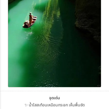
จุดเด่น
✨ น้ำใสสะท้อนเหมือนกระจก เห็นพื้นชัด