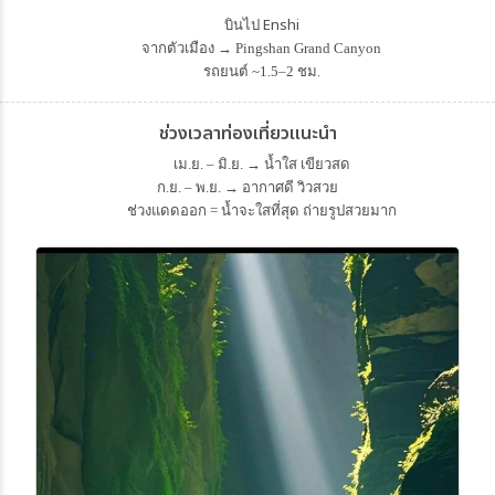
Enshi
บินไป
จากตัวเมือง → Pingshan Grand Canyon
รถยนต์ ~1.5–2 ชม.
ช่วงเวลาท่องเที่ยวแนะนำ
เม.ย. – มิ.ย. → น้ำใส เขียวสด
ก.ย. – พ.ย. → อากาศดี วิวสวย
ช่วงแดดออก = น้ำจะใสที่สุด ถ่ายรูปสวยมาก