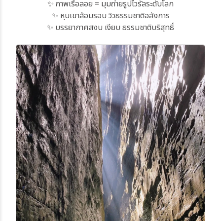
✨ ภาพเรือลอย = มุมถ่ายรูปไวรัลระดับโลก
✨ หุบเขาล้อมรอบ วิวธรรมชาติอลังการ
✨ บรรยากาศสงบ เงียบ ธรรมชาติบริสุทธิ์