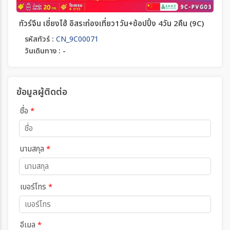
ทัวร์จีน เซี่ยงไฮ้ อิสระท่องเที่ยว1วัน+ช้อปปิ้ง 4วัน 2คืน (9C)
รหัสทัวร์ :
CN_9C00071
วันเดินทาง : -
ข้อมูลผู้ติดต่อ
ชื่อ
*
นามสกุล
*
เบอร์โทร
*
อีเมล
*