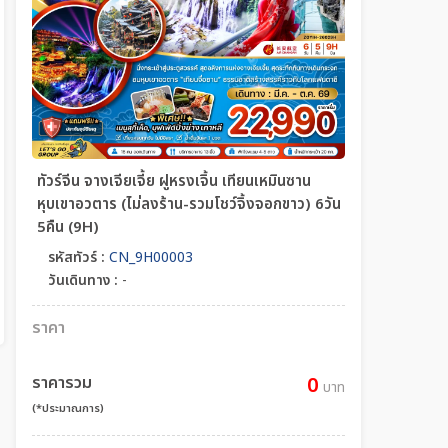
ทัวร์จีน จางเจียเจี้ย ฝูหรงเจิ้น เทียนเหมินซาน
หุบเขาอวตาร (ไม่ลงร้าน-รวมโชว์จิ้งจอกขาว) 6วัน
5คืน (9H)
รหัสทัวร์ :
CN_9H00003
วันเดินทาง :
-
ราคา
ราคารวม
0
บาท
(*ประมาณการ)