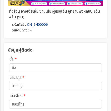
ทัวร์จีน จางเจียเจี้ย ซานเสีย ฝูหรงเจิ้น อุทยานฟงหลินซี 5วัน
4คืน (9H)
รหัสทัวร์ :
CN_9H00006
วันเดินทาง : -
ข้อมูลผู้ติดต่อ
ชื่อ
*
นามสกุล
*
เบอร์โทร
*