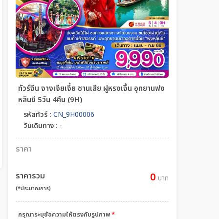
ทัวร์จีน จางเจียเจี้ย ซานเสีย ฝูหรงเจิ้น อุทยานฟง
หลินซี 5วัน 4คืน (9H)
รหัสทัวร์ :
CN_9H00006
วันเดินทาง :
-
ราคา
ราคารวม
0
บาท
(*ประมาณการ)
กรุณาระบุข้อความให้ตรงกับรูปภาพ
*