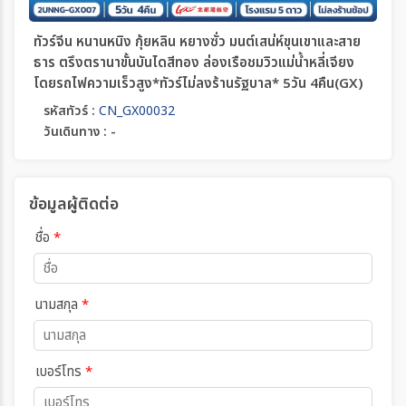
ทัวร์จีน หนานหนิง กุ้ยหลิน หยางซั่ว มนต์เสน่ห์ขุนเขาและสาย
ธาร ตรึงตรานาขั้นบันไดสีทอง ล่องเรือชมวิวแม่น้ำหลี่เจียง
โดยรถไฟความเร็วสูง*ทัวร์ไม่ลงร้านรัฐบาล* 5วัน 4คืน(GX)
รหัสทัวร์ :
CN_GX00032
วันเดินทาง : -
ข้อมูลผู้ติดต่อ
ชื่อ
*
นามสกุล
*
เบอร์โทร
*