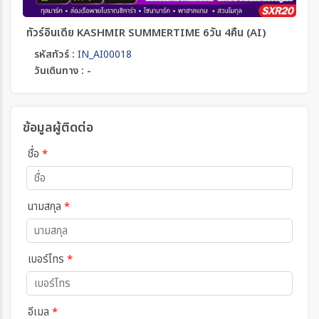
ทัวร์อินเดีย KASHMIR SUMMERTIME 6วัน 4คืน (AI)
รหัสทัวร์ :
IN_AI00018
วันเดินทาง : -
ข้อมูลผู้ติดต่อ
ชื่อ
*
นามสกุล
*
เบอร์โทร
*
อีเมล
*