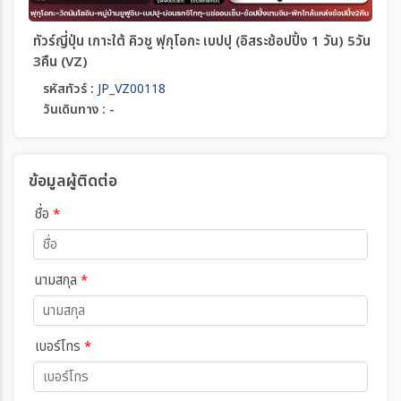
ทัวร์ญี่ปุ่น เกาะใต้ คิวชู ฟุกุโอกะ เบปปุ (อิสระช้อปปิ้ง 1 วัน) 5วัน
3คืน (VZ)
รหัสทัวร์ :
JP_VZ00118
วันเดินทาง : -
ข้อมูลผู้ติดต่อ
ชื่อ
*
นามสกุล
*
เบอร์โทร
*