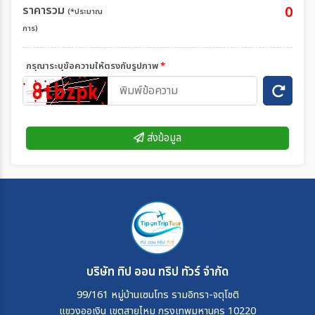
ราคารวม
0
(*ประมาณ
การ)
กรุณาระบุข้อความให้ตรงกับรูปภาพ
*
ส่งข้อมูล
บริษัท ทิป ออน ทริป ทัวร์ จำกัด
99/161 หมู่บ้านเซนโทร รามอิทรา-จตุโชติ
แขวงออเงิน เขตสายไหม กรุงเทพมหานคร 10220