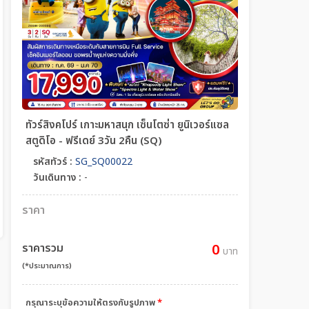
ทัวร์สิงคโปร์ เกาะมหาสนุก เซ็นโตซ่า ยูนิเวอร์แซล
สตูดิโอ - ฟรีเดย์ 3วัน 2คืน (SQ)
รหัสทัวร์ :
SG_SQ00022
วันเดินทาง :
-
ราคา
ราคารวม
0
บาท
(*ประมาณการ)
กรุณาระบุข้อความให้ตรงกับรูปภาพ
*