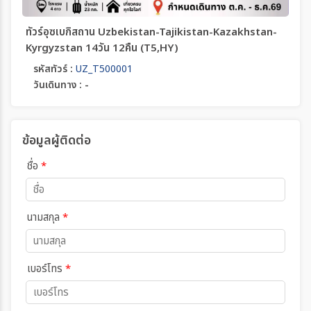
ทัวร์อุซเบกิสถาน Uzbekistan-Tajikistan-Kazakhstan-
Kyrgyzstan 14วัน 12คืน (T5,HY)
รหัสทัวร์ :
UZ_T500001
วันเดินทาง : -
ข้อมูลผู้ติดต่อ
ชื่อ
*
นามสกุล
*
เบอร์โทร
*