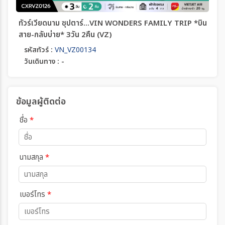
ทัวร์เวียดนาม ซุปตาร์...VIN WONDERS FAMILY TRIP *บิน
สาย-กลับบ่าย* 3วัน 2คืน (VZ)
รหัสทัวร์ :
VN_VZ00134
วันเดินทาง : -
ข้อมูลผู้ติดต่อ
ชื่อ
*
นามสกุล
*
เบอร์โทร
*