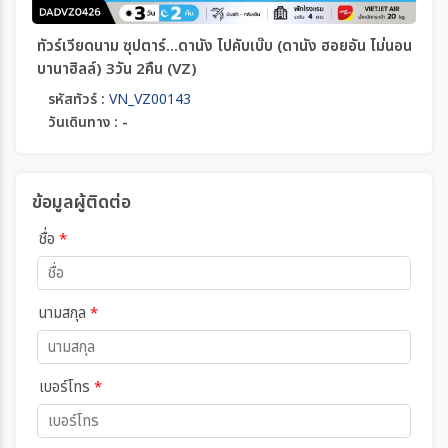
ทัวร์เวียดนาม ซุปตาร์...ดานัง ไปคับเบ๊บ (ดานัง ฮอยอัน ไม่นอน
บานาฮิลล์) 3วัน 2คืน (VZ)
รหัสทัวร์ :
VN_VZ00143
วันเดินทาง : -
ข้อมูลผู้ติดต่อ
ชื่อ
*
นามสกุล
*
เบอร์โทร
*