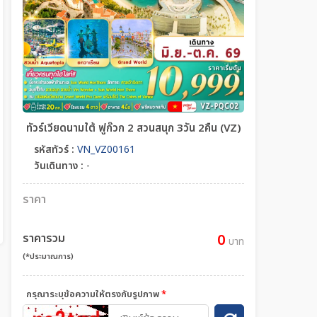
ทัวร์เวียดนามใต้ ฟูก๊วก 2 สวนสนุก 3วัน 2คืน (VZ)
รหัสทัวร์ :
VN_VZ00161
วันเดินทาง :
-
ราคา
ราคารวม
0
บาท
(*ประมาณการ)
กรุณาระบุข้อความให้ตรงกับรูปภาพ
*