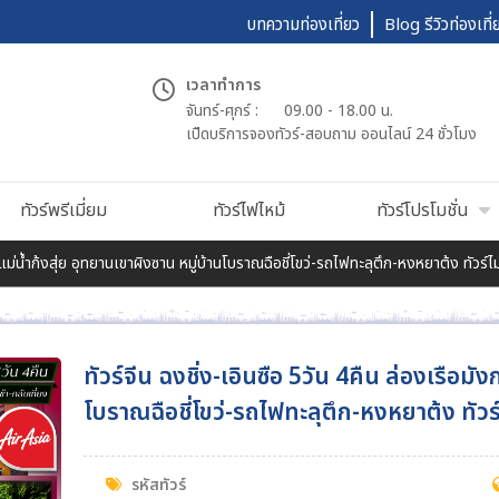
บทความท่องเที่ยว
Blog รีวิวท่องเที่
เวลาทำการ
จันทร์-ศุกร์ :
09.00 - 18.00 น.
เปืดบริการจองทัวร์-สอบถาม ออนไลน์ 24 ชั่วโมง
ทัวร์พรีเมี่ยม
ทัวร์ไฟไหม้
ทัวร์โปรโมชั่น
กรแม่น้ำก้งสุ่ย อุทยานเขาผิงซาน หมู่บ้านโบราณฉือชี่โขว่-รถไฟทะลุตึก-หงหยาต้ง ทัวร์
ทัวร์จีน ฉงชิ่ง-เอินซือ 5วัน 4คืน ล่องเรือมั
โบราณฉือชี่โขว่-รถไฟทะลุตึก-หงหยาต้ง ทัวร
รหัสทัวร์