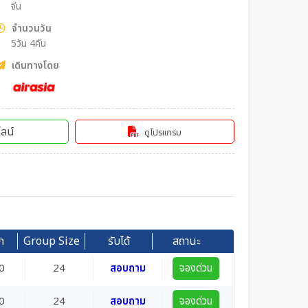
จีน
จำนวนวัน
5วัน 4คืน
เดินทางโดย
ลน์
ดูโปรแกรม
ก
Group Size
รับได้
สถานะ
0
24
สอบถาม
จองด่วน
0
24
สอบถาม
จองด่วน