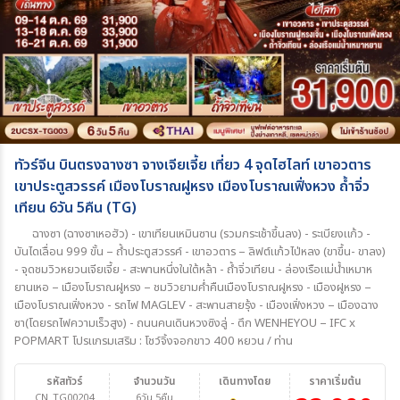
ทัวร์จีน บินตรงฉางซา จางเจียเจี้ย เที่ยว 4 จุดไฮไลท์ เขาอวตาร
เขาประตูสวรรค์ เมืองโบราณฝูหรง เมืองโบราณเฟิ่งหวง ถ้ำจิ่ว
เทียน 6วัน 5คืน (TG)
ฉางซา (ฉางซาเหอฮัว) - เขาเทียนเหมินซาน (รวมกระเช้าขึ้นลง) - ระเบียงแก้ว -
บันไดเลื่อน 999 ขั้น – ถ้ำประตูสวรรค์ - เขาอวตาร – ลิฟต์แก้วไป่หลง (ขาขึ้น- ขาลง)
- จุดชมวิวหยวนเจียเจี้ย - สะพานหนึ่งในใต้หล้า - ถ้ำจิ่วเทียน - ล่องเรือแม่น้ำเหมาห
ยานเหอ – เมืองโบราณฝูหรง – ชมวิวยามค่ำคืนเมืองโบราณฝูหรง - เมืองฝูหรง –
เมืองโบราณเฟิ่งหวง - รถไฟ MAGLEV - สะพานสายรุ้ง - เมืองเฟิ่งหวง – เมืองฉาง
ซา(โดยรถไฟความเร็วสูง) - ถนนคนเดินหวงซิงลู่ - ตึก WENHEYOU – IFC x
POPMART โปรแกรมเสริม : โชว์จิ้งจอกขาว 400 หยวน / ท่าน
รหัสทัวร์
จำนวนวัน
เดินทางโดย
ราคาเริ่มต้น
CN_TG00204
6วัน 5คืน