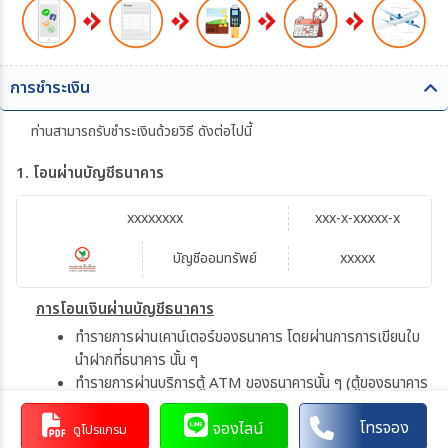
การชำระเงิน
ท่านสามารถรับชำระเงินด้วยวิธี ดังต่อไปนี้
1. โอนผ่านบัญชีธนาคาร
xxxxxxxx
xxx-x-xxxxx-x
บัญชีออมทรัพย์
xxxxx
การโอนเงินผ่านบัญชีธนาคาร
ทำรายการผ่านเคาน์เตอร์ของธนาคาร โดยผ่านการการเขียนใบ
นำฝากที่ธนาคาร นั้น ๆ
ทำรายการผ่านบริการตู้ ATM ของธนาคารนั้น ๆ (ตู้ของธนาคาร
ที่ท่านถือบัตร) โดยเลือกโอนเงินบุคคลที่สามแล้วระบุเลขที่บัญชี
โทรจอง
จองไลน์
ให้ถูกต้อง
ดูโปรแกรม