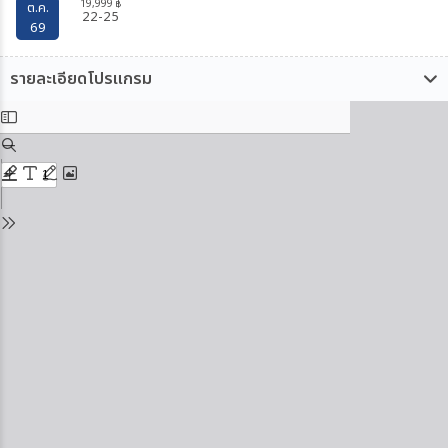
19,999
฿
ต.ค.
22-25
69
รายละเอียดโปรแกรม