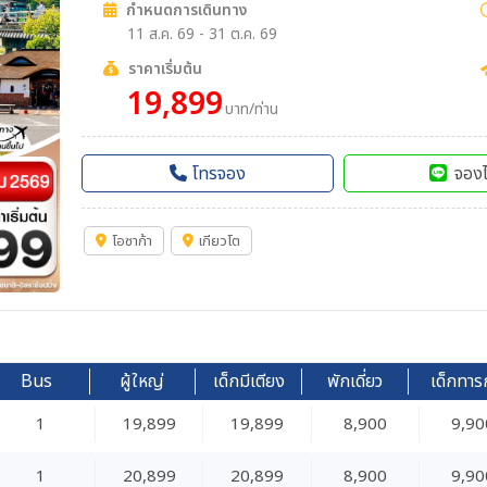
กำหนดการเดินทาง
11 ส.ค. 69 - 31 ต.ค. 69
ราคาเริ่มต้น
19,899
บาท/ท่าน
โทรจอง
จองไ
โอซาก้า
เกียวโต
Bus
ผู้ใหญ่
เด็กมีเตียง
พักเดี่ยว
เด็กทาร
1
19,899
19,899
8,900
9,90
1
20,899
20,899
8,900
9,90