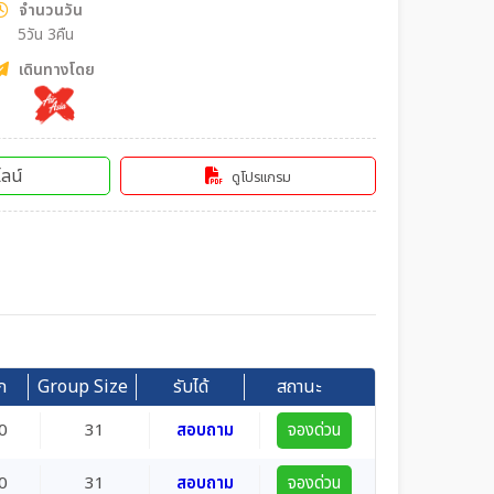
จำนวนวัน
5วัน 3คืน
เดินทางโดย
ลน์
ดูโปรแกรม
ก
Group Size
รับได้
สถานะ
0
31
สอบถาม
จองด่วน
0
31
สอบถาม
จองด่วน