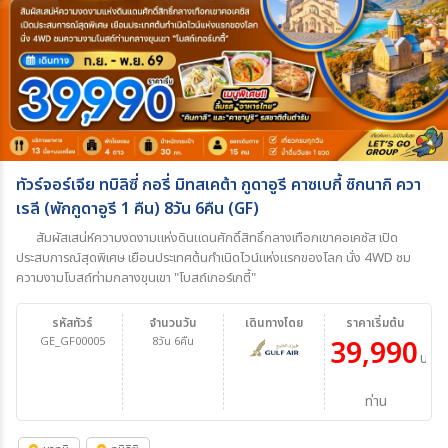
ทัวร์จอร์เจีย ทบิลิซี่ กอรี่ มิทสเคต้า กูดาอูรี คาซเบกี้ ซิกนากิ ควา
เรลี (พักกูดาอูรี 1 คืน) 8วัน 6คืน (GF)
สัมผัสเสน่ห์ความงดงามแห่งดินแดนศักดิ์สิทธิ์กลางเทือกเขาคอเคซัส เปิด
ประสบการณ์สุดพิเศษ เยือนประเทศต้นกำเนิดไวน์แห่งแรกของโลก นั่ง 4WD ชม
ความงามโบสถ์ท่ามกลางขุนเขา "โบสถ์เกอร์เกตี้"
รหัสทัวร์
จำนวนวัน
เดินทางโดย
ราคาเริ่มต้น
GE_GF00005
8วัน 6คืน
39,990
บาท/
ท่าน