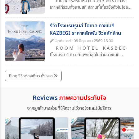
เที่ยวเกาหลีหน้าหนาว 5 วัน 3 คืน รีวิวทัวร์
เกาหลีที่รวมทั้งลานสกี สถานที่เที่ยวชื่อดังในโซล
แหล่งช้อปปิ้งยอดนิยม ร้านอาหารน่าแวะ พร้อม
วันเที่ยวอิสระเต็มวัน เหมาะสำหรับคนที่อยากเที่ยว
รีวิวโรงแรมรูมส์ โฮเทล คาซเบกี
เกาหลีแบบสบาย ๆ ครบทุกไฮไลท์
KAZBEGI ราคาหลักพัน วิวหลักล้าน
Updated : 08 มิถุนายน 2569 18:00
R O O M H O T E L K A S B E G
Iโรงแรม 4 ดาว ที่แพงที่สุดในย่านคาซเบกิ
จอร์เจียเป็นการเดินทางเที่ยวจอร์เจียครั้งแรกที่
ประทับใจมากๆ เพราะอะไรรู้ไหม ?เพราะวิวที่สวย
ว้าวเหมือนเที่ยวในทวีปยุโรป แต่ว่าราคาและค่า
Blog รีวิวท่องเที่ยว ทั้งหมด
ครองชีพที่เราจับต้องได้สิ่งอำนวยความสะดวก
ครบ ต้องบอกก่อนว่าถ้าวิวขนาดนี้ สิ่งอำนวยความ
สะดวกขนาดนี้ถ้า เป็นประเทศไทย ราคาเกินหมื่นไป
Reviews
ภาพความประทับใจ
เยอะแน่ๆ แล้วก็ไม่ได้หมายความว่าโรงแรมนี้ดี
ที่สุดนะ เพราะว่าถ้าใครลองหาข้อมูลโรงแรมย่าน
จากลูกค้าบางส่วนที่ให้ความไว้วางใจและใช้บริการ
Kasbegi ก็จะพบว่าที่นี่คือสวรรค์นักท่องเที่ยว
ของจริง !!