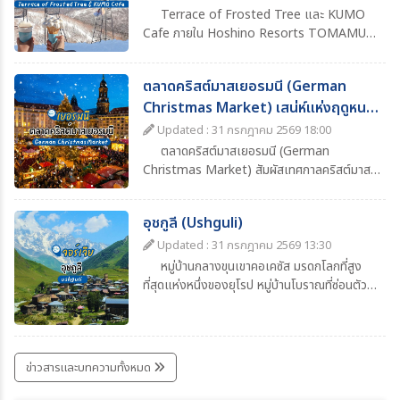
Terrace of Frosted Tree และ KUMO
Cafe ภายใน Hoshino Resorts TOMAMU
จุดชมวิวฤดูหนาวสุดอลังการของฮอกไกโด ชม
ต้นไม้ที่ปกคลุมด้วยแม่คะนิ้ง นั่งกระเช้าขึ้นยอดเขา
ตลาดคริสต์มาสเยอรมนี (German
และจิบเครื่องดื่มอุ่นๆ พร้อมวิวหิมะสีขาวสุดโรแมน
Christmas Market) เสน่ห์แห่งฤดูหนาว
ติก
ที่ต้องไปสัมผัสสักครั้ง
Updated : 31 กรกฎาคม 2569 18:00
ตลาดคริสต์มาสเยอรมนี (German
Christmas Market) สัมผัสเทศกาลคริสต์มาส
สุดคลาสสิก ชมแสงไฟ ต้นคริสต์มาส ซุ้มอาหาร
เครื่องดื่ม Glühwein และบรรยากาศฤดูหนาวสุด
อุชกูลี (Ushguli)
โรแมนติก พร้อมข้อมูลการเดินทาง ช่วงเวลาที่
เหมาะแก่การเที่ยว และไฮไลต์ที่ไม่ควรพลาด
Updated : 31 กรกฎาคม 2569 13:30
หมู่บ้านกลางขุนเขาคอเคซัส มรดกโลกที่สูง
ที่สุดแห่งหนึ่งของยุโรป หมู่บ้านโบราณที่ซ่อนตัว
อยู่ท่ามกลางเทือกเขาคอเคซัสอันยิ่งใหญ่ ในแคว้น
สวาเนติ (Svaneti) ทางตะวันตกเฉียงเหนือของ
ประเทศจอร์เจีย ถือเป็นหนึ่งในชุมชนที่มีผู้อยู่อาศัย
ถาวรบนพื้นที่สูงที่สุดแห่งหนึ่งของยุโรป โดยตั้ง
ข่าวสารและบทความทั้งหมด
อยู่ที่ระดับความสูงประมาณ 2,100 เมตรเหนือ
ระดับน้ำทะเล เสน่ห์ของอุชกูลีอยู่ที่บรรยากาศ