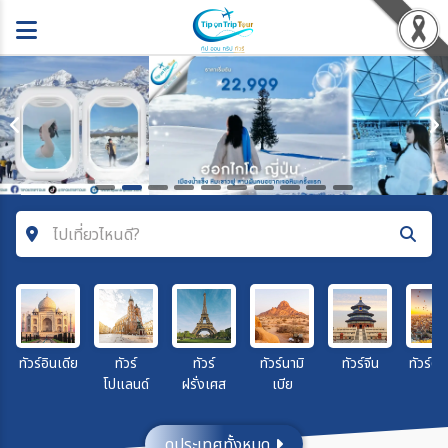
ไปเที่ยวไหนดี?
ค้นหาโปรแกรมทัวร์
คำค้นหา
ทัวร์อินเดีย
ทัวร์
ทัวร์
ทัวร์นามิ
ทัวร์จีน
ทัวร์ตุร
โปแลนด์
ฝรั่งเศส
เบีย
โซน
ดูประเทศทั้งหมด