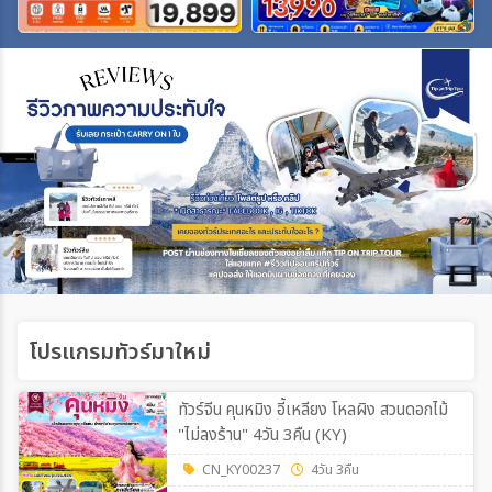
เฉพาะเทศกาล
ระหว่าง
ค้นหา
โปรแกรมทัวร์มาใหม่
ทัวร์จีน คุนหมิง อี้เหลียง โหลผิง สวนดอกไม้
"ไม่ลงร้าน" 4วัน 3คืน (KY)
CN_KY00237
4วัน 3คืน