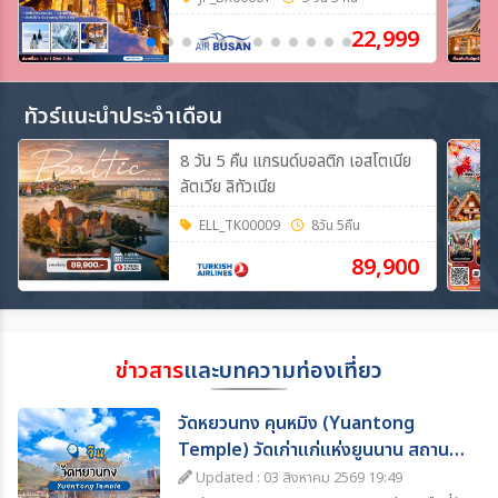
**
22,999
ทัวร์แนะนำประจำเดือน
8 วัน 5 คืน แกรนด์บอลติก เอสโตเนีย
ลัตเวีย ลิทัวเนีย
ELL_TK00009
8วัน 5คืน
89,900
ข่าวสาร
และบทความท่องเที่ยว
วัดหยวนทง คุนหมิง (Yuantong
Temple) วัดเก่าแก่แห่งยูนนาน สถานที่
ท่องเที่ยวห้ามพลาด
Updated : 03 สิงหาคม 2569 19:49