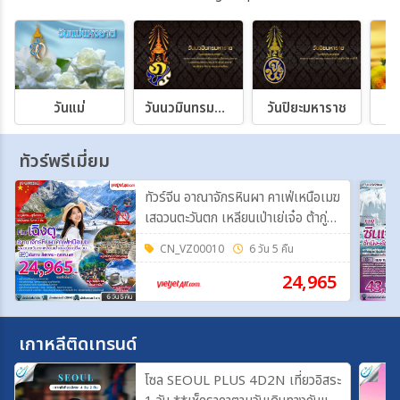
วันแม่
วันนวมินทรมหาราช
วันปิยะมหาราช
วั
ทัวร์พรีเมี่ยม
ทัวร์จีน อาณาจักรหินผา คาเฟ่เหนือเมฆ
เสฉวนตะวันตก เหลียนเป่าเย่เจ๋อ ต้ากู่ปิ่ง
ชวน 6 วัน 5 คืน FT-TFUVZ38A
CN_VZ00010
6 วัน 5 คืน
24,965
เกาหลีติดเทรนด์
โซล SEOUL PLUS 4D2N เที่ยวอิสระ