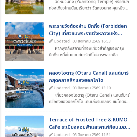
วัดหยวนทง (Yuantong Temple) หรือที่นัก
ท่องเที่ยวไทยนิยมเรียกว่า วัดหยวนทง คุนหมิง
เป็นหนึ่งในวัดพุทธเก่าแก่และมีชื่อเสียงที่สุดของ
เมืองคุนหมิง มณฑลยูนนาน ประเทศจีน ด้วย
พระราชวังต้องห้าม ปักกิ่ง (Forbidden
ประวัติศาสตร์ยาวนานกว่า 1,200 ปี ผสมผสาน
City) เที่ยวชมพระราชวังหลวงแห่ง
ความงดงามของสถาปัตยกรรมจีนโบราณ ความ
ศรัทธาทางพุทธศาสนา และบรรยากาศอันร่มรื่น
ราชวงศ์จีน
Updated : 03 สิงหาคม 2569 16:53
จึงกลายเป็นหนึ่งในจุดหมายสำคัญของโปรแกรม
หากพูดถึงสถานที่ท่องเที่ยวสำคัญของกรุง
ทัวร์คุนหมิง–ยูนนาน ที่นักท่องเที่ยวไม่ควรพลาด
ปักกิ่ง หนึ่งในแลนด์มาร์กที่ไม่ควรพลาดคือ
“พระราชวังต้องห้าม” (Forbidden City) หรือ
พระราชวังกู้กง (Palace Museum) พระราชวัง
คลองโอตารุ (Otaru Canal) แลนด์มาร์
หลวงอันยิ่งใหญ่ที่ตั้งอยู่ใจกลางกรุงปักกิ่ง
กสุดคลาสสิกแห่งฮอกไกโด
ประเทศจีน และเป็นหนึ่งในสัญลักษณ์สำคัญของ
ประวัติศาสตร์จีน
Updated : 03 สิงหาคม 2569 13:10
เที่ยวคลองโอตารุ (Otaru Canal) แลนด์มาร์
กชื่อดังของฮอกไกโด เดินเล่นริมคลอง ชมโกดัง
อิฐโบราณ โคมไฟแก๊สสุดคลาสสิก ล่องเรือชมวิว
และสัมผัสบรรยากาศสุดโรแมนติก
Terrace of Frosted Tree & KUMO
Cafe ระเบียงลอยฟ้าและคาเฟ่ก้อนเมฆ
ฮอกไกโด
Updated : 03 สิงหาคม 2569 11:51