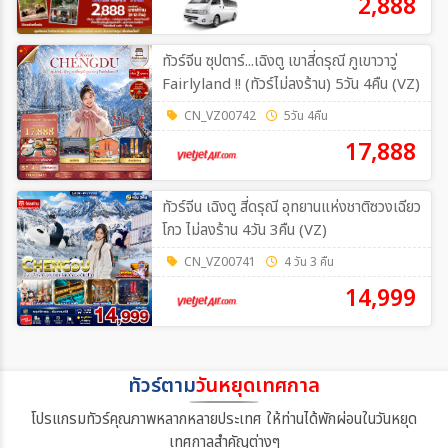
2,888
ทัวร์จีน ซุปตาร์...เฉิงตู เขาสี่ดรุณี ภูเขาวาวู่
Fairlyland !! (ทัวร์ไม่ลงร้าน) 5วัน 4คืน (VZ)
CN_VZ00742
5วัน 4คืน
17,888
ทัวร์จีน เฉิงตู สี่ดรุณี อุทยานแห่งชาติซวงเฉียว
โกว ไม่ลงร้าน 4วัน 3คืน (VZ)
CN_VZ00741
4 วัน 3 คืน
14,999
ทัวร์ตาม
วันหยุดเทศกาล
โปรแกรมทัวร์คุณภาพหลากหลายประเทศ ให้ท่านได้พักผ่อนในวันหยุด
เทศกาลสำคัญต่างๆ