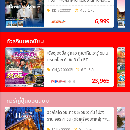
1 วัน **เช็คราคาตามวันเดินทางกับแอ
ดมินเท่านั้น**
KR_7C00001
4 วัน 2 คืน
6,999
ทัวร์จีนยอดนิยม
เฉิงตู ฉงชิ่ง อู่หลง ภูเขาหิมะวาวู่ ชม 3
มรดกโลก 6 วัน 5 คืน FT-
TFUVZ33A
CN_VZ00008
6 วัน 5 คืน
23,965
ทัวร์ญี่ปุ่นยอดนิยม
ฮอกไกโด วินเทอร์ 5 วัน 3 คืน ไม่ลง
ร้าน อิสระ1 วัน (ต่อเครื่องเกาหลี) **
เช็คราคาอัพเดตและที่นั่งว่างกับแอดมิน
JP_BX00001
5 วัน 3 คืน