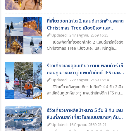
ก่อนเดินทาง
ที่เที่ยวฮอกไกโด 2 แลนด์มาร์กห้ามพลาด
Christmas Tree เมืองบิเอะ และ
Ningle Terrace เมืองฟุราโนะ
Updated : 24 กรกฎาคม 2569 16:35
เปิดพิกัดที่เที่ยวฮอกไกโด 2 แลนด์มาร์กชื่อดัง
Christmas Tree เมืองบิเอะ และ Ningle
Terrace เมืองฟุราโนะ ที่สายถ่ายรูปไม่ควรพลาด
รีวิวเที่ยวเฉิงตูคนเดียว ตามแพลนทัวร์ เช็
กอินภูเขาหิมะวาวู่ แพนด้ายักษ์ IFS และ
แลนด์มาร์กห้ามพลาด
Updated : 22 กรกฎาคม 2569 16:54
รีวิวเที่ยวเฉิงตูคนเดียว ไปกับทัวร์ 4 วัน 2 คืน
พาเช็กอินภูเขาหิมะวาวู่ แพนด้ายักษ์ตึก IFS ถนน
คนเดินไท่กู๋หลี่ น้ำพุไม้ไผ่ SKP พร้อมแนะนำที่
เที่ยว ที่พัก อาหาร และไฮไลต์ห้ามพลาดในเฉิงตู
รีวิวเที่ยวเกาหลีหน้าหนาว 5 วัน 3 คืน เล่น
หิมะที่ลานสกี เที่ยวโซลแบบสบายๆ กับ
ทัวร์
Updated : 16 มิถุนายน 2569 23:21