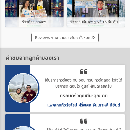
รีวิวทัวร์ ฮ่องกง
รีวิวทริปจีน เฉิงตู 6 วัน 5 คืน กับ “ทิป ออน ทริป ทัวร์”
Reviews ภาพความประทับใจ ทั้งหมด
คำชมจากลูกค้าของเรา
ใช้บริการทัวร์ของ ทิป ออน ทริป ทัวร์ตลอด ไว้ใจได้
บริการดี ตอบไว ดูแลให้หมดเลยครับ
ครอบครัวคุณยีน-คุณเกต
แพคเกจทัวร์ยุโรป ฝรั่งเศส จีนเกาหลี อียิปต์
ไว้ใจได้ว่าได้เดินทางแน่นอน ดูแลดีมากๆค่ะ จะได้