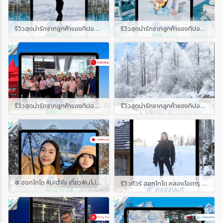
รีวิวสุดน่ารักจากลูกค้าของทิปออนทริปทัวร์ เส้นทาง ญี่ปุ่น ฮอกไกโด วินเทอร์ 6D4N
รีวิวสุดน่ารักจากลูกค้าของทิปออนทริปทัวร์ เส้นทางฮาร์บิ้น
รีวิวสุดน่ารักจากลูกค้าของทิปออนทริปทัวร์ พร้อมแนบคลิป เส้นทางชิงเต่า
รีวิวสุดน่ารักจากลูกค้าของทิปออนทริปทัวร์ พร้อมแนบคลิป
❄️ ฮอกไกโด หิมะฉ่ำใจ เที่ยวฟินไม่จกตา ⛄ ขอบคุณผู้โดยสารน่ารักทุกท่านที่ไว้ใจเดินทางกับ Tip on Trip Tour นะคะ บินจริง รีวิวจริง ไม่ปิดคอมเมนต์ ไม่ลบโพสต์ ✈️ ใครเคยไปกับเรา มาแชร์โมเมนต์ความฟินกันได้น้า~ #รีวิวทิปออนทริปทัวร์
รีวิวทัวร์ ฮอกไกโด คลองโอตารุ อาซาฮิกาว่า 6 วัน 4 คืน