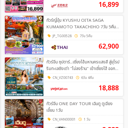
16,899
ทัวร์ญี่ปุ่น KYUSHU OITA SAGA
KUMAMOTO TAKACHIHO 7วัน 5คืน
[TG]
JP_TG00528
7วัน 5คืน
62,900
ทัวร์จีน ซุปตาร์...เซี่ยงไฮ้มหานครแสงสี สู่ยุโรป
ริมทะเลชิงเต่า "ไม่ลงร้าน" เข้าเซี่ยงไฮ้ ออกชิง
เต่า 6วัน 4คืน (VZ)
CN_VZ00743
6วัน 4คืน
18,888
ทัวร์จีน ONE DAY TOUR เฉินตู ตูเจียง
เอี้ยน 1วัน
CN_VAN00001
1 วัน