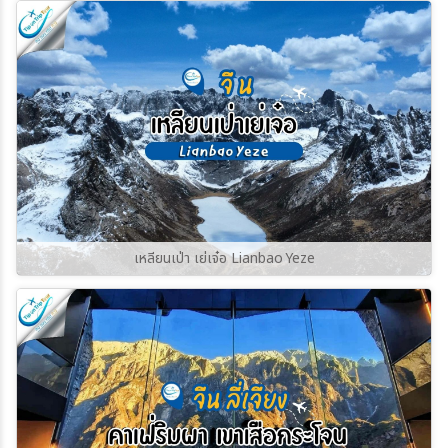
ราวกับย้อนเวลากลับไปในยุคกลาง บ้านเรือนหิน
เก่าแก่และหอคอยป้องกันตระกูลสวาน (Svan
Towers) ที่มีอายุนับร้อยปี ยังคงตั้งตระหง่านอยู่
ท่ามกลางฉากหลังของยอดเขาชคารา (Shkhara)
ซึ่งเป็นยอดเขาที่สูงที่สุดในจอร์เจีย
เหลียนเป่า เย่เจ๋อ Lianbao Yeze