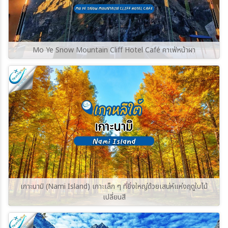
Mo Ye Snow Mountain Cliff Hotel Café คาเฟ่หน้าผา
เกาะนามิ (Nami Island) เกาะเล็ก ๆ ที่ยิ่งใหญ่ด้วยเสน่ห์แห่งฤดูใบไม้
เปลี่ยนสี