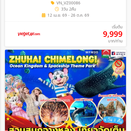
VN_VZ00086
3วัน 2คืน
12 เม.ย. 69 - 26 ต.ค. 69
เริ่มต้น
9,999
บาท/ท่าน