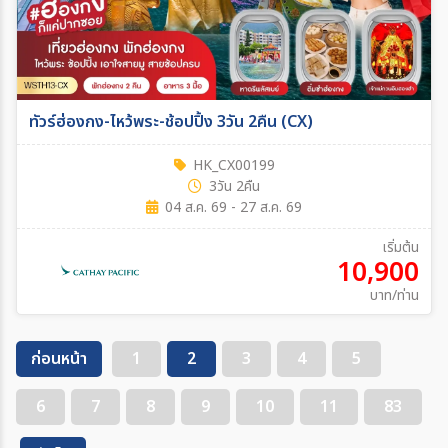
ทัวร์ฮ่องกง-ไหว้พระ-ช้อปปิ้ง 3วัน 2คืน (CX)
HK_CX00199
3วัน 2คืน
04 ส.ค. 69 - 27 ส.ค. 69
เริ่มต้น
10,900
บาท/ท่าน
ก่อนหน้า
1
2
3
4
5
6
7
8
9
10
11
83