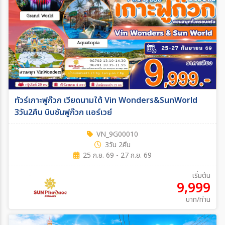
ทัวร์เกาะฟูก๊วก เวียดนามใต้ Vin Wonders&SunWorld
3วัน2คืน บินซันฟูก๊วก แอร์เวย์
VN_9G00010
3วัน 2คืน
25 ก.ย. 69 - 27 ก.ย. 69
เริ่มต้น
9,999
บาท/ท่าน