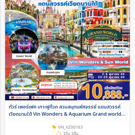
ทัวร์ เพอร์เฟค เกาะฟูก๊วก สวนสนุกมหัศจรรย์ แดนสวรรค์
เวียดนามใต้ Vin Wonders & Aquarium Grand world
3วัน 2คืน บิน VZ
VN_VZ00163
3วัน 2คืน