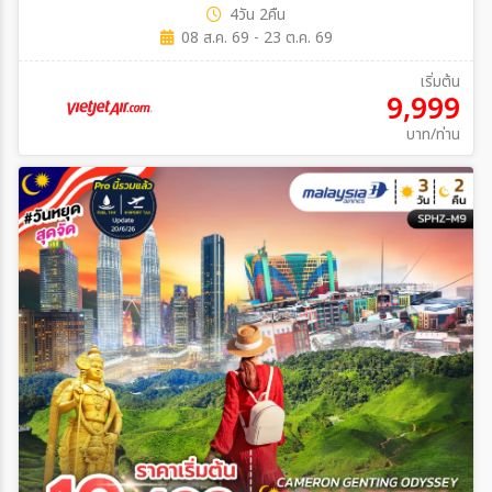
4วัน 2คืน
08 ส.ค. 69 - 23 ต.ค. 69
เริ่มต้น
9,999
บาท/ท่าน