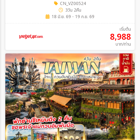
CN_VZ00524
3วัน 2คืน
18 มิ.ย. 69 - 19 ก.ย. 69
เริ่มต้น
8,988
บาท/ท่าน