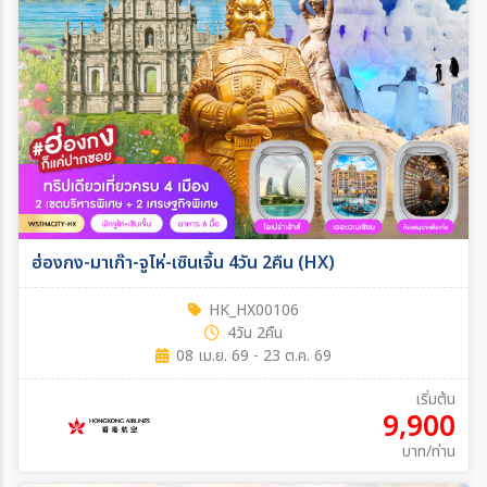
ฮ่องกง-มาเก๊า-จูไห่-เซินเจิ้น 4วัน 2คืน (HX)
HK_HX00106
4วัน 2คืน
08 เม.ย. 69 - 23 ต.ค. 69
เริ่มต้น
9,900
บาท/ท่าน