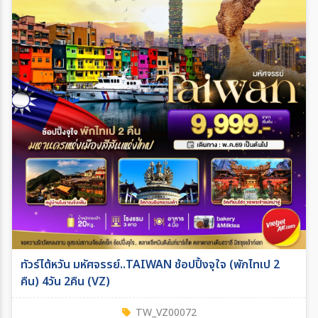
ทัวร์ไต้หวัน มหัศจรรย์..TAIWAN ช้อปปิ้งจุใจ (พักไทเป 2
คืน) 4วัน 2คืน (VZ)
TW_VZ00072