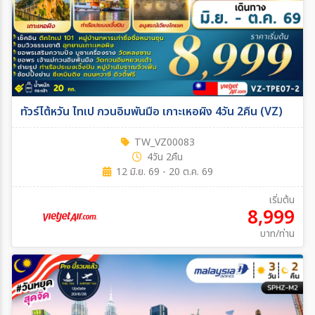
ทัวร์ไต้หวัน ไทเป กวนอิมพันมือ เกาะเหอผิง 4วัน 2คืน (VZ)
TW_VZ00083
4วัน 2คืน
12 มิ.ย. 69 - 20 ต.ค. 69
เริ่มต้น
8,999
บาท/ท่าน