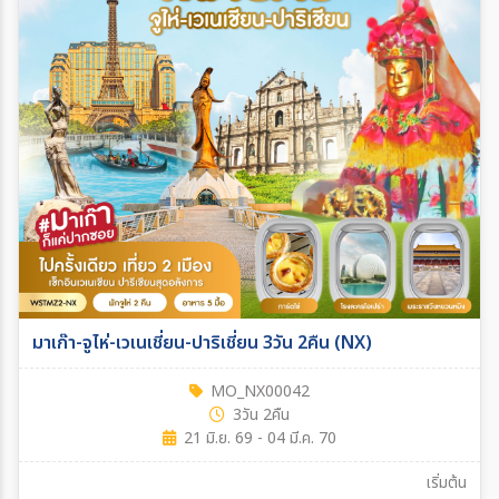
มาเก๊า-จูไห่-เวเนเชี่ยน-ปาริเชี่ยน 3วัน 2คืน (NX)
MO_NX00042
3วัน 2คืน
21 มิ.ย. 69 - 04 มี.ค. 70
เริ่มต้น