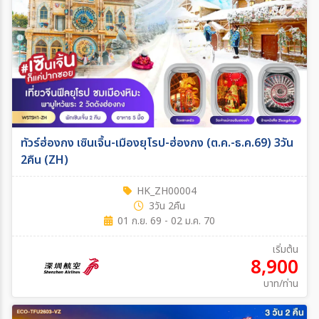
ทัวร์ฮ่องกง เซินเจิ้น-เมืองยุโรป-ฮ่องกง (ต.ค.-ธ.ค.69) 3วัน
2คืน (ZH)
HK_ZH00004
3วัน 2คืน
01 ก.ย. 69 - 02 ม.ค. 70
เริ่มต้น
8,900
บาท/ท่าน