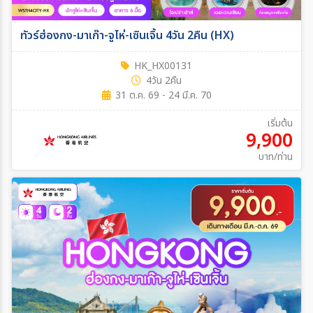
ทัวร์ฮ่องกง-มาเก๊า-จูไห่-เซินเจิ้น 4วัน 2คืน (HX)
HK_HX00131
4วัน 2คืน
31 ต.ค. 69 - 24 มี.ค. 70
เริ่มต้น
9,900
บาท/ท่าน