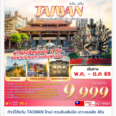
ทัวร์ไต้หวัน TAIWAN ไทเป กวนอิมพันมือ เกาะเหอผิง 4วัน