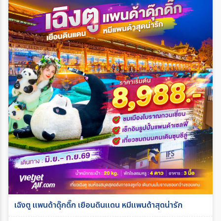
เฉิงตู แพนด้าดุ๊กดิ๊ก เยือนดินแดน หมีแพนด้าสุดน่ารัก