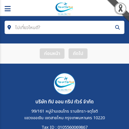
ไปเที่ยวไหนดี?
ค้นหาโปรแกรมทัวร์
ก่อนหน้า
ถัดไป
คำค้นหา
โซน
ประเทศ
บริษัท ทิป ออน ทริป ทัวร์ จำกัด
99/161 หมู่บ้านเซนโทร รามอิทรา-จตุโชติ
แขวงออเงิน เขตสายไหม กรุงเทพมหานคร 10220
เมือง
Tax ID : 0105560069867