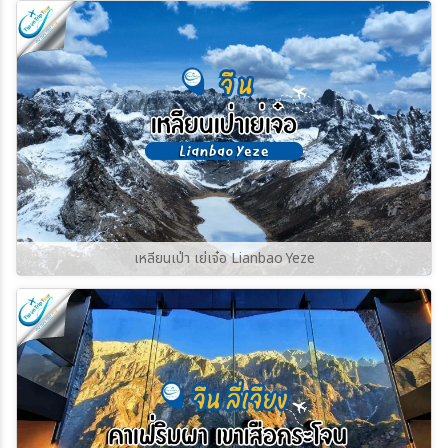
ราวกับย้อนเวลากลับไปในยุคกลาง บ้านเรือนหิน
เก่าแก่และหอคอยป้องกันตระกูลสวาน (Svan
Towers) ที่มีอายุนับร้อยปี ยังคงตั้งตระหง่านอยู่
ท่ามกลางฉากหลังของยอดเขาชคารา (Shkhara)
ซึ่งเป็นยอดเขาที่สูงที่สุดในจอร์เจีย
เหลียนเป่า เย่เจ๋อ Lianbao Yeze