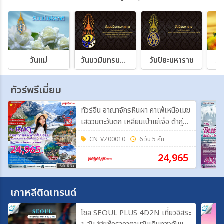
วันแม่
วันนวมินทรมหาราช
วันปิยะมหาราช
วั
ทัวร์พรีเมี่ยม
ทัวร์จีน อาณาจักรหินผา คาเฟ่เหนือเมฆ
เสฉวนตะวันตก เหลียนเป่าเย่เจ๋อ ต้ากู่ปิ่ง
ชวน 6 วัน 5 คืน FT-TFUVZ38A
CN_VZ00010
6 วัน 5 คืน
24,965
เกาหลีติดเทรนด์
โซล SEOUL PLUS 4D2N เที่ยวอิสระ