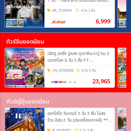
1 วัน **เช็คราคาตามวันเดินทางกับแอ
ดมินเท่านั้น**
KR_7C00001
4 วัน 2 คืน
6,999
ทัวร์จีนยอดนิยม
เฉิงตู ฉงชิ่ง อู่หลง ภูเขาหิมะวาวู่ ชม 3
มรดกโลก 6 วัน 5 คืน FT-
TFUVZ33A
CN_VZ00008
6 วัน 5 คืน
23,965
ทัวร์ญี่ปุ่นยอดนิยม
ฮอกไกโด วินเทอร์ 5 วัน 3 คืน ไม่ลง
ร้าน อิสระ1 วัน (ต่อเครื่องเกาหลี) **
เช็คราคาอัพเดตและที่นั่งว่างกับแอดมิน
JP_BX00001
5 วัน 3 คืน