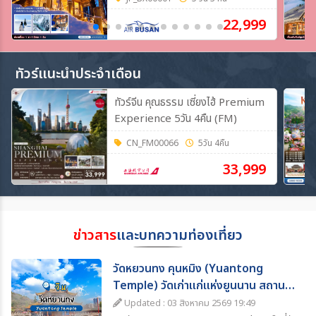
**
22,999
ทัวร์แนะนำประจำเดือน
ทัวร์จีน คุณธรรม เซี่ยงไฮ้ Premium
Experience 5วัน 4คืน (FM)
CN_FM00066
5วัน 4คืน
33,999
ข่าวสาร
และบทความท่องเที่ยว
วัดหยวนทง คุนหมิง (Yuantong
Temple) วัดเก่าแก่แห่งยูนนาน สถานที่
ท่องเที่ยวห้ามพลาด
Updated : 03 สิงหาคม 2569 19:49