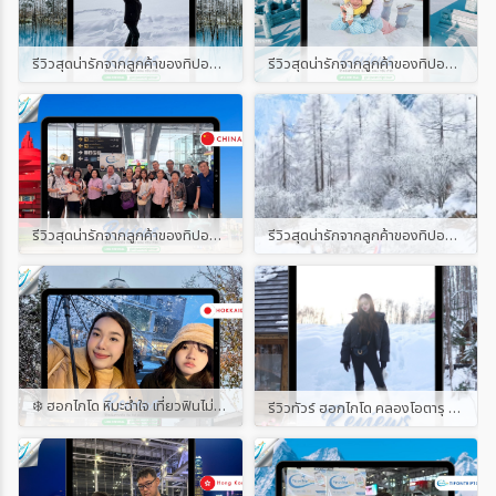
รีวิวสุดน่ารักจากลูกค้าของทิปออนทริปทัวร์ เส้นทาง ญี่ปุ่น ฮอกไกโด วินเทอร์ 6D4N
รีวิวสุดน่ารักจากลูกค้าของทิปออนทริปทัวร์ เส้นทางฮาร์บิ้น
รีวิวสุดน่ารักจากลูกค้าของทิปออนทริปทัวร์ พร้อมแนบคลิป เส้นทางชิงเต่า
รีวิวสุดน่ารักจากลูกค้าของทิปออนทริปทัวร์ พร้อมแนบคลิป
❄️ ฮอกไกโด หิมะฉ่ำใจ เที่ยวฟินไม่จกตา ⛄ ขอบคุณผู้โดยสารน่ารักทุกท่านที่ไว้ใจเดินทางกับ Tip on Trip Tour นะคะ บินจริง รีวิวจริง ไม่ปิดคอมเมนต์ ไม่ลบโพสต์ ✈️ ใครเคยไปกับเรา มาแชร์โมเมนต์ความฟินกันได้น้า~ #รีวิวทิปออนทริปทัวร์
รีวิวทัวร์ ฮอกไกโด คลองโอตารุ อาซาฮิกาว่า 6 วัน 4 คืน