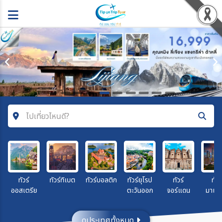
ไปเที่ยวไหนดี?
ค้นหาโปรแกรมทัวร์
คำค้นหา
ทัวร์
ทัวร์ทิเบต
ทัวร์บอลติก
ทัวร์ยุโรป
ทัวร์
ทัวร
ออสเตรีย
ตะวันออก
จอร์แดน
มาเลเ
โซน
ดูประเทศทั้งหมด