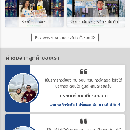
รีวิวทัวร์ ฮ่องกง
รีวิวทริปจีน เฉิงตู 6 วัน 5 คืน กับ “ทิป ออน ทริป ทัวร์”
Reviews ภาพความประทับใจ ทั้งหมด
คำชมจากลูกค้าของเรา
ใช้บริการทัวร์ของ ทิป ออน ทริป ทัวร์ตลอด ไว้ใจได้
บริการดี ตอบไว ดูแลให้หมดเลยครับ
ครอบครัวคุณยีน-คุณเกต
แพคเกจทัวร์ยุโรป ฝรั่งเศส จีนเกาหลี อียิปต์
ไว้ใจได้ว่าได้เดินทางแน่นอน ดูแลดีมากๆค่ะ จะได้