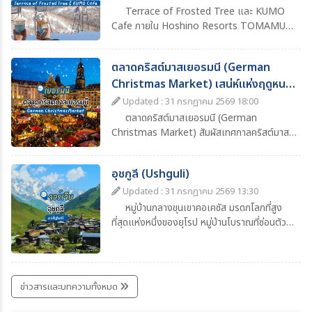
Terrace of Frosted Tree และ KUMO
Cafe ภายใน Hoshino Resorts TOMAMU
จุดชมวิวฤดูหนาวสุดอลังการของฮอกไกโด ชม
ต้นไม้ที่ปกคลุมด้วยแม่คะนิ้ง นั่งกระเช้าขึ้นยอดเขา
ตลาดคริสต์มาสเยอรมนี (German
และจิบเครื่องดื่มอุ่นๆ พร้อมวิวหิมะสีขาวสุดโรแมน
Christmas Market) เสน่ห์แห่งฤดูหนาว
ติก
ที่ต้องไปสัมผัสสักครั้ง
Updated : 31 กรกฎาคม 2569 18:00
ตลาดคริสต์มาสเยอรมนี (German
Christmas Market) สัมผัสเทศกาลคริสต์มาส
สุดคลาสสิก ชมแสงไฟ ต้นคริสต์มาส ซุ้มอาหาร
เครื่องดื่ม Glühwein และบรรยากาศฤดูหนาวสุด
อุชกูลี (Ushguli)
โรแมนติก พร้อมข้อมูลการเดินทาง ช่วงเวลาที่
เหมาะแก่การเที่ยว และไฮไลต์ที่ไม่ควรพลาด
Updated : 31 กรกฎาคม 2569 13:30
หมู่บ้านกลางขุนเขาคอเคซัส มรดกโลกที่สูง
ที่สุดแห่งหนึ่งของยุโรป หมู่บ้านโบราณที่ซ่อนตัว
อยู่ท่ามกลางเทือกเขาคอเคซัสอันยิ่งใหญ่ ในแคว้น
สวาเนติ (Svaneti) ทางตะวันตกเฉียงเหนือของ
ประเทศจอร์เจีย ถือเป็นหนึ่งในชุมชนที่มีผู้อยู่อาศัย
ถาวรบนพื้นที่สูงที่สุดแห่งหนึ่งของยุโรป โดยตั้ง
ข่าวสารและบทความทั้งหมด
อยู่ที่ระดับความสูงประมาณ 2,100 เมตรเหนือ
ระดับน้ำทะเล เสน่ห์ของอุชกูลีอยู่ที่บรรยากาศ