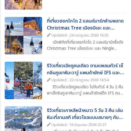
ก่อนเดินทาง
ที่เที่ยวฮอกไกโด 2 แลนด์มาร์กห้ามพลาด
Christmas Tree เมืองบิเอะ และ
Ningle Terrace เมืองฟุราโนะ
Updated : 24 กรกฎาคม 2569 16:35
เปิดพิกัดที่เที่ยวฮอกไกโด 2 แลนด์มาร์กชื่อดัง
Christmas Tree เมืองบิเอะ และ Ningle
Terrace เมืองฟุราโนะ ที่สายถ่ายรูปไม่ควรพลาด
รีวิวเที่ยวเฉิงตูคนเดียว ตามแพลนทัวร์ เช็
กอินภูเขาหิมะวาวู่ แพนด้ายักษ์ IFS และ
แลนด์มาร์กห้ามพลาด
Updated : 22 กรกฎาคม 2569 16:54
รีวิวเที่ยวเฉิงตูคนเดียว ไปกับทัวร์ 4 วัน 2 คืน
พาเช็กอินภูเขาหิมะวาวู่ แพนด้ายักษ์ตึก IFS ถนน
คนเดินไท่กู๋หลี่ น้ำพุไม้ไผ่ SKP พร้อมแนะนำที่
เที่ยว ที่พัก อาหาร และไฮไลต์ห้ามพลาดในเฉิงตู
รีวิวเที่ยวเกาหลีหน้าหนาว 5 วัน 3 คืน เล่น
หิมะที่ลานสกี เที่ยวโซลแบบสบายๆ กับ
ทัวร์
Updated : 16 มิถุนายน 2569 23:21