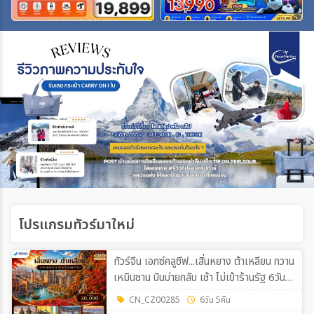
เฉพาะเทศกาล
ระหว่าง
ค้นหา
โปรแกรมทัวร์มาใหม่
ทัวร์จีน เอกซ์คลูซีฟ...เสิ่นหยาง ต้าเหลียน กวาน
เหมินซาน บินบ่ายกลับ เช้า ไม่เข้าร้านรัฐ 6วัน
5คืน (CZ)
CN_CZ00285
6วัน 5คืน