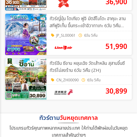
36,900
ทัวร์ญี่ปุ่น โตเกียว ฟูจิ มัตสึโมโตะ ฮาคุบะ ลาน
สกีฟูจิเท็น ขึ้นกระะเช้าอิวาทาเกะ 6วัน 5คืน
(SL)
JP_SL00061
6วัน 5คืน
51,990
ทัวร์จีน ซีอาน หยุนเฉิง วัดเส้าหลิน สุสานจิ๋นซี
ทัวร์ไม่ลงร้าน 6วัน 5คืน (ZH)
CN_ZH00090
6วัน 5คืน
30,899
ทัวร์ตาม
วันหยุดเทศกาล
โปรแกรมทัวร์คุณภาพหลากหลายประเทศ ให้ท่านได้พักผ่อนในวันหยุด
เทศกาลสำคัญต่างๆ