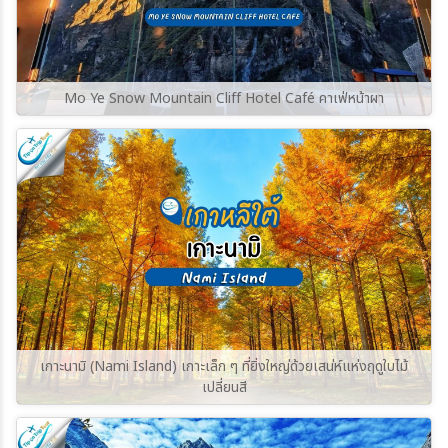
Mo Ye Snow Mountain Cliff Hotel Café คาเฟ่หน้าผา
เกาะนามิ (Nami Island) เกาะเล็ก ๆ ที่ยิ่งใหญ่ด้วยเสน่ห์แห่งฤดูใบไม้
เปลี่ยนสี