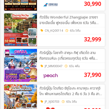
30,990
ทัวร์จีน Wonderful ZhangJiaJie ฉางซา
จางเจียเจี้ย ฟูหรงเจิ้น เฟิ่งหวง 6วัน 5คืน
(A6)
CN_AQ00114
6วัน 5คืน
32,999
ทัวร์ญี่ปุ่น โอซาก้า ฮาคุบะ กิฟุ เกียวโต ลาน
กิจกรรมหิมะ (เที่ยวครบทุกวัน) 6วัน 4คืน
(MM)
JP_MM00047
6วัน 4คืน
37,990
ทัวร์ญี่ปุ่น โตเกียว ชิซุโอะกะ คามาคุระ คาวากุจิ
โกะ พักมหานครโตเกียว 2 คืน 6 วัน 3 คืน สาย
การบิน ไทยแอร์เอเชีย เอ็กซ์ 6วัน 3คืน (XJ)
JP_XJ00703
6วัน 3คืน