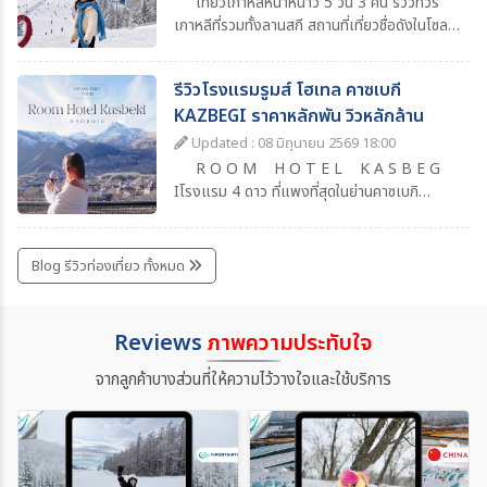
เที่ยวเกาหลีหน้าหนาว 5 วัน 3 คืน รีวิวทัวร์
เกาหลีที่รวมทั้งลานสกี สถานที่เที่ยวชื่อดังในโซล
แหล่งช้อปปิ้งยอดนิยม ร้านอาหารน่าแวะ พร้อม
วันเที่ยวอิสระเต็มวัน เหมาะสำหรับคนที่อยากเที่ยว
รีวิวโรงแรมรูมส์ โฮเทล คาซเบกี
เกาหลีแบบสบาย ๆ ครบทุกไฮไลท์
KAZBEGI ราคาหลักพัน วิวหลักล้าน
Updated : 08 มิถุนายน 2569 18:00
R O O M H O T E L K A S B E G
Iโรงแรม 4 ดาว ที่แพงที่สุดในย่านคาซเบกิ
จอร์เจียเป็นการเดินทางเที่ยวจอร์เจียครั้งแรกที่
ประทับใจมากๆ เพราะอะไรรู้ไหม ?เพราะวิวที่สวย
ว้าวเหมือนเที่ยวในทวีปยุโรป แต่ว่าราคาและค่า
Blog รีวิวท่องเที่ยว ทั้งหมด
ครองชีพที่เราจับต้องได้สิ่งอำนวยความสะดวก
ครบ ต้องบอกก่อนว่าถ้าวิวขนาดนี้ สิ่งอำนวยความ
สะดวกขนาดนี้ถ้า เป็นประเทศไทย ราคาเกินหมื่นไป
Reviews
ภาพความประทับใจ
เยอะแน่ๆ แล้วก็ไม่ได้หมายความว่าโรงแรมนี้ดี
ที่สุดนะ เพราะว่าถ้าใครลองหาข้อมูลโรงแรมย่าน
จากลูกค้าบางส่วนที่ให้ความไว้วางใจและใช้บริการ
Kasbegi ก็จะพบว่าที่นี่คือสวรรค์นักท่องเที่ยว
ของจริง !!