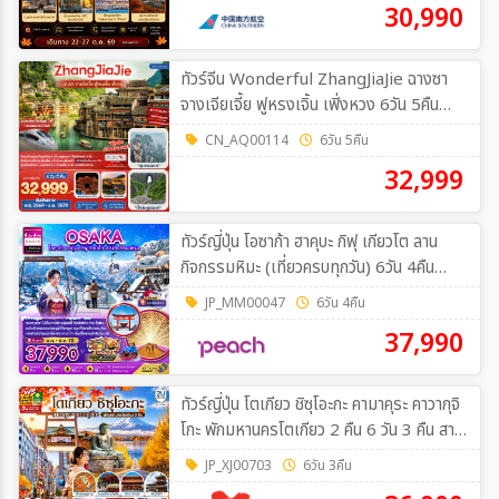
30,990
ทัวร์จีน Wonderful ZhangJiaJie ฉางซา
จางเจียเจี้ย ฟูหรงเจิ้น เฟิ่งหวง 6วัน 5คืน
(A6)
CN_AQ00114
6วัน 5คืน
32,999
ทัวร์ญี่ปุ่น โอซาก้า ฮาคุบะ กิฟุ เกียวโต ลาน
กิจกรรมหิมะ (เที่ยวครบทุกวัน) 6วัน 4คืน
(MM)
JP_MM00047
6วัน 4คืน
37,990
ทัวร์ญี่ปุ่น โตเกียว ชิซุโอะกะ คามาคุระ คาวากุจิ
โกะ พักมหานครโตเกียว 2 คืน 6 วัน 3 คืน สาย
การบิน ไทยแอร์เอเชีย เอ็กซ์ 6วัน 3คืน (XJ)
JP_XJ00703
6วัน 3คืน