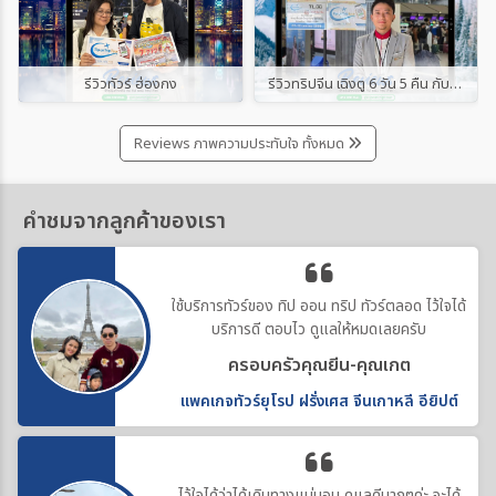
รีวิวทัวร์ ฮ่องกง
รีวิวทริปจีน เฉิงตู 6 วัน 5 คืน กับ “ทิป ออน ทริป ทัวร์”
Reviews ภาพความประทับใจ ทั้งหมด
คำชมจากลูกค้าของเรา
ใช้บริการทัวร์ของ ทิป ออน ทริป ทัวร์ตลอด ไว้ใจได้
บริการดี ตอบไว ดูแลให้หมดเลยครับ
ครอบครัวคุณยีน-คุณเกต
แพคเกจทัวร์ยุโรป ฝรั่งเศส จีนเกาหลี อียิปต์
ไว้ใจได้ว่าได้เดินทางแน่นอน ดูแลดีมากๆค่ะ จะได้