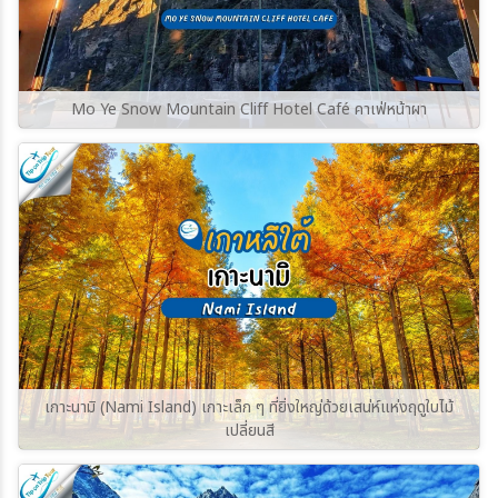
Mo Ye Snow Mountain Cliff Hotel Café คาเฟ่หน้าผา
เกาะนามิ (Nami Island) เกาะเล็ก ๆ ที่ยิ่งใหญ่ด้วยเสน่ห์แห่งฤดูใบไม้
เปลี่ยนสี