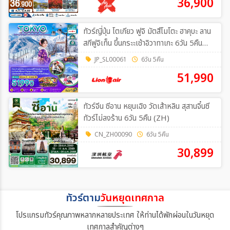
36,900
ทัวร์ญี่ปุ่น โตเกียว ฟูจิ มัตสึโมโตะ ฮาคุบะ ลาน
สกีฟูจิเท็น ขึ้นกระะเช้าอิวาทาเกะ 6วัน 5คืน
(SL)
JP_SL00061
6วัน 5คืน
51,990
ทัวร์จีน ซีอาน หยุนเฉิง วัดเส้าหลิน สุสานจิ๋นซี
ทัวร์ไม่ลงร้าน 6วัน 5คืน (ZH)
CN_ZH00090
6วัน 5คืน
30,899
ทัวร์ตาม
วันหยุดเทศกาล
โปรแกรมทัวร์คุณภาพหลากหลายประเทศ ให้ท่านได้พักผ่อนในวันหยุด
เทศกาลสำคัญต่างๆ