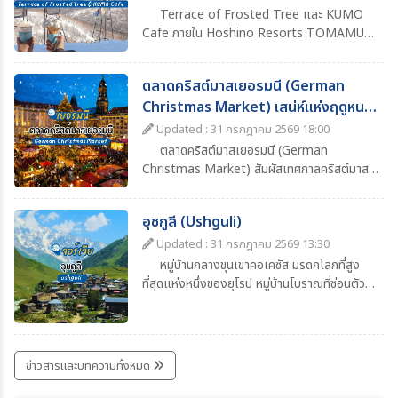
Terrace of Frosted Tree และ KUMO
Cafe ภายใน Hoshino Resorts TOMAMU
จุดชมวิวฤดูหนาวสุดอลังการของฮอกไกโด ชม
ต้นไม้ที่ปกคลุมด้วยแม่คะนิ้ง นั่งกระเช้าขึ้นยอดเขา
ตลาดคริสต์มาสเยอรมนี (German
และจิบเครื่องดื่มอุ่นๆ พร้อมวิวหิมะสีขาวสุดโรแมน
Christmas Market) เสน่ห์แห่งฤดูหนาว
ติก
ที่ต้องไปสัมผัสสักครั้ง
Updated : 31 กรกฎาคม 2569 18:00
ตลาดคริสต์มาสเยอรมนี (German
Christmas Market) สัมผัสเทศกาลคริสต์มาส
สุดคลาสสิก ชมแสงไฟ ต้นคริสต์มาส ซุ้มอาหาร
เครื่องดื่ม Glühwein และบรรยากาศฤดูหนาวสุด
อุชกูลี (Ushguli)
โรแมนติก พร้อมข้อมูลการเดินทาง ช่วงเวลาที่
เหมาะแก่การเที่ยว และไฮไลต์ที่ไม่ควรพลาด
Updated : 31 กรกฎาคม 2569 13:30
หมู่บ้านกลางขุนเขาคอเคซัส มรดกโลกที่สูง
ที่สุดแห่งหนึ่งของยุโรป หมู่บ้านโบราณที่ซ่อนตัว
อยู่ท่ามกลางเทือกเขาคอเคซัสอันยิ่งใหญ่ ในแคว้น
สวาเนติ (Svaneti) ทางตะวันตกเฉียงเหนือของ
ประเทศจอร์เจีย ถือเป็นหนึ่งในชุมชนที่มีผู้อยู่อาศัย
ถาวรบนพื้นที่สูงที่สุดแห่งหนึ่งของยุโรป โดยตั้ง
ข่าวสารและบทความทั้งหมด
อยู่ที่ระดับความสูงประมาณ 2,100 เมตรเหนือ
ระดับน้ำทะเล เสน่ห์ของอุชกูลีอยู่ที่บรรยากาศ