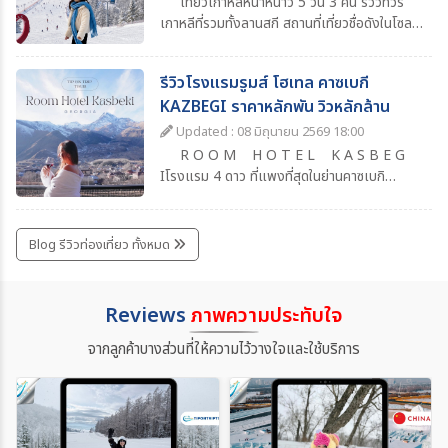
เที่ยวเกาหลีหน้าหนาว 5 วัน 3 คืน รีวิวทัวร์
เกาหลีที่รวมทั้งลานสกี สถานที่เที่ยวชื่อดังในโซล
แหล่งช้อปปิ้งยอดนิยม ร้านอาหารน่าแวะ พร้อม
วันเที่ยวอิสระเต็มวัน เหมาะสำหรับคนที่อยากเที่ยว
รีวิวโรงแรมรูมส์ โฮเทล คาซเบกี
เกาหลีแบบสบาย ๆ ครบทุกไฮไลท์
KAZBEGI ราคาหลักพัน วิวหลักล้าน
Updated : 08 มิถุนายน 2569 18:00
R O O M H O T E L K A S B E G
Iโรงแรม 4 ดาว ที่แพงที่สุดในย่านคาซเบกิ
จอร์เจียเป็นการเดินทางเที่ยวจอร์เจียครั้งแรกที่
ประทับใจมากๆ เพราะอะไรรู้ไหม ?เพราะวิวที่สวย
ว้าวเหมือนเที่ยวในทวีปยุโรป แต่ว่าราคาและค่า
Blog รีวิวท่องเที่ยว ทั้งหมด
ครองชีพที่เราจับต้องได้สิ่งอำนวยความสะดวก
ครบ ต้องบอกก่อนว่าถ้าวิวขนาดนี้ สิ่งอำนวยความ
สะดวกขนาดนี้ถ้า เป็นประเทศไทย ราคาเกินหมื่นไป
Reviews
ภาพความประทับใจ
เยอะแน่ๆ แล้วก็ไม่ได้หมายความว่าโรงแรมนี้ดี
ที่สุดนะ เพราะว่าถ้าใครลองหาข้อมูลโรงแรมย่าน
จากลูกค้าบางส่วนที่ให้ความไว้วางใจและใช้บริการ
Kasbegi ก็จะพบว่าที่นี่คือสวรรค์นักท่องเที่ยว
ของจริง !!