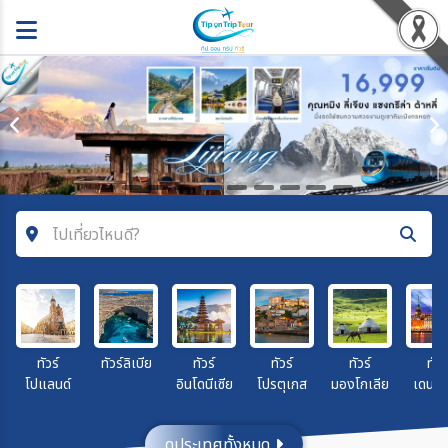
ไปเที่ยวไหนดี?
ค้นหาโปรแกรมทัวร์
คำค้นหา
ทัวร์
ทัวร์ลิเบีย
ทัวร์
ทัวร์
ทัวร์
ทัวร
โปแลนด์
อินโดนีเซีย
โปรตุเกส
มองโกเลีย
เดนมา
โซน
ดูประเทศทั้งหมด