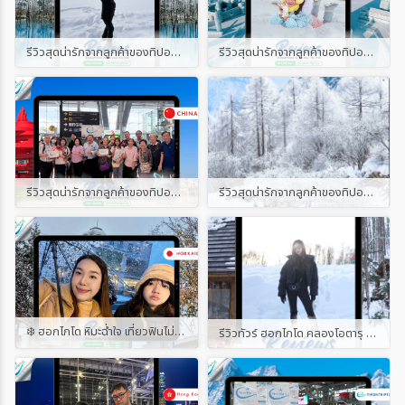
รีวิวสุดน่ารักจากลูกค้าของทิปออนทริปทัวร์ เส้นทาง ญี่ปุ่น ฮอกไกโด วินเทอร์ 6D4N
รีวิวสุดน่ารักจากลูกค้าของทิปออนทริปทัวร์ เส้นทางฮาร์บิ้น
รีวิวสุดน่ารักจากลูกค้าของทิปออนทริปทัวร์ พร้อมแนบคลิป เส้นทางชิงเต่า
รีวิวสุดน่ารักจากลูกค้าของทิปออนทริปทัวร์ พร้อมแนบคลิป
❄️ ฮอกไกโด หิมะฉ่ำใจ เที่ยวฟินไม่จกตา ⛄ ขอบคุณผู้โดยสารน่ารักทุกท่านที่ไว้ใจเดินทางกับ Tip on Trip Tour นะคะ บินจริง รีวิวจริง ไม่ปิดคอมเมนต์ ไม่ลบโพสต์ ✈️ ใครเคยไปกับเรา มาแชร์โมเมนต์ความฟินกันได้น้า~ #รีวิวทิปออนทริปทัวร์
รีวิวทัวร์ ฮอกไกโด คลองโอตารุ อาซาฮิกาว่า 6 วัน 4 คืน