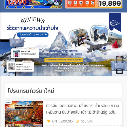
เฉพาะเทศกาล
ระหว่าง
ค้นหา
โปรแกรมทัวร์มาใหม่
ทัวร์จีน เอกซ์คลูซีฟ...เสิ่นหยาง ต้าเหลียน กวาน
เหมินซาน บินบ่ายกลับ เช้า ไม่เข้าร้านรัฐ 6วัน
5คืน (CZ)
CN_CZ00285
6วัน 5คืน