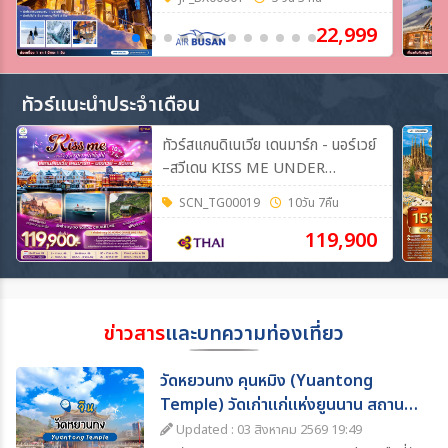
**
22,999
ทัวร์แนะนำประจำเดือน
ทัวร์สแกนดิเนเวีย เดนมาร์ก - นอร์เวย์
–สวีเดน KISS ME UNDER
BERGEN TWIGHT LIGHT
SCN_TG00019
10วัน 7คืน
SCANDINAVIA 10วัน 7คืน (TG)
119,900
ข่าวสาร
และบทความท่องเที่ยว
วัดหยวนทง คุนหมิง (Yuantong
Temple) วัดเก่าแก่แห่งยูนนาน สถานที่
ท่องเที่ยวห้ามพลาด
Updated : 03 สิงหาคม 2569 19:49