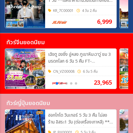
1 วัน **เช็คราคาตามวันเดินทางกับแอ
ดมินเท่านั้น**
KR_7C00001
4 วัน 2 คืน
6,999
ทัวร์จีนยอดนิยม
เฉิงตู ฉงชิ่ง อู่หลง ภูเขาหิมะวาวู่ ชม 3
มรดกโลก 6 วัน 5 คืน FT-
TFUVZ33A
CN_VZ00008
6 วัน 5 คืน
23,965
ทัวร์ญี่ปุ่นยอดนิยม
ฮอกไกโด วินเทอร์ 5 วัน 3 คืน ไม่ลง
ร้าน อิสระ1 วัน (ต่อเครื่องเกาหลี) **
เช็คราคาอัพเดตและที่นั่งว่างกับแอดมิน
JP_BX00001
5 วัน 3 คืน