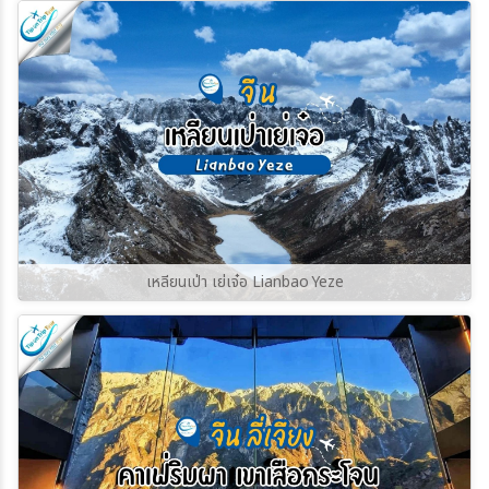
ราวกับย้อนเวลากลับไปในยุคกลาง บ้านเรือนหิน
เก่าแก่และหอคอยป้องกันตระกูลสวาน (Svan
Towers) ที่มีอายุนับร้อยปี ยังคงตั้งตระหง่านอยู่
ท่ามกลางฉากหลังของยอดเขาชคารา (Shkhara)
ซึ่งเป็นยอดเขาที่สูงที่สุดในจอร์เจีย
เหลียนเป่า เย่เจ๋อ Lianbao Yeze