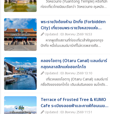
วัดหยวนทง (Yuantong Temple) หรือที่นัก
ท่องเที่ยวไทยนิยมเรียกว่า วัดหยวนทง คุนหมิง
เป็นหนึ่งในวัดพุทธเก่าแก่และมีชื่อเสียงที่สุดของ
เมืองคุนหมิง มณฑลยูนนาน ประเทศจีน ด้วย
พระราชวังต้องห้าม ปักกิ่ง (Forbidden
ประวัติศาสตร์ยาวนานกว่า 1,200 ปี ผสมผสาน
City) เที่ยวชมพระราชวังหลวงแห่ง
ความงดงามของสถาปัตยกรรมจีนโบราณ ความ
ศรัทธาทางพุทธศาสนา และบรรยากาศอันร่มรื่น
ราชวงศ์จีน
Updated : 03 สิงหาคม 2569 16:53
จึงกลายเป็นหนึ่งในจุดหมายสำคัญของโปรแกรม
หากพูดถึงสถานที่ท่องเที่ยวสำคัญของกรุง
ทัวร์คุนหมิง–ยูนนาน ที่นักท่องเที่ยวไม่ควรพลาด
ปักกิ่ง หนึ่งในแลนด์มาร์กที่ไม่ควรพลาดคือ
“พระราชวังต้องห้าม” (Forbidden City) หรือ
พระราชวังกู้กง (Palace Museum) พระราชวัง
คลองโอตารุ (Otaru Canal) แลนด์มาร์
หลวงอันยิ่งใหญ่ที่ตั้งอยู่ใจกลางกรุงปักกิ่ง
กสุดคลาสสิกแห่งฮอกไกโด
ประเทศจีน และเป็นหนึ่งในสัญลักษณ์สำคัญของ
ประวัติศาสตร์จีน
Updated : 03 สิงหาคม 2569 13:10
เที่ยวคลองโอตารุ (Otaru Canal) แลนด์มาร์
กชื่อดังของฮอกไกโด เดินเล่นริมคลอง ชมโกดัง
อิฐโบราณ โคมไฟแก๊สสุดคลาสสิก ล่องเรือชมวิว
และสัมผัสบรรยากาศสุดโรแมนติก
Terrace of Frosted Tree & KUMO
Cafe ระเบียงลอยฟ้าและคาเฟ่ก้อนเมฆ
ฮอกไกโด
Updated : 03 สิงหาคม 2569 11:51