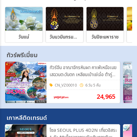
วันแม่
วันนวมินทรมหาราช
วันปิยะมหาราช
วั
ทัวร์พรีเมี่ยม
ทัวร์จีน อาณาจักรหินผา คาเฟ่เหนือเมฆ
เสฉวนตะวันตก เหลียนเป่าเย่เจ๋อ ต้ากู่ปิ่ง
ชวน 6 วัน 5 คืน FT-TFUVZ38A
CN_VZ00010
6 วัน 5 คืน
24,965
เกาหลีติดเทรนด์
โซล SEOUL PLUS 4D2N เที่ยวอิสระ