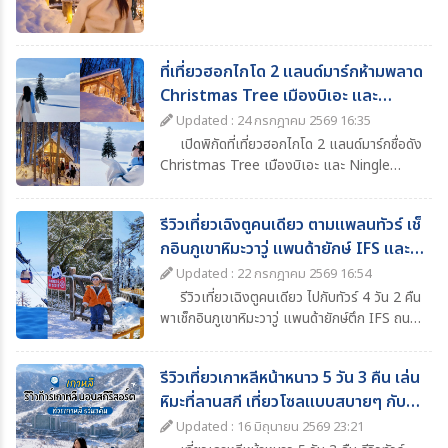
ก่อนเดินทาง
ที่เที่ยวฮอกไกโด 2 แลนด์มาร์กห้ามพลาด
Christmas Tree เมืองบิเอะ และ
Ningle Terrace เมืองฟุราโนะ
Updated : 24 กรกฎาคม 2569 16:35
เปิดพิกัดที่เที่ยวฮอกไกโด 2 แลนด์มาร์กชื่อดัง
Christmas Tree เมืองบิเอะ และ Ningle
Terrace เมืองฟุราโนะ ที่สายถ่ายรูปไม่ควรพลาด
รีวิวเที่ยวเฉิงตูคนเดียว ตามแพลนทัวร์ เช็
กอินภูเขาหิมะวาวู่ แพนด้ายักษ์ IFS และ
แลนด์มาร์กห้ามพลาด
Updated : 22 กรกฎาคม 2569 16:54
รีวิวเที่ยวเฉิงตูคนเดียว ไปกับทัวร์ 4 วัน 2 คืน
พาเช็กอินภูเขาหิมะวาวู่ แพนด้ายักษ์ตึก IFS ถนน
คนเดินไท่กู๋หลี่ น้ำพุไม้ไผ่ SKP พร้อมแนะนำที่
เที่ยว ที่พัก อาหาร และไฮไลต์ห้ามพลาดในเฉิงตู
รีวิวเที่ยวเกาหลีหน้าหนาว 5 วัน 3 คืน เล่น
หิมะที่ลานสกี เที่ยวโซลแบบสบายๆ กับ
ทัวร์
Updated : 16 มิถุนายน 2569 23:21