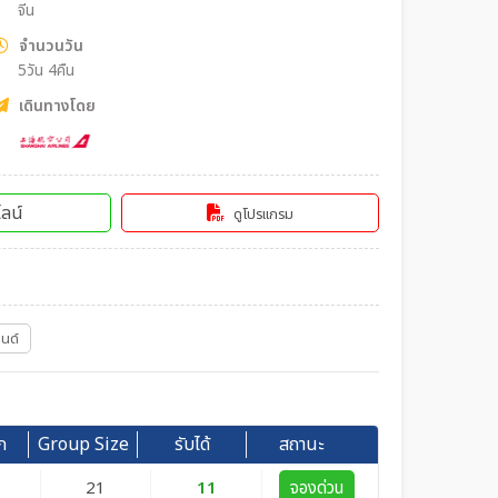
จีน
จำนวนวัน
5วัน 4คืน
เดินทางโดย
ลน์
ดูโปรแกรม
ลนด์
ก
Group Size
รับได้
สถานะ
21
11
จองด่วน