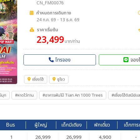
CN_FM00076
กำหนดการเดินทาง
24 ก.ค. 69 - 13 ธ.ค. 69
ราคาเริ่มต้น
23,499
บาท/ท่าน
โทรจอง
จองไ
เซี่ยงไฮ้
ซูโจว
่มุก
#หาดไว่ทาน
#อาคารพันไม้ Tian An 1000 Trees
#เซี่ยงไฮ้ดิสนีย์แ
Bus
ผู้ใหญ่
เด็กมีเตียง
พักเดี่ยว
เด็กทาร
1
26,999
26,999
4,900
-