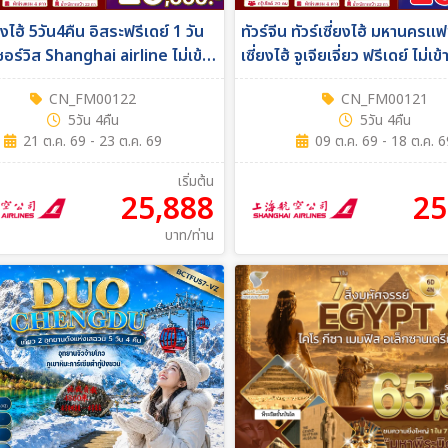
่ยงไฮ้ 5วัน4คืน อิสระฟรีเดย์ 1 วัน
ทัวร์จีน ทัวร์เซี่ยงไฮ้ มหานครแฟช
ซอร์วิส Shanghai airline ไม่เข้า
เซี่ยงไฮ้ จูเจียเจี่ยว ฟรีเดย์ ไม่เข
4คืน (FM)
CN_FM00122
CN_FM00121
5วัน 4คืน
5วัน 4คืน
21 ต.ค. 69 - 23 ต.ค. 69
09 ต.ค. 69 - 18 ต.ค. 
เริ่มต้น
25,888
25
บาท/ท่าน