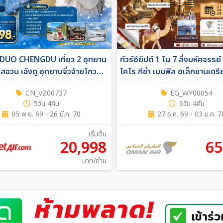
ีน DUO CHENGDU เที่ยว 2 อุทยาน
ทัวร์อียิปต์ 1 ใน 7 สิ่งมหัศจรรย์ 
เสฉวน เฉิงตู อุทยานจิ่วจ้ายโกว
ไคโร กีซ่า เมมฟิส อเล็กซานเดร
ะการ์เซียต๋ากู่ปิงชวน 5วัน 4คืน
บิน Oman air 6วัน 4คืน (WY)
CN_VZ00737
EG_WY00054
5วัน 4คืน
6วัน 4คืน
05 พ.ย. 69 - 26 มี.ค. 70
27 ธ.ค. 69 - 03 ม.ค. 7
เริ่มต้น
20,998
65
บาท/ท่าน