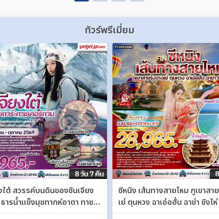
ทัวร์พรีเมี่ยม
ยงใต้ สวรรค์บนดินของซินเจียง
ซีหนิง เส้นทางสายไหม ภูเขาสาย
์ ธารน้ำแข็งมุซทากห์อาตา ทาชเค
เย่ ตุนหวง ฉาเอ่อฮั่น ฉาข่า ชิงไห่
ซีหนิง ชิงไห่ 8 วัน 7 คืน FT-
คืน FT-XNNVZ08A