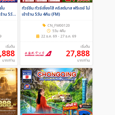
ั่น
ทัวร์จีน ทัวร์เซี่ยงไฮ้ คริสต์มาส ฟรีเดย์ ไม่
้าร้าน 5วัน
เข้าร้าน 5วัน 4คืน (FM)
CN_FM00120
5วัน 4คืน
69
22 ธ.ค. 69 - 27 ธ.ค. 69
เริ่มต้น
เริ่มต้น
,888
27,888
บาท/ท่าน
บาท/ท่าน