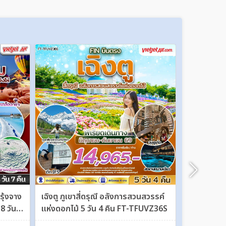
รุ้งจาง
เฉิงตู ภูเขาสี่ดรุณี อลังการสวนสวรรค์
ฮาร์บิ้น เมือ
 8 วัน 7
แห่งดอกไม้ 5 วัน 4 คืน FT-TFUVZ36S
เทศกาลแกะสล
วัน 4 คืน 