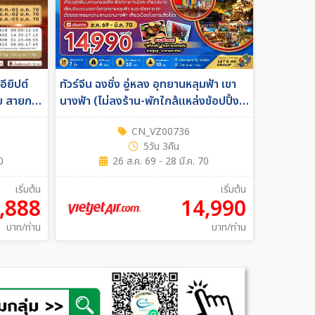
อียิปต์
ทัวร์จีน ฉงชิ่ง อู่หลง อุทยานหลุมฟ้า เขา
ีย สายการ
นางฟ้า (ไม่ลงร้าน-พักใกล้แหล่งช้อปปิ้ง)
5วัน 3คืน (VZ)
CN_VZ00736
5วัน 3คืน
0
26 ส.ค. 69 - 28 มี.ค. 70
เริ่มต้น
เริ่มต้น
,888
14,990
บาท/ท่าน
บาท/ท่าน