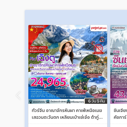
ทัวร์จีน อาณาจักรหินผา คาเฟ่เหนือเมฆ
ซินเจี
เสฉวนตะวันตก เหลียนเป่าเย่เจ๋อ ต้ากู่
คัชการ
ปิ่งชวน 6 วัน 5 คืน FT-TFUVZ38A
อร์กาน 