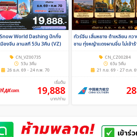
น Snow World Dashing ปักกิ่ง
ทัวร์จีน เสิ่นหยาง ต้าเหลียน กว
ืองจีน ลานสกี 5วัน 3คืน (VZ)
ซาน ทุ่งหญ้าแดงผานจิ่น ไม่เข้าร
6วัน 5คืน (CZ)
CN_VZ00735
CN_CZ00284
5วัน 3คืน
6วัน 5คืน
26 ธ.ค. 69 - 24 ก.พ. 70
21 ก.ย. 69 - 27 ต.ค. 6
เริ่มต้น
19,888
28
บาท/ท่าน