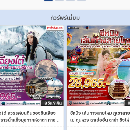
ทัวร์พรีเมี่ยม
ยงใต้ สวรรค์บนดินของซินเจียง
ซีหนิง เส้นทางสายไหม ภูเขาสาย
์ ธารน้ำแข็งมุซทากห์อาตา ทาชเค
เย่ ตุนหวง ฉาเอ่อฮั่น ฉาข่า ชิงไห่
ซีหนิง ชิงไห่ 8 วัน 7 คืน FT-
คืน FT-XNNVZ08A