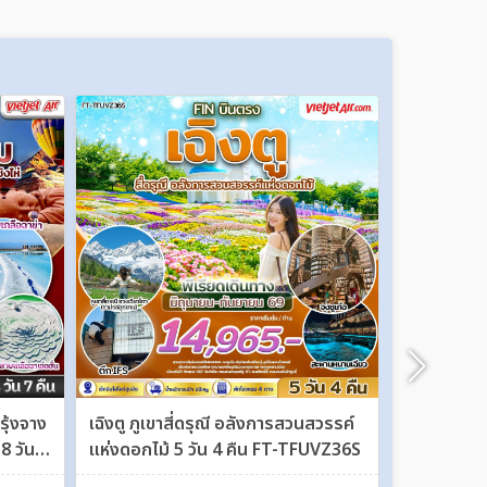
รุ้งจาง
เฉิงตู ภูเขาสี่ดรุณี อลังการสวนสวรรค์
ฮาร์บิ้น เมือ
 8 วัน 7
แห่งดอกไม้ 5 วัน 4 คืน FT-TFUVZ36S
เทศกาลแกะสล
วัน 4 คืน 