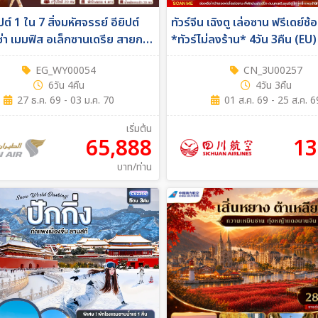
ิปต์ 1 ใน 7 สิ่งมหัศจรรย์ อียิปต์
ทัวร์จีน เฉิงตู เล่อซาน ฟรีเดย์ช้
ซ่า เมมฟิส อเล็กซานเดรีย สายการ
*ทัวร์ไม่ลงร้าน* 4วัน 3คืน (EU)
an air 6วัน 4คืน (WY)
EG_WY00054
CN_3U00257
6วัน 4คืน
4วัน 3คืน
27 ธ.ค. 69 - 03 ม.ค. 70
01 ส.ค. 69 - 25 ส.ค. 6
เริ่มต้น
65,888
13
บาท/ท่าน