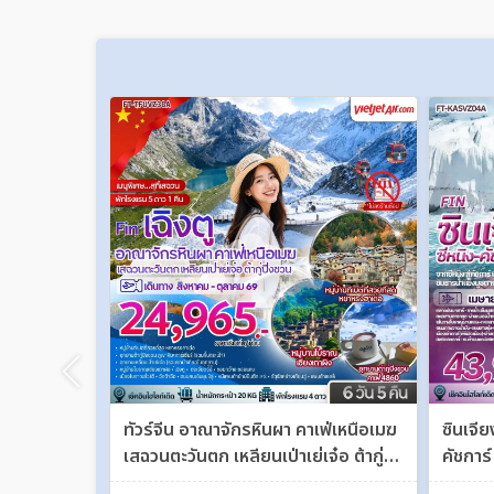
ทัวร์จีน อาณาจักรหินผา คาเฟ่เหนือเมฆ
ซินเจี
เสฉวนตะวันตก เหลียนเป่าเย่เจ๋อ ต้ากู่
คัชการ
ปิ่งชวน 6 วัน 5 คืน FT-TFUVZ38A
อร์กาน 