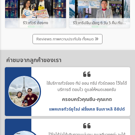
รีวิวทัวร์ ฮ่องกง
รีวิวทริปจีน เฉิงตู 6 วัน 5 คืน กับ “ทิป ออน ทริป ทัวร์”
Reviews ภาพความประทับใจ ทั้งหมด
คำชมจากลูกค้าของเรา
ใช้บริการทัวร์ของ ทิป ออน ทริป ทัวร์ตลอด ไว้ใจได้
บริการดี ตอบไว ดูแลให้หมดเลยครับ
ครอบครัวคุณยีน-คุณเกต
แพคเกจทัวร์ยุโรป ฝรั่งเศส จีนเกาหลี อียิปต์
ไว้ใจได้ว่าได้เดินทางแน่นอน ดูแลดีมากๆค่ะ จะได้