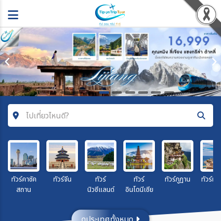
ไปเที่ยวไหนดี?
ค้นหาโปรแกรมทัวร์
คำค้นหา
ทัวร์คาซัค
ทัวร์จีน
ทัวร์
ทัวร์
ทัวร์ภูฏาน
ทัวร์ม
สถาน
นิวซีแลนด์
อินโดนีเซีย
โซน
ดูประเทศทั้งหมด