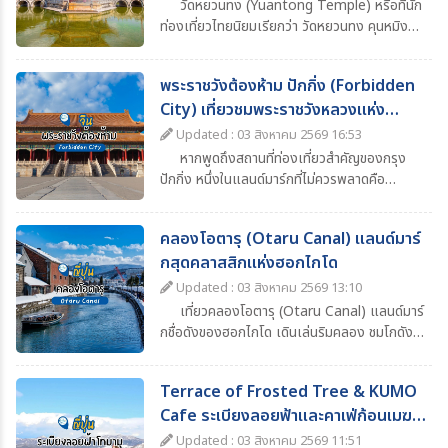
วัดหยวนทง (Yuantong Temple) หรือที่นัก
ท่องเที่ยวไทยนิยมเรียกว่า วัดหยวนทง คุนหมิง
เป็นหนึ่งในวัดพุทธเก่าแก่และมีชื่อเสียงที่สุดของ
เมืองคุนหมิง มณฑลยูนนาน ประเทศจีน ด้วย
พระราชวังต้องห้าม ปักกิ่ง (Forbidden
ประวัติศาสตร์ยาวนานกว่า 1,200 ปี ผสมผสาน
City) เที่ยวชมพระราชวังหลวงแห่ง
ความงดงามของสถาปัตยกรรมจีนโบราณ ความ
ศรัทธาทางพุทธศาสนา และบรรยากาศอันร่มรื่น
ราชวงศ์จีน
Updated : 03 สิงหาคม 2569 16:53
จึงกลายเป็นหนึ่งในจุดหมายสำคัญของโปรแกรม
หากพูดถึงสถานที่ท่องเที่ยวสำคัญของกรุง
ทัวร์คุนหมิง–ยูนนาน ที่นักท่องเที่ยวไม่ควรพลาด
ปักกิ่ง หนึ่งในแลนด์มาร์กที่ไม่ควรพลาดคือ
“พระราชวังต้องห้าม” (Forbidden City) หรือ
พระราชวังกู้กง (Palace Museum) พระราชวัง
คลองโอตารุ (Otaru Canal) แลนด์มาร์
หลวงอันยิ่งใหญ่ที่ตั้งอยู่ใจกลางกรุงปักกิ่ง
กสุดคลาสสิกแห่งฮอกไกโด
ประเทศจีน และเป็นหนึ่งในสัญลักษณ์สำคัญของ
ประวัติศาสตร์จีน
Updated : 03 สิงหาคม 2569 13:10
เที่ยวคลองโอตารุ (Otaru Canal) แลนด์มาร์
กชื่อดังของฮอกไกโด เดินเล่นริมคลอง ชมโกดัง
อิฐโบราณ โคมไฟแก๊สสุดคลาสสิก ล่องเรือชมวิว
และสัมผัสบรรยากาศสุดโรแมนติก
Terrace of Frosted Tree & KUMO
Cafe ระเบียงลอยฟ้าและคาเฟ่ก้อนเมฆ
ฮอกไกโด
Updated : 03 สิงหาคม 2569 11:51