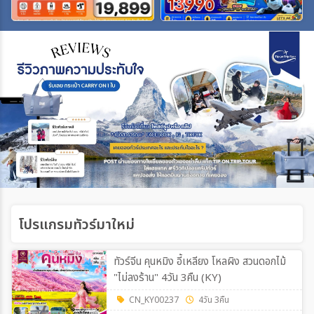
เฉพาะเทศกาล
ระหว่าง
ค้นหา
โปรแกรมทัวร์มาใหม่
ทัวร์จีน คุนหมิง อี้เหลียง โหลผิง สวนดอกไม้
"ไม่ลงร้าน" 4วัน 3คืน (KY)
CN_KY00237
4วัน 3คืน