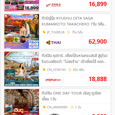
16,899
ทัวร์ญี่ปุ่น KYUSHU OITA SAGA
KUMAMOTO TAKACHIHO 7วัน 5คืน
[TG]
JP_TG00528
7วัน 5คืน
62,900
ทัวร์จีน ซุปตาร์...เซี่ยงไฮ้มหานครแสงสี สู่ยุโรป
ริมทะเลชิงเต่า "ไม่ลงร้าน" เข้าเซี่ยงไฮ้ ออกชิง
เต่า 6วัน 4คืน (VZ)
CN_VZ00743
6วัน 4คืน
18,888
ทัวร์จีน ONE DAY TOUR เฉินตู ตูเจียง
เอี้ยน 1วัน
CN_VAN00001
1 วัน