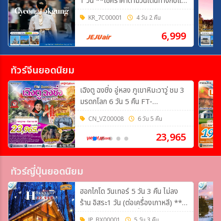
1 วัน **เช็คราคาตามวันเดินทางกับแอ
ดมินเท่านั้น**
KR_7C00001
4 วัน 2 คืน
6,999
ทัวร์จีนยอดนิยม
เฉิงตู ฉงชิ่ง อู่หลง ภูเขาหิมะวาวู่ ชม 3
มรดกโลก 6 วัน 5 คืน FT-
TFUVZ33A
CN_VZ00008
6 วัน 5 คืน
23,965
ทัวร์ญี่ปุ่นยอดนิยม
ฮอกไกโด วินเทอร์ 5 วัน 3 คืน ไม่ลง
ร้าน อิสระ1 วัน (ต่อเครื่องเกาหลี) **
เช็คราคาอัพเดตและที่นั่งว่างกับแอดมิน
JP_BX00001
5 วัน 3 คืน