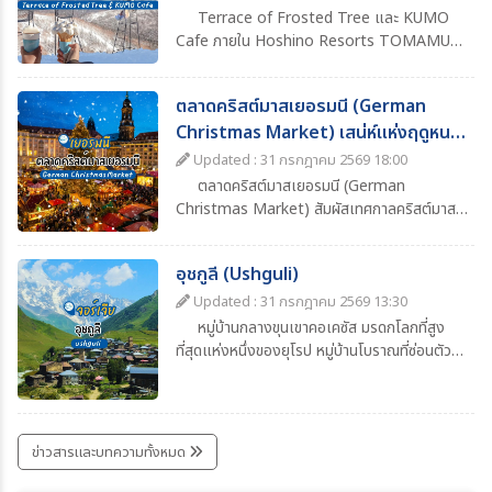
Terrace of Frosted Tree และ KUMO
Cafe ภายใน Hoshino Resorts TOMAMU
จุดชมวิวฤดูหนาวสุดอลังการของฮอกไกโด ชม
ต้นไม้ที่ปกคลุมด้วยแม่คะนิ้ง นั่งกระเช้าขึ้นยอดเขา
ตลาดคริสต์มาสเยอรมนี (German
และจิบเครื่องดื่มอุ่นๆ พร้อมวิวหิมะสีขาวสุดโรแมน
Christmas Market) เสน่ห์แห่งฤดูหนาว
ติก
ที่ต้องไปสัมผัสสักครั้ง
Updated : 31 กรกฎาคม 2569 18:00
ตลาดคริสต์มาสเยอรมนี (German
Christmas Market) สัมผัสเทศกาลคริสต์มาส
สุดคลาสสิก ชมแสงไฟ ต้นคริสต์มาส ซุ้มอาหาร
เครื่องดื่ม Glühwein และบรรยากาศฤดูหนาวสุด
อุชกูลี (Ushguli)
โรแมนติก พร้อมข้อมูลการเดินทาง ช่วงเวลาที่
เหมาะแก่การเที่ยว และไฮไลต์ที่ไม่ควรพลาด
Updated : 31 กรกฎาคม 2569 13:30
หมู่บ้านกลางขุนเขาคอเคซัส มรดกโลกที่สูง
ที่สุดแห่งหนึ่งของยุโรป หมู่บ้านโบราณที่ซ่อนตัว
อยู่ท่ามกลางเทือกเขาคอเคซัสอันยิ่งใหญ่ ในแคว้น
สวาเนติ (Svaneti) ทางตะวันตกเฉียงเหนือของ
ประเทศจอร์เจีย ถือเป็นหนึ่งในชุมชนที่มีผู้อยู่อาศัย
ถาวรบนพื้นที่สูงที่สุดแห่งหนึ่งของยุโรป โดยตั้ง
ข่าวสารและบทความทั้งหมด
อยู่ที่ระดับความสูงประมาณ 2,100 เมตรเหนือ
ระดับน้ำทะเล เสน่ห์ของอุชกูลีอยู่ที่บรรยากาศ