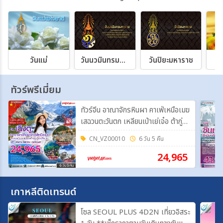
วันแม่
วันนวมินทรมหาราช
วันปิยะมหาราช
วั
ทัวร์พรีเมี่ยม
ทัวร์จีน อาณาจักรหินผา คาเฟ่เหนือเมฆ
เสฉวนตะวันตก เหลียนเป่าเย่เจ๋อ ต้ากู่ปิ่ง
ชวน 6 วัน 5 คืน FT-TFUVZ38A
CN_VZ00010
6 วัน 5 คืน
24,965
เกาหลีติดเทรนด์
โซล SEOUL PLUS 4D2N เที่ยวอิสระ