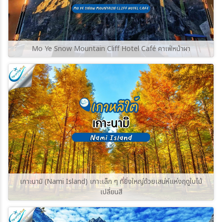
Mo Ye Snow Mountain Cliff Hotel Café คาเฟ่หน้าผา
เกาะนามิ (Nami Island) เกาะเล็ก ๆ ที่ยิ่งใหญ่ด้วยเสน่ห์แห่งฤดูใบไม้
เปลี่ยนสี