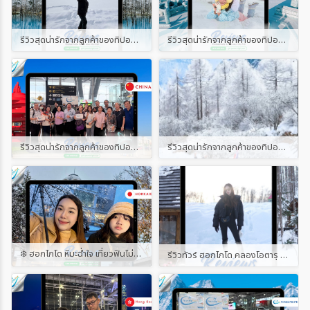
รีวิวสุดน่ารักจากลูกค้าของทิปออนทริปทัวร์ เส้นทาง ญี่ปุ่น ฮอกไกโด วินเทอร์ 6D4N
รีวิวสุดน่ารักจากลูกค้าของทิปออนทริปทัวร์ เส้นทางฮาร์บิ้น
รีวิวสุดน่ารักจากลูกค้าของทิปออนทริปทัวร์ พร้อมแนบคลิป เส้นทางชิงเต่า
รีวิวสุดน่ารักจากลูกค้าของทิปออนทริปทัวร์ พร้อมแนบคลิป
❄️ ฮอกไกโด หิมะฉ่ำใจ เที่ยวฟินไม่จกตา ⛄ ขอบคุณผู้โดยสารน่ารักทุกท่านที่ไว้ใจเดินทางกับ Tip on Trip Tour นะคะ บินจริง รีวิวจริง ไม่ปิดคอมเมนต์ ไม่ลบโพสต์ ✈️ ใครเคยไปกับเรา มาแชร์โมเมนต์ความฟินกันได้น้า~ #รีวิวทิปออนทริปทัวร์
รีวิวทัวร์ ฮอกไกโด คลองโอตารุ อาซาฮิกาว่า 6 วัน 4 คืน