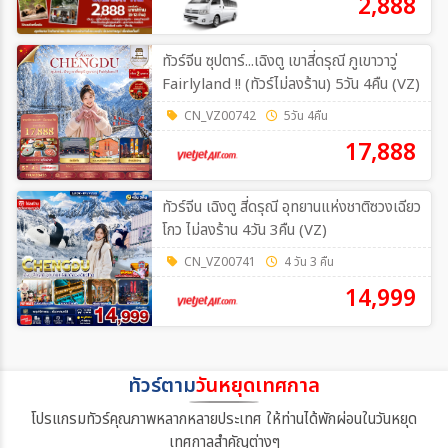
2,888
ทัวร์จีน ซุปตาร์...เฉิงตู เขาสี่ดรุณี ภูเขาวาวู่
Fairlyland !! (ทัวร์ไม่ลงร้าน) 5วัน 4คืน (VZ)
CN_VZ00742
5วัน 4คืน
17,888
ทัวร์จีน เฉิงตู สี่ดรุณี อุทยานแห่งชาติซวงเฉียว
โกว ไม่ลงร้าน 4วัน 3คืน (VZ)
CN_VZ00741
4 วัน 3 คืน
14,999
ทัวร์ตาม
วันหยุดเทศกาล
โปรแกรมทัวร์คุณภาพหลากหลายประเทศ ให้ท่านได้พักผ่อนในวันหยุด
เทศกาลสำคัญต่างๆ