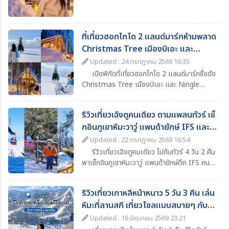
ก่อนเดินทาง
ที่เที่ยวฮอกไกโด 2 แลนด์มาร์กห้ามพลาด
Christmas Tree เมืองบิเอะ และ
Ningle Terrace เมืองฟุราโนะ
Updated : 24 กรกฎาคม 2569 16:35
เปิดพิกัดที่เที่ยวฮอกไกโด 2 แลนด์มาร์กชื่อดัง
Christmas Tree เมืองบิเอะ และ Ningle
Terrace เมืองฟุราโนะ ที่สายถ่ายรูปไม่ควรพลาด
รีวิวเที่ยวเฉิงตูคนเดียว ตามแพลนทัวร์ เช็
กอินภูเขาหิมะวาวู่ แพนด้ายักษ์ IFS และ
แลนด์มาร์กห้ามพลาด
Updated : 22 กรกฎาคม 2569 16:54
รีวิวเที่ยวเฉิงตูคนเดียว ไปกับทัวร์ 4 วัน 2 คืน
พาเช็กอินภูเขาหิมะวาวู่ แพนด้ายักษ์ตึก IFS ถนน
คนเดินไท่กู๋หลี่ น้ำพุไม้ไผ่ SKP พร้อมแนะนำที่
เที่ยว ที่พัก อาหาร และไฮไลต์ห้ามพลาดในเฉิงตู
รีวิวเที่ยวเกาหลีหน้าหนาว 5 วัน 3 คืน เล่น
หิมะที่ลานสกี เที่ยวโซลแบบสบายๆ กับ
ทัวร์
Updated : 16 มิถุนายน 2569 23:21