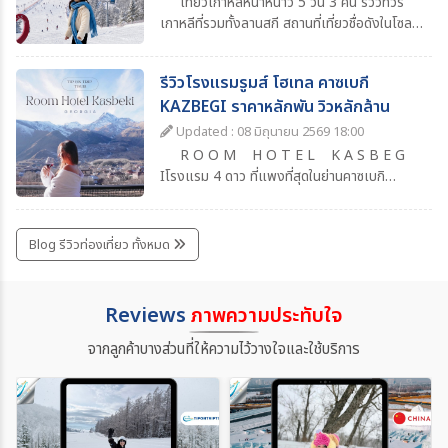
เที่ยวเกาหลีหน้าหนาว 5 วัน 3 คืน รีวิวทัวร์
เกาหลีที่รวมทั้งลานสกี สถานที่เที่ยวชื่อดังในโซล
แหล่งช้อปปิ้งยอดนิยม ร้านอาหารน่าแวะ พร้อม
วันเที่ยวอิสระเต็มวัน เหมาะสำหรับคนที่อยากเที่ยว
รีวิวโรงแรมรูมส์ โฮเทล คาซเบกี
เกาหลีแบบสบาย ๆ ครบทุกไฮไลท์
KAZBEGI ราคาหลักพัน วิวหลักล้าน
Updated : 08 มิถุนายน 2569 18:00
R O O M H O T E L K A S B E G
Iโรงแรม 4 ดาว ที่แพงที่สุดในย่านคาซเบกิ
จอร์เจียเป็นการเดินทางเที่ยวจอร์เจียครั้งแรกที่
ประทับใจมากๆ เพราะอะไรรู้ไหม ?เพราะวิวที่สวย
ว้าวเหมือนเที่ยวในทวีปยุโรป แต่ว่าราคาและค่า
Blog รีวิวท่องเที่ยว ทั้งหมด
ครองชีพที่เราจับต้องได้สิ่งอำนวยความสะดวก
ครบ ต้องบอกก่อนว่าถ้าวิวขนาดนี้ สิ่งอำนวยความ
สะดวกขนาดนี้ถ้า เป็นประเทศไทย ราคาเกินหมื่นไป
Reviews
ภาพความประทับใจ
เยอะแน่ๆ แล้วก็ไม่ได้หมายความว่าโรงแรมนี้ดี
ที่สุดนะ เพราะว่าถ้าใครลองหาข้อมูลโรงแรมย่าน
จากลูกค้าบางส่วนที่ให้ความไว้วางใจและใช้บริการ
Kasbegi ก็จะพบว่าที่นี่คือสวรรค์นักท่องเที่ยว
ของจริง !!