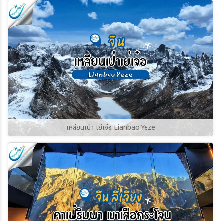
ราวกับย้อนเวลากลับไปในยุคกลาง บ้านเรือนหิน
เก่าแก่และหอคอยป้องกันตระกูลสวาน (Svan
Towers) ที่มีอายุนับร้อยปี ยังคงตั้งตระหง่านอยู่
ท่ามกลางฉากหลังของยอดเขาชคารา (Shkhara)
ซึ่งเป็นยอดเขาที่สูงที่สุดในจอร์เจีย
เหลียนเป่า เย่เจ๋อ Lianbao Yeze