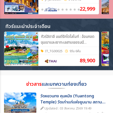
**
22,999
ทัวร์แนะนำประจำเดือน
ทัวร์อิตาลี มนต์รักโดโลไมท์ : อ้อมกอด
ขุนเขาและเงาทะเลสาบเยอรมนี
ออสเตรีย อิตาลี 9วัน 6คืน (TG)
IT_TG00025
9วัน 6คืน
89,900
ข่าวสาร
และบทความท่องเที่ยว
วัดหยวนทง คุนหมิง (Yuantong
Temple) วัดเก่าแก่แห่งยูนนาน สถานที่
ท่องเที่ยวห้ามพลาด
Updated : 03 สิงหาคม 2569 19:49