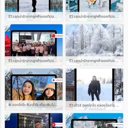
รีวิวสุดน่ารักจากลูกค้าของทิปออนทริปทัวร์ เส้นทาง ญี่ปุ่น ฮอกไกโด วินเทอร์ 6D4N
รีวิวสุดน่ารักจากลูกค้าของทิปออนทริปทัวร์ เส้นทางฮาร์บิ้น
รีวิวสุดน่ารักจากลูกค้าของทิปออนทริปทัวร์ พร้อมแนบคลิป เส้นทางชิงเต่า
รีวิวสุดน่ารักจากลูกค้าของทิปออนทริปทัวร์ พร้อมแนบคลิป
❄️ ฮอกไกโด หิมะฉ่ำใจ เที่ยวฟินไม่จกตา ⛄ ขอบคุณผู้โดยสารน่ารักทุกท่านที่ไว้ใจเดินทางกับ Tip on Trip Tour นะคะ บินจริง รีวิวจริง ไม่ปิดคอมเมนต์ ไม่ลบโพสต์ ✈️ ใครเคยไปกับเรา มาแชร์โมเมนต์ความฟินกันได้น้า~ #รีวิวทิปออนทริปทัวร์
รีวิวทัวร์ ฮอกไกโด คลองโอตารุ อาซาฮิกาว่า 6 วัน 4 คืน