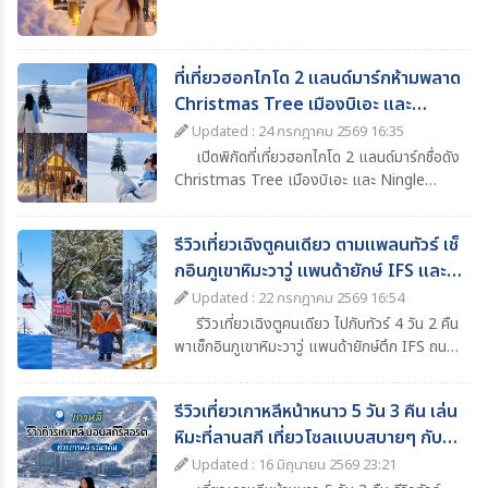
ก่อนเดินทาง
ที่เที่ยวฮอกไกโด 2 แลนด์มาร์กห้ามพลาด
Christmas Tree เมืองบิเอะ และ
Ningle Terrace เมืองฟุราโนะ
Updated : 24 กรกฎาคม 2569 16:35
เปิดพิกัดที่เที่ยวฮอกไกโด 2 แลนด์มาร์กชื่อดัง
Christmas Tree เมืองบิเอะ และ Ningle
Terrace เมืองฟุราโนะ ที่สายถ่ายรูปไม่ควรพลาด
รีวิวเที่ยวเฉิงตูคนเดียว ตามแพลนทัวร์ เช็
กอินภูเขาหิมะวาวู่ แพนด้ายักษ์ IFS และ
แลนด์มาร์กห้ามพลาด
Updated : 22 กรกฎาคม 2569 16:54
รีวิวเที่ยวเฉิงตูคนเดียว ไปกับทัวร์ 4 วัน 2 คืน
พาเช็กอินภูเขาหิมะวาวู่ แพนด้ายักษ์ตึก IFS ถนน
คนเดินไท่กู๋หลี่ น้ำพุไม้ไผ่ SKP พร้อมแนะนำที่
เที่ยว ที่พัก อาหาร และไฮไลต์ห้ามพลาดในเฉิงตู
รีวิวเที่ยวเกาหลีหน้าหนาว 5 วัน 3 คืน เล่น
หิมะที่ลานสกี เที่ยวโซลแบบสบายๆ กับ
ทัวร์
Updated : 16 มิถุนายน 2569 23:21