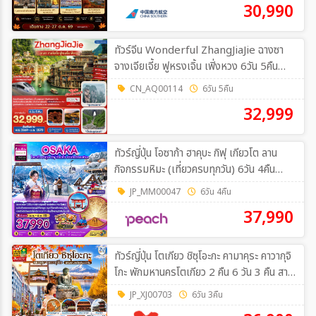
30,990
ทัวร์จีน Wonderful ZhangJiaJie ฉางซา
จางเจียเจี้ย ฟูหรงเจิ้น เฟิ่งหวง 6วัน 5คืน
(A6)
CN_AQ00114
6วัน 5คืน
32,999
ทัวร์ญี่ปุ่น โอซาก้า ฮาคุบะ กิฟุ เกียวโต ลาน
กิจกรรมหิมะ (เที่ยวครบทุกวัน) 6วัน 4คืน
(MM)
JP_MM00047
6วัน 4คืน
37,990
ทัวร์ญี่ปุ่น โตเกียว ชิซุโอะกะ คามาคุระ คาวากุจิ
โกะ พักมหานครโตเกียว 2 คืน 6 วัน 3 คืน สาย
การบิน ไทยแอร์เอเชีย เอ็กซ์ 6วัน 3คืน (XJ)
JP_XJ00703
6วัน 3คืน