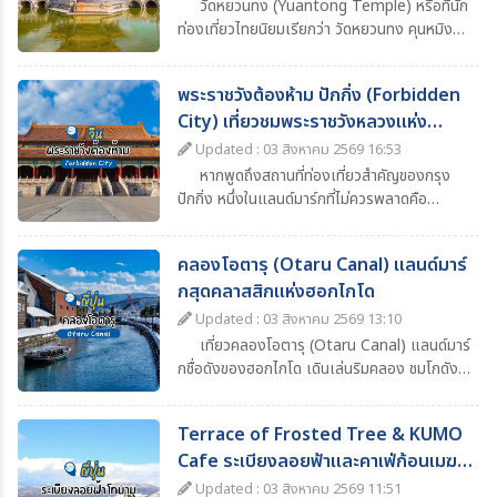
วัดหยวนทง (Yuantong Temple) หรือที่นัก
ท่องเที่ยวไทยนิยมเรียกว่า วัดหยวนทง คุนหมิง
เป็นหนึ่งในวัดพุทธเก่าแก่และมีชื่อเสียงที่สุดของ
เมืองคุนหมิง มณฑลยูนนาน ประเทศจีน ด้วย
พระราชวังต้องห้าม ปักกิ่ง (Forbidden
ประวัติศาสตร์ยาวนานกว่า 1,200 ปี ผสมผสาน
City) เที่ยวชมพระราชวังหลวงแห่ง
ความงดงามของสถาปัตยกรรมจีนโบราณ ความ
ศรัทธาทางพุทธศาสนา และบรรยากาศอันร่มรื่น
ราชวงศ์จีน
Updated : 03 สิงหาคม 2569 16:53
จึงกลายเป็นหนึ่งในจุดหมายสำคัญของโปรแกรม
หากพูดถึงสถานที่ท่องเที่ยวสำคัญของกรุง
ทัวร์คุนหมิง–ยูนนาน ที่นักท่องเที่ยวไม่ควรพลาด
ปักกิ่ง หนึ่งในแลนด์มาร์กที่ไม่ควรพลาดคือ
“พระราชวังต้องห้าม” (Forbidden City) หรือ
พระราชวังกู้กง (Palace Museum) พระราชวัง
คลองโอตารุ (Otaru Canal) แลนด์มาร์
หลวงอันยิ่งใหญ่ที่ตั้งอยู่ใจกลางกรุงปักกิ่ง
กสุดคลาสสิกแห่งฮอกไกโด
ประเทศจีน และเป็นหนึ่งในสัญลักษณ์สำคัญของ
ประวัติศาสตร์จีน
Updated : 03 สิงหาคม 2569 13:10
เที่ยวคลองโอตารุ (Otaru Canal) แลนด์มาร์
กชื่อดังของฮอกไกโด เดินเล่นริมคลอง ชมโกดัง
อิฐโบราณ โคมไฟแก๊สสุดคลาสสิก ล่องเรือชมวิว
และสัมผัสบรรยากาศสุดโรแมนติก
Terrace of Frosted Tree & KUMO
Cafe ระเบียงลอยฟ้าและคาเฟ่ก้อนเมฆ
ฮอกไกโด
Updated : 03 สิงหาคม 2569 11:51