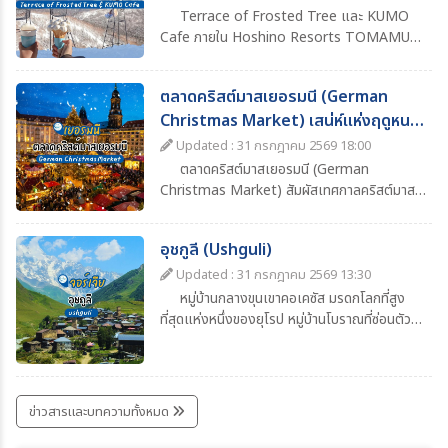
Terrace of Frosted Tree และ KUMO
Cafe ภายใน Hoshino Resorts TOMAMU
จุดชมวิวฤดูหนาวสุดอลังการของฮอกไกโด ชม
ต้นไม้ที่ปกคลุมด้วยแม่คะนิ้ง นั่งกระเช้าขึ้นยอดเขา
ตลาดคริสต์มาสเยอรมนี (German
และจิบเครื่องดื่มอุ่นๆ พร้อมวิวหิมะสีขาวสุดโรแมน
Christmas Market) เสน่ห์แห่งฤดูหนาว
ติก
ที่ต้องไปสัมผัสสักครั้ง
Updated : 31 กรกฎาคม 2569 18:00
ตลาดคริสต์มาสเยอรมนี (German
Christmas Market) สัมผัสเทศกาลคริสต์มาส
สุดคลาสสิก ชมแสงไฟ ต้นคริสต์มาส ซุ้มอาหาร
เครื่องดื่ม Glühwein และบรรยากาศฤดูหนาวสุด
อุชกูลี (Ushguli)
โรแมนติก พร้อมข้อมูลการเดินทาง ช่วงเวลาที่
เหมาะแก่การเที่ยว และไฮไลต์ที่ไม่ควรพลาด
Updated : 31 กรกฎาคม 2569 13:30
หมู่บ้านกลางขุนเขาคอเคซัส มรดกโลกที่สูง
ที่สุดแห่งหนึ่งของยุโรป หมู่บ้านโบราณที่ซ่อนตัว
อยู่ท่ามกลางเทือกเขาคอเคซัสอันยิ่งใหญ่ ในแคว้น
สวาเนติ (Svaneti) ทางตะวันตกเฉียงเหนือของ
ประเทศจอร์เจีย ถือเป็นหนึ่งในชุมชนที่มีผู้อยู่อาศัย
ถาวรบนพื้นที่สูงที่สุดแห่งหนึ่งของยุโรป โดยตั้ง
ข่าวสารและบทความทั้งหมด
อยู่ที่ระดับความสูงประมาณ 2,100 เมตรเหนือ
ระดับน้ำทะเล เสน่ห์ของอุชกูลีอยู่ที่บรรยากาศ