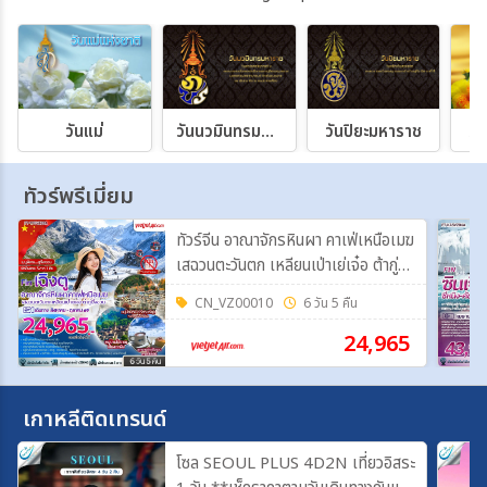
วันแม่
วันนวมินทรมหาราช
วันปิยะมหาราช
วั
ทัวร์พรีเมี่ยม
ทัวร์จีน อาณาจักรหินผา คาเฟ่เหนือเมฆ
เสฉวนตะวันตก เหลียนเป่าเย่เจ๋อ ต้ากู่ปิ่ง
ชวน 6 วัน 5 คืน FT-TFUVZ38A
CN_VZ00010
6 วัน 5 คืน
24,965
เกาหลีติดเทรนด์
โซล SEOUL PLUS 4D2N เที่ยวอิสระ