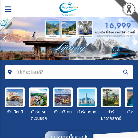
ไปเที่ยวไหนดี?
ค้นหาโปรแกรมทัวร์
คำค้นหา
ทัวร์อิตาลี
ทัวร์ยุโรป
ทัวร์สวีเดน
ทัวร์ฮ่องกง
ทัวร์
ทัวร์ลิ
ตะวันออก
มาดากัสการ์
โซน
ดูประเทศทั้งหมด