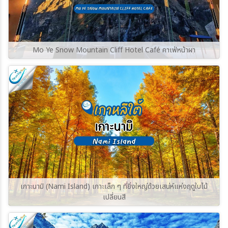
Mo Ye Snow Mountain Cliff Hotel Café คาเฟ่หน้าผา
เกาะนามิ (Nami Island) เกาะเล็ก ๆ ที่ยิ่งใหญ่ด้วยเสน่ห์แห่งฤดูใบไม้
เปลี่ยนสี