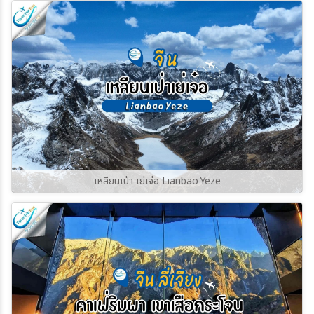
ราวกับย้อนเวลากลับไปในยุคกลาง บ้านเรือนหิน
เก่าแก่และหอคอยป้องกันตระกูลสวาน (Svan
Towers) ที่มีอายุนับร้อยปี ยังคงตั้งตระหง่านอยู่
ท่ามกลางฉากหลังของยอดเขาชคารา (Shkhara)
ซึ่งเป็นยอดเขาที่สูงที่สุดในจอร์เจีย
เหลียนเป่า เย่เจ๋อ Lianbao Yeze