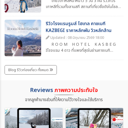
เที่ยวเกาหลีหน้าหนาว 5 วัน 3 คืน รีวิวทัวร์
เกาหลีที่รวมทั้งลานสกี สถานที่เที่ยวชื่อดังในโซล
แหล่งช้อปปิ้งยอดนิยม ร้านอาหารน่าแวะ พร้อม
วันเที่ยวอิสระเต็มวัน เหมาะสำหรับคนที่อยากเที่ยว
รีวิวโรงแรมรูมส์ โฮเทล คาซเบกี
เกาหลีแบบสบาย ๆ ครบทุกไฮไลท์
KAZBEGI ราคาหลักพัน วิวหลักล้าน
Updated : 08 มิถุนายน 2569 18:00
R O O M H O T E L K A S B E G
Iโรงแรม 4 ดาว ที่แพงที่สุดในย่านคาซเบกิ
จอร์เจียเป็นการเดินทางเที่ยวจอร์เจียครั้งแรกที่
ประทับใจมากๆ เพราะอะไรรู้ไหม ?เพราะวิวที่สวย
ว้าวเหมือนเที่ยวในทวีปยุโรป แต่ว่าราคาและค่า
Blog รีวิวท่องเที่ยว ทั้งหมด
ครองชีพที่เราจับต้องได้สิ่งอำนวยความสะดวก
ครบ ต้องบอกก่อนว่าถ้าวิวขนาดนี้ สิ่งอำนวยความ
สะดวกขนาดนี้ถ้า เป็นประเทศไทย ราคาเกินหมื่นไป
Reviews
ภาพความประทับใจ
เยอะแน่ๆ แล้วก็ไม่ได้หมายความว่าโรงแรมนี้ดี
ที่สุดนะ เพราะว่าถ้าใครลองหาข้อมูลโรงแรมย่าน
จากลูกค้าบางส่วนที่ให้ความไว้วางใจและใช้บริการ
Kasbegi ก็จะพบว่าที่นี่คือสวรรค์นักท่องเที่ยว
ของจริง !!