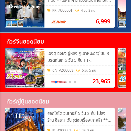
1 วัน **เช็คราคาตามวันเดินทางกับแอ
ดมินเท่านั้น**
KR_7C00001
4 วัน 2 คืน
6,999
ทัวร์จีนยอดนิยม
เฉิงตู ฉงชิ่ง อู่หลง ภูเขาหิมะวาวู่ ชม 3
มรดกโลก 6 วัน 5 คืน FT-
TFUVZ33A
CN_VZ00008
6 วัน 5 คืน
23,965
ทัวร์ญี่ปุ่นยอดนิยม
ฮอกไกโด วินเทอร์ 5 วัน 3 คืน ไม่ลง
ร้าน อิสระ1 วัน (ต่อเครื่องเกาหลี) **
เช็คราคาอัพเดตและที่นั่งว่างกับแอดมิน
JP_BX00001
5 วัน 3 คืน