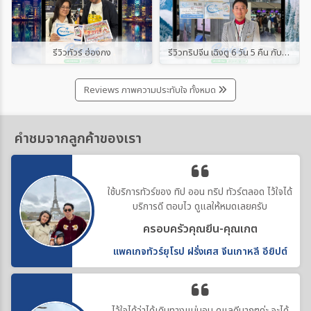
รีวิวทัวร์ ฮ่องกง
รีวิวทริปจีน เฉิงตู 6 วัน 5 คืน กับ “ทิป ออน ทริป ทัวร์”
Reviews ภาพความประทับใจ ทั้งหมด
คำชมจากลูกค้าของเรา
ใช้บริการทัวร์ของ ทิป ออน ทริป ทัวร์ตลอด ไว้ใจได้
บริการดี ตอบไว ดูแลให้หมดเลยครับ
ครอบครัวคุณยีน-คุณเกต
แพคเกจทัวร์ยุโรป ฝรั่งเศส จีนเกาหลี อียิปต์
ไว้ใจได้ว่าได้เดินทางแน่นอน ดูแลดีมากๆค่ะ จะได้