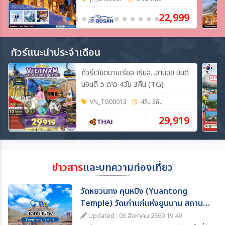
**
22,999
ทัวร์แนะนำประจำเดือน
ทัวร์เวียดนามเรียล เรียล...ฮานอย บินดี
นอนดี 5 ดาว 4วัน 3คืน (TG)
VN_TG00013
4วัน 3คืน
29,919
ข่าวสาร
และบทความท่องเที่ยว
วัดหยวนทง คุนหมิง (Yuantong
Temple) วัดเก่าแก่แห่งยูนนาน สถานที่
ท่องเที่ยวห้ามพลาด
Updated : 03 สิงหาคม 2569 19:49