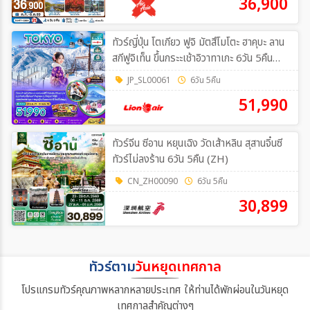
36,900
ทัวร์ญี่ปุ่น โตเกียว ฟูจิ มัตสึโมโตะ ฮาคุบะ ลาน
สกีฟูจิเท็น ขึ้นกระะเช้าอิวาทาเกะ 6วัน 5คืน
(SL)
JP_SL00061
6วัน 5คืน
51,990
ทัวร์จีน ซีอาน หยุนเฉิง วัดเส้าหลิน สุสานจิ๋นซี
ทัวร์ไม่ลงร้าน 6วัน 5คืน (ZH)
CN_ZH00090
6วัน 5คืน
30,899
ทัวร์ตาม
วันหยุดเทศกาล
โปรแกรมทัวร์คุณภาพหลากหลายประเทศ ให้ท่านได้พักผ่อนในวันหยุด
เทศกาลสำคัญต่างๆ