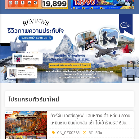
เฉพาะเทศกาล
ระหว่าง
ค้นหา
โปรแกรมทัวร์มาใหม่
ทัวร์จีน เอกซ์คลูซีฟ...เสิ่นหยาง ต้าเหลียน กวาน
เหมินซาน บินบ่ายกลับ เช้า ไม่เข้าร้านรัฐ 6วัน
5คืน (CZ)
CN_CZ00285
6วัน 5คืน