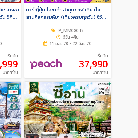
Jie ฉางซา
ทัวร์ญี่ปุ่น โอซาก้า ฮาคุบะ กิฟุ เกียวโต
6วัน 5คืน
ลานกิจกรรมหิมะ (เที่ยวครบทุกวัน) 6วัน
4คืน (MM)
JP_MM00047
6วัน 4คืน
70
11 ม.ค. 70 - 22 มี.ค. 70
เริ่มต้น
เริ่มต้น
,999
37,990
บาท/ท่าน
บาท/ท่าน