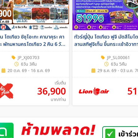
ปุ่น โตเกียว ชิซุโอะกะ คามาคุระ คา
ทัวร์ญี่ปุ่น โตเกียว ฟูจิ มัตสึโมโ
กะ พักมหานครโตเกียว 2 คืน 6 วัน
ลานสกีฟูจิเท็น ขึ้นกระะเช้าอิวาทาเกะ
ายการบิน ไทยแอร์เอเชีย เอ็กซ์
5คืน (SL)
JP_XJ00703
JP_SL00061
ืน (XJ)
6วัน 3คืน
6วัน 5คืน
20 ต.ค. 69 - 16 ธ.ค. 69
29 ธ.ค. 69 - 03 ม.ค. 7
เริ่มต้น
36,900
51
บาท/ท่าน