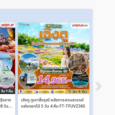
รุ้งจาง
เฉิงตู ภูเขาสี่ดรุณี อลังการสวนสวรรค์
ฮาร์บิ้น เมือ
 8 วัน 7
แห่งดอกไม้ 5 วัน 4 คืน FT-TFUVZ36S
เทศกาลแกะสล
วัน 4 คืน 