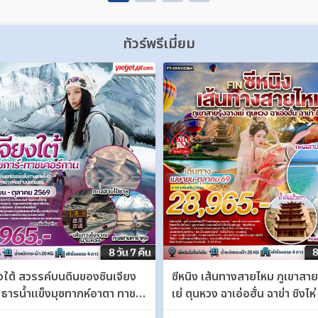
ทัวร์พรีเมี่ยม
ยงใต้ สวรรค์บนดินของซินเจียง
ซีหนิง เส้นทางสายไหม ภูเขาสาย
์ ธารน้ำแข็งมุซทากห์อาตา ทาชเค
เย่ ตุนหวง ฉาเอ่อฮั่น ฉาข่า ชิงไห่
ซีหนิง ชิงไห่ 8 วัน 7 คืน FT-
คืน FT-XNNVZ08A