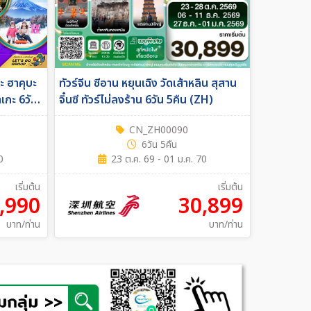
ตะ ฮาคุบะ
ทัวร์จีน ซีอาน หยุนเฉิง วัดเส้าหลิน สุสาน
 6วัน
จิ๋นซี ทัวร์ไม่ลงร้าน 6วัน 5คืน (ZH)
CN_ZH00090
6วัน 5คืน
0
23 ต.ค. 69 - 01 ม.ค. 70
เริ่มต้น
เริ่มต้น
,990
30,899
บาท/ท่าน
บาท/ท่าน