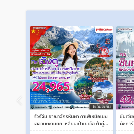
ทัวร์จีน อาณาจักรหินผา คาเฟ่เหนือเมฆ
ซินเจี
เสฉวนตะวันตก เหลียนเป่าเย่เจ๋อ ต้ากู่
คัชการ
ปิ่งชวน 6 วัน 5 คืน FT-TFUVZ38A
อร์กาน 