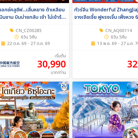
 เอกซ์คลูซีฟ...เสิ่นหยาง ต้าเหลียน
ทัวร์จีน Wonderful ZhangJia
ินซาน บินบ่ายกลับ เช้า ไม่เข้าร้าน
จางเจียเจี้ย ฟูหรงเจิ้น เฟิ่งหวง 
น 5คืน (CZ)
(A6)
CN_CZ00285
CN_AQ00114
6วัน 5คืน
6วัน 5คืน
22 ต.ค. 69 - 27 ต.ค. 69
13 พ.ย. 69 - 27 ม.ค. 
เริ่มต้น
30,990
32
บาท/ท่าน