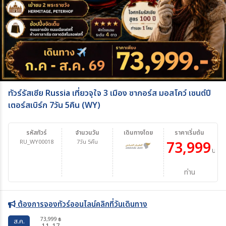
ทัวร์รัสเซีย Russia เที่ยวจุใจ 3 เมือง ซากอร์ส มอสโคว์ เซนต์ปี
เตอร์สเบิร์ก 7วัน 5คืน (WY)
รหัสทัวร์
จำนวนวัน
เดินทางโดย
ราคาเริ่มต้น
RU_WY00018
7วัน 5คืน
73,999
บาท/
ท่าน
ต้องการจองทัวร์ออนไลน์คลิกที่วันเดินทาง
73,999
฿
ส.ค.