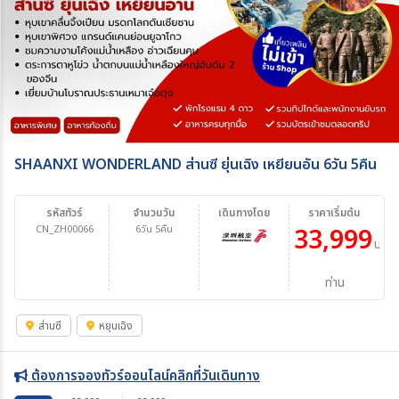
SHAANXI WONDERLAND ส่านซี ยุ่นเฉิง เหยียนอัน 6วัน 5คืน
รหัสทัวร์
จำนวนวัน
เดินทางโดย
ราคาเริ่มต้น
CN_ZH00066
6วัน 5คืน
33,999
บาท/
ท่าน
ส่านซี
หยุนเฉิง
ต้องการจองทัวร์ออนไลน์คลิกที่วันเดินทาง