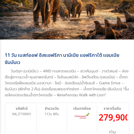
11 วัน เบสท์ออฟ อีสแอฟริกา นามิเบีย แอฟริกาใต้ แซมเบีย
ซิมบับเว
วินด์ฮุก (นามิเบีย ) – 4WD ทะเลทรายนามิบ – สวาคัมมุนด์ - วาลวิสเบย์ – ล่อง
เรือสู่เกาะแมวน้ำ หุบเขาพระจันทร์ – โจฮันเนสเบิร์ก - ลิฟวิ่งสโตน (แซมเบีย) – น้ำตก
วิคตอเรียฝั่งแซมเบีย บอสวานา - โชเบ้ - ล่องเรือแม่น้ำซิมเบซี – Game Drive –
ซิมบับเว (พักค้าง 2 คืน) ล่องเรือชมพระอาทิตย์ตก – น้ำตกวิคตอเรีย (ซิมบับเว) “ขึ้น
เฮลิคอปเตอร์ชมน้ำตกวิคตอเรีย – พิเศษกิจกรรม Walk with Lion”
รหัสทัวร์
จำนวนวัน
เดินทางโดย
ราคาเริ่มต้น
NA_ET00001
11วัน 8คืน
279,900
บ
ท่าน