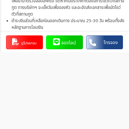
เพื่อนำมาตรวจสอบอีกครั้ง แต่หากไปประเทศที่ต้องมีการโชว์ตัวที่สถาน
ทูต ทางบริษัทฯ จะเช็ควันเพื่อจองคิว และจะจัดส่งเอกสารเพื่อนัดโชว์
ตัวที่สถานทูต
ชำระเงินส่วนที่เหลือก่อนออกเดินทาง ประมาณ 25-30 วัน พร้อมทั้งส่ง
หลักฐานการโอนเงิน
ก่อนออกเดินทาง 5-7 วัน ทางบริษัทฯจะจัดส่งใบนัดหมายการเดินทาง
ให้กับลูกค้า เพื่อแจ้งถึงชื่อไกด์ / เจ้าหน้าที่ส่งกรุ๊ป / เวลา และสถานที่ที่
โทรจอง
จองไลน์
ดูโปรแกรม
นัดพบ รวมถึงรายละเอียดข้อมูลที่สำคัญสำหรับเตรียมตัวในการเดิน
ทาง
การชำระเงิน
ท่านสามารถรับชำระเงินด้วยวิธี ดังต่อไปนี้
1. โอนผ่านบัญชีธนาคาร