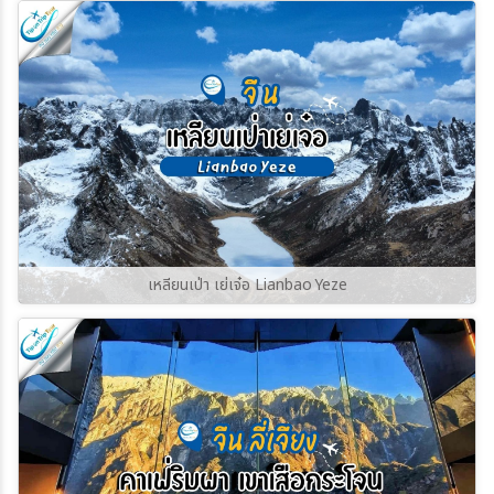
ราวกับย้อนเวลากลับไปในยุคกลาง บ้านเรือนหิน
เก่าแก่และหอคอยป้องกันตระกูลสวาน (Svan
Towers) ที่มีอายุนับร้อยปี ยังคงตั้งตระหง่านอยู่
ท่ามกลางฉากหลังของยอดเขาชคารา (Shkhara)
ซึ่งเป็นยอดเขาที่สูงที่สุดในจอร์เจีย
เหลียนเป่า เย่เจ๋อ Lianbao Yeze