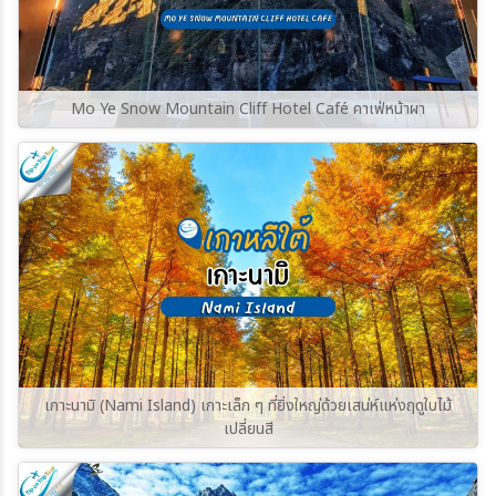
Mo Ye Snow Mountain Cliff Hotel Café คาเฟ่หน้าผา
เกาะนามิ (Nami Island) เกาะเล็ก ๆ ที่ยิ่งใหญ่ด้วยเสน่ห์แห่งฤดูใบไม้
เปลี่ยนสี