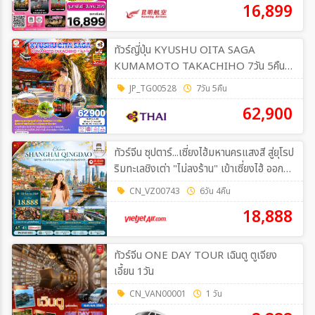
16,899
ทัวร์ญี่ปุ่น KYUSHU OITA SAGA
KUMAMOTO TAKACHIHO 7วัน 5คืน
[TG]
JP_TG00528
7วัน 5คืน
62,900
ทัวร์จีน ซุปตาร์...เซี่ยงไฮ้มหานครแสงสี สู่ยุโรป
ริมทะเลชิงเต่า "ไม่ลงร้าน" เข้าเซี่ยงไฮ้ ออกชิง
เต่า 6วัน 4คืน (VZ)
CN_VZ00743
6วัน 4คืน
18,888
ทัวร์จีน ONE DAY TOUR เฉินตู ตูเจียง
เอี้ยน 1วัน
CN_VAN00001
1 วัน