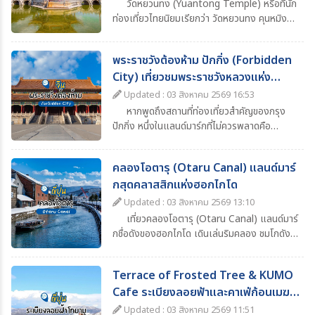
วัดหยวนทง (Yuantong Temple) หรือที่นัก
ท่องเที่ยวไทยนิยมเรียกว่า วัดหยวนทง คุนหมิง
เป็นหนึ่งในวัดพุทธเก่าแก่และมีชื่อเสียงที่สุดของ
เมืองคุนหมิง มณฑลยูนนาน ประเทศจีน ด้วย
พระราชวังต้องห้าม ปักกิ่ง (Forbidden
ประวัติศาสตร์ยาวนานกว่า 1,200 ปี ผสมผสาน
City) เที่ยวชมพระราชวังหลวงแห่ง
ความงดงามของสถาปัตยกรรมจีนโบราณ ความ
ศรัทธาทางพุทธศาสนา และบรรยากาศอันร่มรื่น
ราชวงศ์จีน
Updated : 03 สิงหาคม 2569 16:53
จึงกลายเป็นหนึ่งในจุดหมายสำคัญของโปรแกรม
หากพูดถึงสถานที่ท่องเที่ยวสำคัญของกรุง
ทัวร์คุนหมิง–ยูนนาน ที่นักท่องเที่ยวไม่ควรพลาด
ปักกิ่ง หนึ่งในแลนด์มาร์กที่ไม่ควรพลาดคือ
“พระราชวังต้องห้าม” (Forbidden City) หรือ
พระราชวังกู้กง (Palace Museum) พระราชวัง
คลองโอตารุ (Otaru Canal) แลนด์มาร์
หลวงอันยิ่งใหญ่ที่ตั้งอยู่ใจกลางกรุงปักกิ่ง
กสุดคลาสสิกแห่งฮอกไกโด
ประเทศจีน และเป็นหนึ่งในสัญลักษณ์สำคัญของ
ประวัติศาสตร์จีน
Updated : 03 สิงหาคม 2569 13:10
เที่ยวคลองโอตารุ (Otaru Canal) แลนด์มาร์
กชื่อดังของฮอกไกโด เดินเล่นริมคลอง ชมโกดัง
อิฐโบราณ โคมไฟแก๊สสุดคลาสสิก ล่องเรือชมวิว
และสัมผัสบรรยากาศสุดโรแมนติก
Terrace of Frosted Tree & KUMO
Cafe ระเบียงลอยฟ้าและคาเฟ่ก้อนเมฆ
ฮอกไกโด
Updated : 03 สิงหาคม 2569 11:51