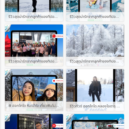
รีวิวสุดน่ารักจากลูกค้าของทิปออนทริปทัวร์ เส้นทาง ญี่ปุ่น ฮอกไกโด วินเทอร์ 6D4N
รีวิวสุดน่ารักจากลูกค้าของทิปออนทริปทัวร์ เส้นทางฮาร์บิ้น
รีวิวสุดน่ารักจากลูกค้าของทิปออนทริปทัวร์ พร้อมแนบคลิป เส้นทางชิงเต่า
รีวิวสุดน่ารักจากลูกค้าของทิปออนทริปทัวร์ พร้อมแนบคลิป
❄️ ฮอกไกโด หิมะฉ่ำใจ เที่ยวฟินไม่จกตา ⛄ ขอบคุณผู้โดยสารน่ารักทุกท่านที่ไว้ใจเดินทางกับ Tip on Trip Tour นะคะ บินจริง รีวิวจริง ไม่ปิดคอมเมนต์ ไม่ลบโพสต์ ✈️ ใครเคยไปกับเรา มาแชร์โมเมนต์ความฟินกันได้น้า~ #รีวิวทิปออนทริปทัวร์
รีวิวทัวร์ ฮอกไกโด คลองโอตารุ อาซาฮิกาว่า 6 วัน 4 คืน