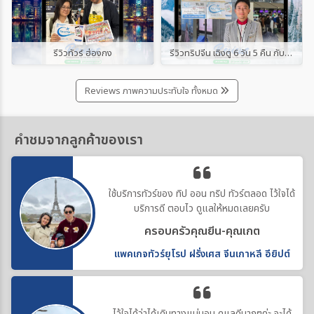
รีวิวทัวร์ ฮ่องกง
รีวิวทริปจีน เฉิงตู 6 วัน 5 คืน กับ “ทิป ออน ทริป ทัวร์”
Reviews ภาพความประทับใจ ทั้งหมด
คำชมจากลูกค้าของเรา
ใช้บริการทัวร์ของ ทิป ออน ทริป ทัวร์ตลอด ไว้ใจได้
บริการดี ตอบไว ดูแลให้หมดเลยครับ
ครอบครัวคุณยีน-คุณเกต
แพคเกจทัวร์ยุโรป ฝรั่งเศส จีนเกาหลี อียิปต์
ไว้ใจได้ว่าได้เดินทางแน่นอน ดูแลดีมากๆค่ะ จะได้