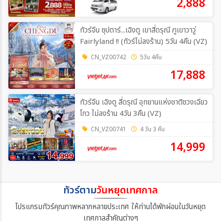
2,888
ทัวร์จีน ซุปตาร์...เฉิงตู เขาสี่ดรุณี ภูเขาวาวู่
Fairlyland !! (ทัวร์ไม่ลงร้าน) 5วัน 4คืน (VZ)
CN_VZ00742
5วัน 4คืน
17,888
ทัวร์จีน เฉิงตู สี่ดรุณี อุทยานแห่งชาติซวงเฉียว
โกว ไม่ลงร้าน 4วัน 3คืน (VZ)
CN_VZ00741
4 วัน 3 คืน
14,999
ทัวร์ตาม
วันหยุดเทศกาล
โปรแกรมทัวร์คุณภาพหลากหลายประเทศ ให้ท่านได้พักผ่อนในวันหยุด
เทศกาลสำคัญต่างๆ