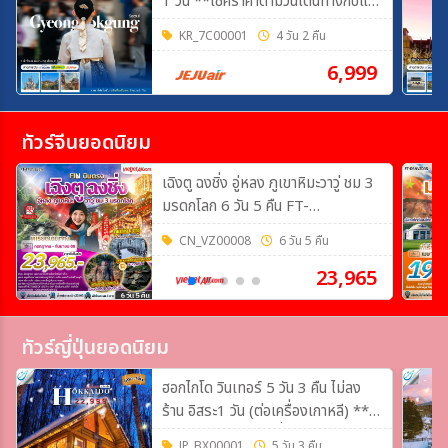
1 วัน **เช็คราคาตามวันเดินทางกับแอ
ดมินเท่านั้น**
KR_7C00001
4 วัน 2 คืน
6,999
ทัวร์จีนยอดนิยม
เฉิงตู ฉงชิ่ง อู่หลง ภูเขาหิมะวาวู่ ชม 3
มรดกโลก 6 วัน 5 คืน FT-
TFUVZ33A
CN_VZ00008
6 วัน 5 คืน
23,965
ทัวร์ญี่ปุ่นยอดนิยม
ฮอกไกโด วินเทอร์ 5 วัน 3 คืน ไม่ลง
ร้าน อิสระ1 วัน (ต่อเครื่องเกาหลี) **
เช็คราคาอัพเดตและที่นั่งว่างกับแอดมิน
JP_BX00001
5 วัน 3 คืน