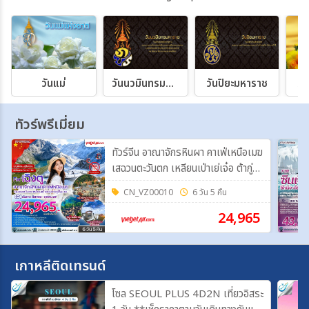
วันแม่
วันนวมินทรมหาราช
วันปิยะมหาราช
วั
ทัวร์พรีเมี่ยม
ทัวร์จีน อาณาจักรหินผา คาเฟ่เหนือเมฆ
เสฉวนตะวันตก เหลียนเป่าเย่เจ๋อ ต้ากู่ปิ่ง
ชวน 6 วัน 5 คืน FT-TFUVZ38A
CN_VZ00010
6 วัน 5 คืน
24,965
เกาหลีติดเทรนด์
โซล SEOUL PLUS 4D2N เที่ยวอิสระ