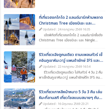
ก่อนเดินทาง
ที่เที่ยวฮอกไกโด 2 แลนด์มาร์กห้ามพลาด
Christmas Tree เมืองบิเอะ และ
Ningle Terrace เมืองฟุราโนะ
Updated : 24 กรกฎาคม 2569 16:35
เปิดพิกัดที่เที่ยวฮอกไกโด 2 แลนด์มาร์กชื่อดัง
Christmas Tree เมืองบิเอะ และ Ningle
Terrace เมืองฟุราโนะ ที่สายถ่ายรูปไม่ควรพลาด
รีวิวเที่ยวเฉิงตูคนเดียว ตามแพลนทัวร์ เช็
กอินภูเขาหิมะวาวู่ แพนด้ายักษ์ IFS และ
แลนด์มาร์กห้ามพลาด
Updated : 22 กรกฎาคม 2569 16:54
รีวิวเที่ยวเฉิงตูคนเดียว ไปกับทัวร์ 4 วัน 2 คืน
พาเช็กอินภูเขาหิมะวาวู่ แพนด้ายักษ์ตึก IFS ถนน
คนเดินไท่กู๋หลี่ น้ำพุไม้ไผ่ SKP พร้อมแนะนำที่
เที่ยว ที่พัก อาหาร และไฮไลต์ห้ามพลาดในเฉิงตู
รีวิวเที่ยวเกาหลีหน้าหนาว 5 วัน 3 คืน เล่น
หิมะที่ลานสกี เที่ยวโซลแบบสบายๆ กับ
ทัวร์
Updated : 16 มิถุนายน 2569 23:21