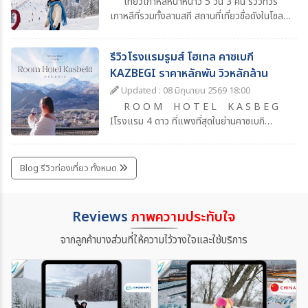
เที่ยวเกาหลีหน้าหนาว 5 วัน 3 คืน รีวิวทัวร์
เกาหลีที่รวมทั้งลานสกี สถานที่เที่ยวชื่อดังในโซล
แหล่งช้อปปิ้งยอดนิยม ร้านอาหารน่าแวะ พร้อม
วันเที่ยวอิสระเต็มวัน เหมาะสำหรับคนที่อยากเที่ยว
รีวิวโรงแรมรูมส์ โฮเทล คาซเบกี
เกาหลีแบบสบาย ๆ ครบทุกไฮไลท์
KAZBEGI ราคาหลักพัน วิวหลักล้าน
Updated : 08 มิถุนายน 2569 18:00
R O O M H O T E L K A S B E G
Iโรงแรม 4 ดาว ที่แพงที่สุดในย่านคาซเบกิ
จอร์เจียเป็นการเดินทางเที่ยวจอร์เจียครั้งแรกที่
ประทับใจมากๆ เพราะอะไรรู้ไหม ?เพราะวิวที่สวย
ว้าวเหมือนเที่ยวในทวีปยุโรป แต่ว่าราคาและค่า
Blog รีวิวท่องเที่ยว ทั้งหมด
ครองชีพที่เราจับต้องได้สิ่งอำนวยความสะดวก
ครบ ต้องบอกก่อนว่าถ้าวิวขนาดนี้ สิ่งอำนวยความ
สะดวกขนาดนี้ถ้า เป็นประเทศไทย ราคาเกินหมื่นไป
Reviews
ภาพความประทับใจ
เยอะแน่ๆ แล้วก็ไม่ได้หมายความว่าโรงแรมนี้ดี
ที่สุดนะ เพราะว่าถ้าใครลองหาข้อมูลโรงแรมย่าน
จากลูกค้าบางส่วนที่ให้ความไว้วางใจและใช้บริการ
Kasbegi ก็จะพบว่าที่นี่คือสวรรค์นักท่องเที่ยว
ของจริง !!