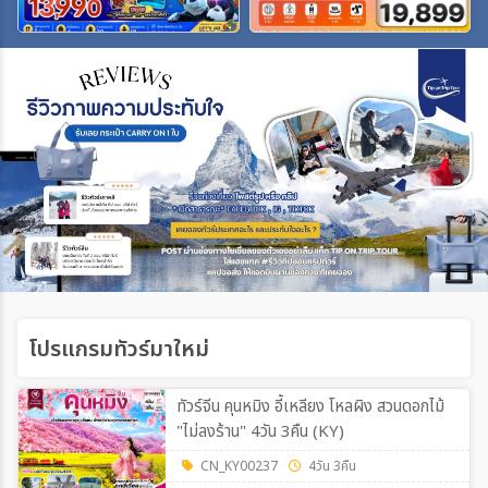
เฉพาะเทศกาล
ระหว่าง
ค้นหา
โปรแกรมทัวร์มาใหม่
ทัวร์จีน คุนหมิง อี้เหลียง โหลผิง สวนดอกไม้
"ไม่ลงร้าน" 4วัน 3คืน (KY)
CN_KY00237
4วัน 3คืน