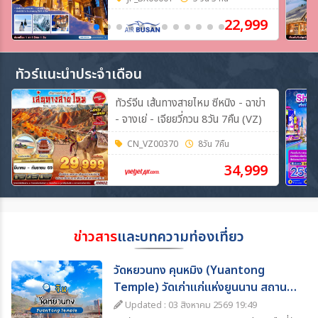
**
22,999
ทัวร์แนะนำประจำเดือน
ทัวร์จีน เส้นทางสายไหม ซีหนิง - ฉาข่า
- จางเย่ - เจียยวี่กวน 8วัน 7คืน (VZ)
CN_VZ00370
8วัน 7คืน
34,999
ข่าวสาร
และบทความท่องเที่ยว
วัดหยวนทง คุนหมิง (Yuantong
Temple) วัดเก่าแก่แห่งยูนนาน สถานที่
ท่องเที่ยวห้ามพลาด
Updated : 03 สิงหาคม 2569 19:49