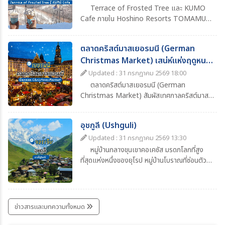
Terrace of Frosted Tree และ KUMO
Cafe ภายใน Hoshino Resorts TOMAMU
จุดชมวิวฤดูหนาวสุดอลังการของฮอกไกโด ชม
ต้นไม้ที่ปกคลุมด้วยแม่คะนิ้ง นั่งกระเช้าขึ้นยอดเขา
ตลาดคริสต์มาสเยอรมนี (German
และจิบเครื่องดื่มอุ่นๆ พร้อมวิวหิมะสีขาวสุดโรแมน
Christmas Market) เสน่ห์แห่งฤดูหนาว
ติก
ที่ต้องไปสัมผัสสักครั้ง
Updated : 31 กรกฎาคม 2569 18:00
ตลาดคริสต์มาสเยอรมนี (German
Christmas Market) สัมผัสเทศกาลคริสต์มาส
สุดคลาสสิก ชมแสงไฟ ต้นคริสต์มาส ซุ้มอาหาร
เครื่องดื่ม Glühwein และบรรยากาศฤดูหนาวสุด
อุชกูลี (Ushguli)
โรแมนติก พร้อมข้อมูลการเดินทาง ช่วงเวลาที่
เหมาะแก่การเที่ยว และไฮไลต์ที่ไม่ควรพลาด
Updated : 31 กรกฎาคม 2569 13:30
หมู่บ้านกลางขุนเขาคอเคซัส มรดกโลกที่สูง
ที่สุดแห่งหนึ่งของยุโรป หมู่บ้านโบราณที่ซ่อนตัว
อยู่ท่ามกลางเทือกเขาคอเคซัสอันยิ่งใหญ่ ในแคว้น
สวาเนติ (Svaneti) ทางตะวันตกเฉียงเหนือของ
ประเทศจอร์เจีย ถือเป็นหนึ่งในชุมชนที่มีผู้อยู่อาศัย
ถาวรบนพื้นที่สูงที่สุดแห่งหนึ่งของยุโรป โดยตั้ง
ข่าวสารและบทความทั้งหมด
อยู่ที่ระดับความสูงประมาณ 2,100 เมตรเหนือ
ระดับน้ำทะเล เสน่ห์ของอุชกูลีอยู่ที่บรรยากาศ