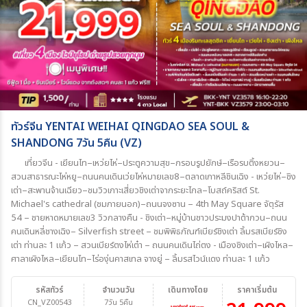
ทัวร์จีน YENTAI WEIHAI QINGDAO SEA SOUL &
SHANDONG 7วัน 5คืน (VZ)
เที่ยวจีน - เยียนไท–เหว่ยไห่–ประตูความสุข–กรอบรูปยักษ์–เรือรบติ้งหยวน–
สวนสาธารณะไห่หยู–ถนนคนเดินเว่ยไห่หมายเลข8–ตลาดเกาหลีชินเฉิง - เหว่ยไห่–ชิง
เต่า–สะพานจ้านเฉียว–ชมวิวเกาะเสี่ยวชิงเต่าจากระยะไกล–โบสถ์คริสต์ St.
Michael's cathedral (ชมภายนอก)–ถนนจงซาน – 4th May Square จัตุรัส
54 – ชายหาดหมายเลข3 วิวกลางคืน - ชิงเต่า–หมู่บ้านชาวประมงปาต้ากวน–ถนน
คนเดินหลี่ชางเฉิง– Silverfish street – ชมพิพิธภัณฑ์เบียร์ชิงเต่า ลิ้มรสเบียร์ชิง
เต่า ท่านละ 1 แก้ว – สวนเบียร์ตงไห่เต๋า – ถนนคนเดินไถ่ตง - เมืองชิงเต่า–เผิงไหล–
ศาลาเผิงไหล–เยียนไท–ไร่องุ่นคาสเทล จางยู่ – ลิ้มรสไวน์แดง ท่านละ 1 แก้ว
รหัสทัวร์
จำนวนวัน
เดินทางโดย
ราคาเริ่มต้น
CN_VZ00543
7วัน 5คืน