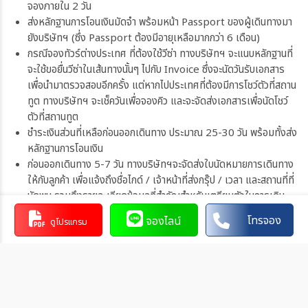
จองภายใน 2 วัน
ส่งหลักฐานการโอนเงินมัดจำ พร้อมหน้า Passport ของผู้เดินทางมา
ยังบริษัทฯ (ซึ่ง Passport ต้องมีอายุเหลือมากกว่า 6 เดือน)
กรณีจองทัวร์ต่างประเทศ ที่ต้องใช้วีซ่า ทางบริษัทฯ จะแนบหลักฐานที่
จะใช้ขอยื่นวีซ่าในเส้นทางนั้นๆ ไปกับ Invoice ซึ่งจะนัดวันรับเอกสาร
เพื่อนำมาตรวจสอบอีกครั้ง แต่หากไปประเทศที่ต้องมีการโชว์ตัวที่สถาน
ทูต ทางบริษัทฯ จะเช็ควันเพื่อจองคิว และจะจัดส่งเอกสารเพื่อนัดโชว์
ตัวที่สถานทูต
ชำระเงินส่วนที่เหลือก่อนออกเดินทาง ประมาณ 25-30 วัน พร้อมทั้งส่ง
หลักฐานการโอนเงิน
ก่อนออกเดินทาง 5-7 วัน ทางบริษัทฯจะจัดส่งใบนัดหมายการเดินทาง
ให้กับลูกค้า เพื่อแจ้งถึงชื่อไกด์ / เจ้าหน้าที่ส่งกรุ๊ป / เวลา และสถานที่ที่
นัดพบ รวมถึงรายละเอียดข้อมูลที่สำคัญสำหรับเตรียมตัวในการเดิน
ทาง
โทรจอง
จองไลน์
ดูโปรแกรม