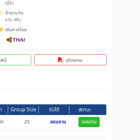
ญี่ปุ่น
จำนวนวัน
6วัน 4คืน
เดินทางโดย
ลน์
ดูโปรแกรม
ก
Group Size
รับได้
สถานะ
00
25
สอบถาม
จองด่วน