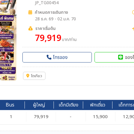
JP_TG00454
กำหนดการเดินทาง
28 ธ.ค. 69 - 02 ม.ค. 70
ราคาเริ่มต้น
79,919
บาท/ท่าน
โทรจอง
จองไ
โตเกียว
Bus
ผู้ใหญ่
เด็กมีเตียง
พักเดี่ยว
เด็กทาร
1
79,919
-
15,900
12,9