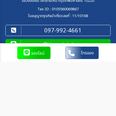
แขวงออเงิน เขตสายไหม กรุงเทพมหานคร 10220
Tax ID : 0105560069867
ใบอนุญาตธุรกิจนำเที่ยวเลขที่ : 11/10168
097-992-4661
@tipontriptour
โทรจอง
จองไลน์
ติดต่อเรา
จันทร์-ศุกร์ : 09.00 - 18.00 น.
097-992-4661
062-871-9991
097-896-1999
tips.on.trips.tour@gmail.com