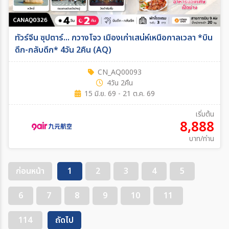
ทัวร์จีน ซุปตาร์... กวางโจว เมืองเก่าเสน่ห์เหนือกาลเวลา *บิน
ดึก-กลับดึก* 4วัน 2คืน (AQ)
CN_AQ00093
4วัน 2คืน
15 มิ.ย. 69 - 21 ต.ค. 69
เริ่มต้น
8,888
บาท/ท่าน
ก่อนหน้า
1
2
3
4
5
6
7
8
9
10
11
114
ถัดไป