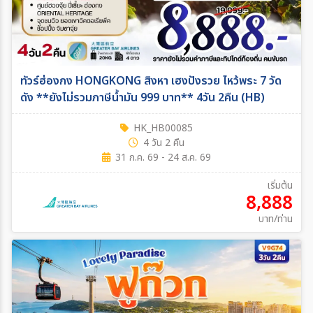
ทัวร์ฮ่องกง HONGKONG สิงหา เฮงปังรวย ไหว้พระ 7 วัด
ดัง **ยังไม่รวมภาษีน้ำมัน 999 บาท** 4วัน 2คืน (HB)
HK_HB00085
4 วัน 2 คืน
31 ก.ค. 69 - 24 ส.ค. 69
เริ่มต้น
8,888
บาท/ท่าน