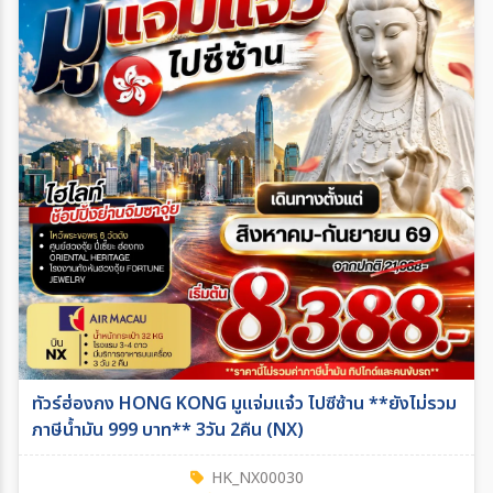
ทัวร์ฮ่องกง HONG KONG มูแจ่มแจ๋ว ไปซีซ้าน **ยังไม่รวม
ภาษีน้ำมัน 999 บาท** 3วัน 2คืน (NX)
HK_NX00030