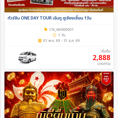
ทัวร์จีน ONE DAY TOUR เฉินตู ตูเจียงเอี้ยน 1วัน
CN_VAN00001
1 วัน
01 พ.ค. 69 - 31 ธ.ค. 69
เริ่มต้น
2,888
บาท/ท่าน