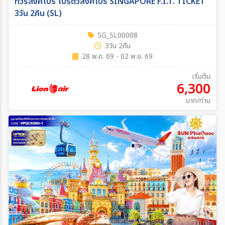
ทัวร์สิงคโปร์ โปรตั๋วสิงคโปร์ SINGAPORE F.I.T. TICKET
3วัน 2คืน (SL)
SG_SL00008
3วัน 2คืน
28 พ.ค. 69 - 02 พ.ย. 69
เริ่มต้น
6,300
บาท/ท่าน