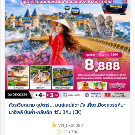
ทัวร์เวียดนาม ซุปตาร์… มนต์เสน่ห์ดานัง เที่ยวเมืองสวรรค์บา
นาฮิลล์ บินค่ำ-กลับดึก 4วัน 3คืน (EK)
VN_EK00083
4วัน 3คืน