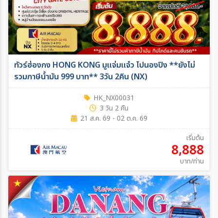
ทัวร์ฮ่องกง HONG KONG มูแจ่มแจ๋ว ไปนองปิง **ยังไม่
รวมภาษีน้ำมัน 999 บาท** 3วัน 2คืน (NX)
HK_NX00031
3 วัน 2 คืน
21 ส.ค. 69 - 02 ต.ค. 69
เริ่มต้น
8,888
บาท/ท่าน