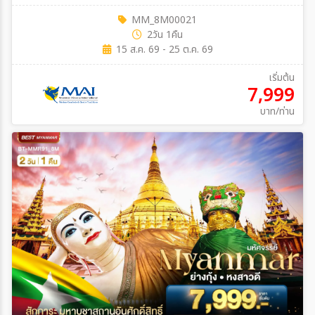
MM_8M00021
2วัน 1คืน
15 ส.ค. 69 - 25 ต.ค. 69
เริ่มต้น
7,999
บาท/ท่าน