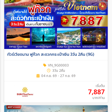
ทัวร์เวียดนาม ฟูก๊วก สะดวกกระเป๋าเงิน 3วัน 2คืน (9G)
VN_9G00003
3วัน 2คืน
04 ก.ย. 69 - 27 ก.ย. 69
เริ่มต้น
7,887
บาท/ท่าน