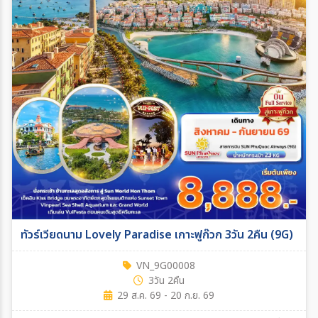
ทัวร์เวียดนาม Lovely Paradise เกาะฟูก๊วก 3วัน 2คืน (9G)
VN_9G00008
3วัน 2คืน
29 ส.ค. 69 - 20 ก.ย. 69