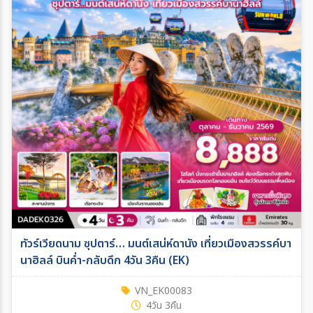
ทัวร์เวียดนาม ซุปตาร์… มนต์เสน่ห์ดานัง เที่ยวเมืองสวรรค์บา
นาฮิลล์ บินค่ำ-กลับดึก 4วัน 3คืน (EK)
VN_EK00083
4วัน 3คืน