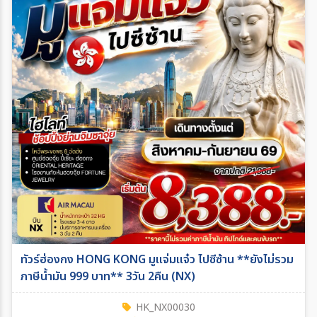
ทัวร์ฮ่องกง HONG KONG มูแจ่มแจ๋ว ไปซีซ้าน **ยังไม่รวม
ภาษีน้ำมัน 999 บาท** 3วัน 2คืน (NX)
HK_NX00030