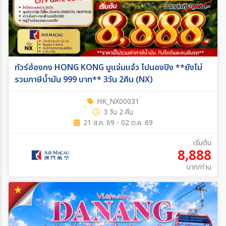
ทัวร์ฮ่องกง HONG KONG มูแจ่มแจ๋ว ไปนองปิง **ยังไม่
รวมภาษีน้ำมัน 999 บาท** 3วัน 2คืน (NX)
HK_NX00031
3 วัน 2 คืน
21 ส.ค. 69 - 02 ต.ค. 69
เริ่มต้น
8,888
บาท/ท่าน