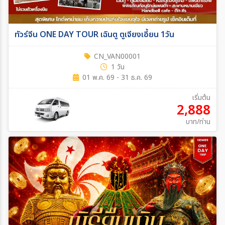
ทัวร์จีน ONE DAY TOUR เฉินตู ตูเจียงเอี้ยน 1วัน
CN_VAN00001
1 วัน
01 พ.ค. 69 - 31 ธ.ค. 69
เริ่มต้น
2,888
บาท/ท่าน