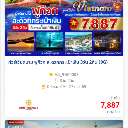
ทัวร์เวียดนาม ฟูก๊วก สะดวกกระเป๋าเงิน 3วัน 2คืน (9G)
VN_9G00003
3วัน 2คืน
04 ก.ย. 69 - 27 ก.ย. 69
เริ่มต้น
7,887
บาท/ท่าน