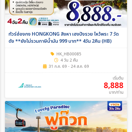
ทัวร์ฮ่องกง HONGKONG สิงหา เฮงปังรวย ไหว้พระ 7 วัด
ดัง **ยังไม่รวมภาษีน้ำมัน 999 บาท** 4วัน 2คืน (HB)
HK_HB00085
4 วัน 2 คืน
31 ก.ค. 69 - 24 ส.ค. 69
เริ่มต้น
8,888
บาท/ท่าน