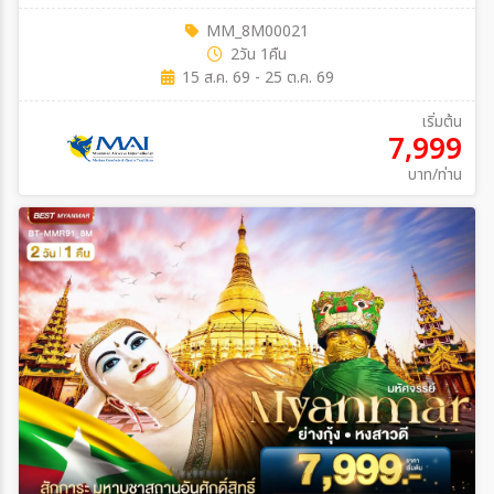
MM_8M00021
2วัน 1คืน
15 ส.ค. 69 - 25 ต.ค. 69
เริ่มต้น
7,999
บาท/ท่าน