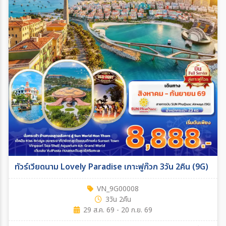
ทัวร์เวียดนาม Lovely Paradise เกาะฟูก๊วก 3วัน 2คืน (9G)
VN_9G00008
3วัน 2คืน
29 ส.ค. 69 - 20 ก.ย. 69