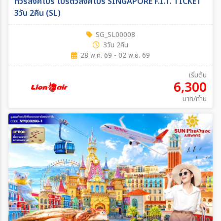
ทัวร์สิงคโปร์ โปรตั๋วสิงคโปร์ SINGAPORE F.I.T. TICKET
3วัน 2คืน (SL)
SG_SL00008
3วัน 2คืน
28 พ.ค. 69 - 02 พ.ย. 69
เริ่มต้น
6,300
บาท/ท่าน