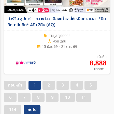
ทัวร์จีน ซุปตาร์... กวางโจว เมืองเก่าเสน่ห์เหนือกาลเวลา *บิน
ดึก-กลับดึก* 4วัน 2คืน (AQ)
CN_AQ00093
4วัน 2คืน
15 มิ.ย. 69 - 21 ต.ค. 69
เริ่มต้น
8,888
บาท/ท่าน
ก่อนหน้า
1
2
3
4
5
6
7
8
9
10
11
114
ถัดไป