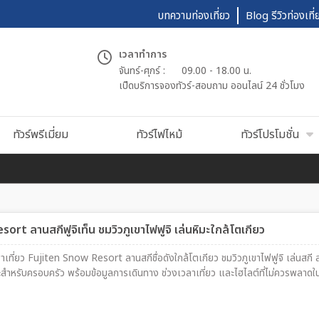
บทความท่องเที่ยว
Blog รีวิวท่องเที่
เวลาทำการ
จันทร์-ศุกร์ :
09.00 - 18.00 น.
เปืดบริการจองทัวร์-สอบถาม ออนไลน์ 24 ชั่วโมง
ทัวร์พรีเมี่ยม
ทัวร์ไฟไหม้
ทัวร์โปรโมชั่น
rt ลานสกีฟูจิเท็น ชมวิวภูเขาไฟฟูจิ เล่นหิมะใกล้โตเกียว
เที่ยว Fujiten Snow Resort ลานสกีชื่อดังใกล้โตเกียว ชมวิวภูเขาไฟฟูจิ เล่นสกี ส
สำหรับครอบครัว พร้อมข้อมูลการเดินทาง ช่วงเวลาเที่ยว และไฮไลต์ที่ไม่ควรพลาดใ