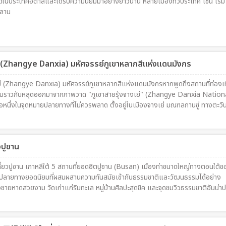
นิดในประเทศอิตาลีและได้รับความนิยมมาอย่างยาวนาน หลายเมืองทั่วประเทศ เช่น โรม
ละครน่ารัก สัตว์นานาชนิด ลวดลายเรขาคณิต และสีสันสดใสทั่วทุกมุม จนกลายเป็นหนึ่ง
ิลาน
จง เหมาะสำหรับนักท่องเที่ยวที่ชื่นชอบการถ่ายภาพ งานศิลป์ และสถานที่ที่มีเรื่อง
ย่ (Zhangye Danxia) มหัศจรรย์ภูเขาหลากสีแห่งแดนมังกร
เย่ (Zhangye Danxia) มหัศจรรย์ภูเขาหลากสีแห่งแดนมังกรหากพูดถึงสถานที่ท่องเท
ามราวกับหลุดออกมาจากภาพวาด "ภูเขาสายรุ้งจางเย่" (Zhangye Danxia Nation
หนึ่งในจุดหมายปลายทางที่ไม่ควรพลาด ตั้งอยู่ในเมืองจางเย่ มณฑลกานซู่ ทางตะว
น โดดเด่นด้วยแนวภูเขาหินทรายที่เรียงตัวเป็นชั้นสีสันสดใส ทั้งสีแดง ส้ม เหลือง น
ว่า"ภูเขาสายรุ้งแห่งประเทศจีน"ภูมิประเทศอันน่าทึ่งแห่งนี้เกิดจากการสะสมตัวของชั
่าง ๆ ตลอดระยะเวลาหลายสิบล้านปี ก่อนจะถูกแรงยกตัวของเปลือกโลกและการกัดเ
วปูซาน
วดลายสีสันอันเป็นเอกลักษณ์ ปัจจุบันภูเขาสายรุ้งจางเย่ได้รับการยกย่องให้เป็นหนึ
ซี่ย" (Danxia Landform) ที่สวยงามที่สุดของจีน และกลายเป็นแลนด์มาร์กยอดนิย
ที่ยวปูซาน เกาหลีใต้ 5 สถานที่ยอดฮิตปูซาน (Busan) เมืองท่าขนาดใหญ่ทางตอนใต้ข
จากทั่วโลก
ายปลายทางยอดนิยมที่ผสมผสานความทันสมัยเข้ากับธรรมชาติและวัฒนธรรมได้อย่าง
ั้งชายหาดสวยงาม วัดเก่าแก่ริมทะเล หมู่บ้านศิลปะสุดชิค และจุดชมวิวธรรมชาติอันน่าป
็นหนึ่งในเมืองท่องเที่ยวที่มีเสน่ห์ที่สุดของเกาหลีใต้