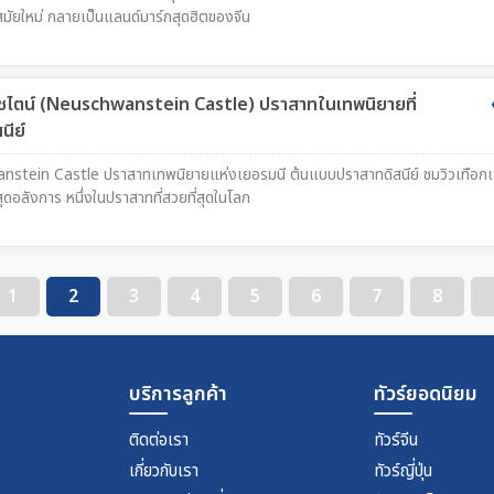
สมัยใหม่ กลายเป็นแลนด์มาร์กสุดฮิตของจีน
ไตน์ (Neuschwanstein Castle) ปราสาทในเทพนิยายที่
นีย์
anstein Castle ปราสาทเทพนิยายแห่งเยอรมนี ต้นแบบปราสาทดิสนีย์ ชมวิวเทือก
อลังการ หนึ่งในปราสาทที่สวยที่สุดในโลก
1
2
3
4
5
6
7
8
บริการลูกค้า
ทัวร์ยอดนิยม
ติดต่อเรา
ทัวร์จีน
เกี่ยวกับเรา
ทัวร์ญี่ปุ่น