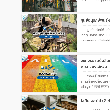
หนาว ซึ่งแต่ละฤดูกาลม
ศูนย์อนุรักษ์พันธุ์
ศูนย์อนุรักษ์พั
เฉิงตู มณฑลเสฉวน ประเท
และดูแลแพนด้ายักษ์ที่ใ
ต้องมาเยือน
มหัศจรรย์แต้มสีแห
อาร์ตของไต้หวัน
จากหมู่บ้านทหารเ
สถานที่ท่องเที่ยวเล็ก 
Village / 彩虹眷村) หมู่บ
ที่แห่งนี้เป็นหมู่บ้
เรื่องราวกลับเปลี่ยน
ไอติมเจลาโต้ (Gel
ลงบนกำแพง ผนังบ้าน แล
ผู้คนเรียกเขาด้วยความ