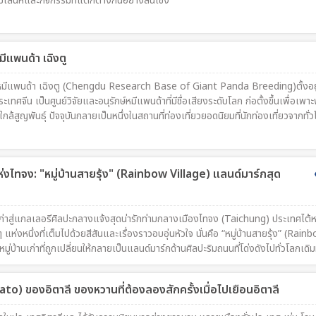
ีเสน่ห์และกิจกรรมที่แตกต่างกันอย่างสิ้นเชิง
หมีแพนด้า เฉิงตู
นธุ์หมีแพนด้า เฉิงตู (Chengdu Research Base of Giant Panda Breeding)ตั้งอย
ศจีน เป็นศูนย์วิจัยและอนุรักษ์หมีแพนด้าที่มีชื่อเสียงระดับโลก ก่อตั้งขึ้นเพื่อเพาะพ
กล้สูญพันธุ์ ปัจจุบันกลายเป็นหนึ่งในสถานที่ท่องเที่ยวยอดนิยมที่นักท่องเที่ยวจากทั่
่งไทจง: "หมู่บ้านสายรุ้ง" (Rainbow Village) แลนด์มาร์กสุด
ก่าสู่แกลเลอรีศิลปะกลางแจ้งสุดน่ารักท่ามกลางเมืองไทจง (Taichung) ประเทศไต้หว
ๆ แห่งหนึ่งที่เต็มไปด้วยสีสันและเรื่องราวอบอุ่นหัวใจ นั่นคือ “หมู่บ้านสายรุ้ง” (Rain
้านเก่าที่ถูกเปลี่ยนให้กลายเป็นแลนด์มาร์กด้านศิลปะริมถนนที่โด่งดังไปทั่วโลกเดิ
านทหารเก่า (Military Dependents’ Village) ซึ่งมีแผนจะถูกรื้อถอนตามการพัฒนาเมือ
ไป เมื่อ คุณหวง หย่งฝู (Huang Yongfu) อดีตทหารผ่านศึก ได้เริ่มใช้พู่กันและสีสดใ
ato) ของอิตาลี ของหวานที่ต้องลองสักครั้งเมื่อไปเยือนอิตาลี
ะพื้นที่ต่าง ๆ ภายในหมู่บ้านตั้งแต่ปี ค.ศ. 2008 เพื่อสร้างชีวิตชีวาให้กับสถานที่แห
รักว่า “คุณปู่สายรุ้ง” (Rainbow Grandpa)จากหมู่บ้านเก่าที่เคยเงียบเหงา กลายเป็นพ