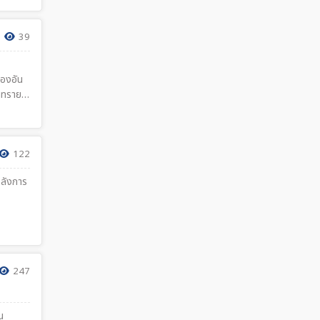
ess
ง ตลอด
39
น้ำ
วามเร็ว
ริการ
องอัน
เลทราย
122
อลังการ
247
น