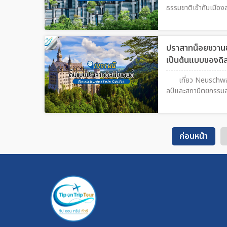
ธรรมชาติเข้ากับเมือง
ปราสาทน็อยชวานช
เป็นต้นแบบของดิส
เที่ยว Neuschw
ลป์และสถาปัตยกรรมสุด
ก่อนหน้า