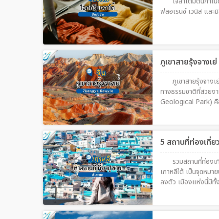
เจลาโต้มีต้นกำเ
ศิลปะที่เต็มไปด้วยตัว
ฟลอเรนซ์ เวนิส และม
กอินยอดนิยมของเมืองไท
เหมือนใคร
ภูเขาสายรุ้งจางเ
ภูเขาสายรุ้งจาง
ทางธรรมชาติที่สวยง
Geological Park) คือ
เฉียงเหนือของประเทศจี
และเขียว จนได้รับฉายา
หินทรายและแร่ธาตุต
5 สถานที่ท่องเที่ย
ลมและฝน จนเผยให้เห็นล
ภูมิประเทศแบบ "ตันเ
รวมสถานที่ท่องเ
ท่องเที่ยวและช่างภาพ
เกาหลีใต้ เป็นจุดหม
ลงตัว เมืองแห่งนี้มีท
จนได้รับการยกย่องให้เป