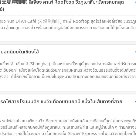
(云堤岸咖啡) ลี่เจียง คาเฟ่ Rooftop วิวภูเขาหิมะมังกรหยกสุด
6)
ที่ยว Yun Di An Café (云堤岸咖啡) คาเฟ่ Rooftop สุดไวรัลแห่งลี่เจียง ชมวิวภูเ
า ลุ้นชมภูเขาทองคำ พร้อมมุมถ่ายรูปสุดปังและบรรยากาศสวนดอกไม้สุดโรแมนติก
ยวยอดนิยมในเซี่ยงไฮ้
เซี่ยงไฮ้ เซี่ยงไฮ้ (Shanghai) เป็นมหานครที่ใหญ่ที่สุดของประเทศจีนและได้รับการ
่งตะวันออก" เมืองแห่งนี้โดดเด่นด้วยการผสมผสานระหว่างวัฒนธรรมจีนดั้งเดิมกับคว
ลงตัว ทำให้เซี่ยงไฮ้กลายเป็นหนึ่งในจุดหมายปลายทางยอดนิยมของนักท่องเที่ยวจากท
รถไฟสายโรแมนติก ชมวิวเทือกเขาแอลป์ หนึ่งในเส้นทางที่สวย
 รถไฟสายโรแมนติก ชมวิวเทือกเขาแอลป์ หนึ่งในเส้นทางที่สวยที่สุดในโลกหากพูดถ
เซอร์แลนด์ หลายคนคงนึกถึงภูเขาหิมะ ทะเลสาบสีฟ้าใส และหมู่บ้านเล็ก ๆ ท่ามกลาง
งประสบการณ์ที่ไม่ควรพลาด นั่นคือการนั่ง Glacier Express รถไฟชมวิวระดับโลกที่ได