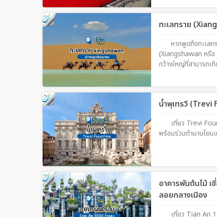
ฉายาว่า "The Slowes
เป็นรถไฟพาโนรามาที่
ทะเลทราย (Xian
เส้นทางระยะทางกว่า 
หุบเขา และหมู่บ้านเล็
หากพูดถึงทะเลท
แต่เป็นการเปิดโอกาสใ
(Xiangshawan หรือ 
อาหารและเครื่องดื่มบ
กว้างใหญ่ที่สามารถเก
แห่งเสียงทราย” (Si
น้ำพุเทรวี (Trev
เที่ยว Trevi Fo
พร้อมร่วมตำนานโยนเห
อาคารพันต้นไม้ เซ
ลอยกลางเมือง
เที่ยว Tian An 