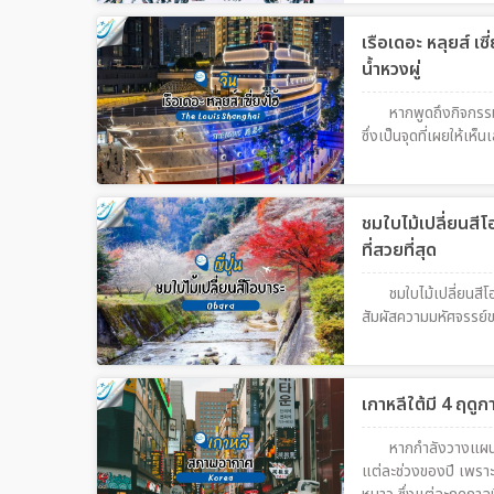
เรือเดอะ หลุยส์ เ
น้ำหวงผู่
หากพูดถึงกิจกรรม
ซึ่งเป็นจุดที่เผยให้เ
ชมใบไม้เปลี่ยนสีโ
ที่สวยที่สุด
ชมใบไม้เปลี่ยนสีโ
สัมผัสความมหัศจรรย์ขอ
เกาหลีใต้มี 4 ฤดู
หากกำลังวางแผนเท
แต่ละช่วงของปี เพราะเ