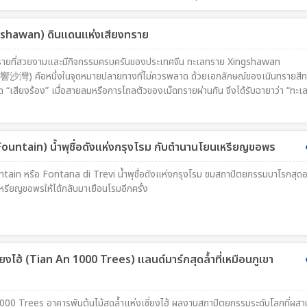
t Express Train in the World" หรือ "รถไฟด่วนที่ช้าที่สุดในโลก"Glacier Expr
เชื่อมต่อระหว่างเมือง Zermatt และ St. Moritz ใช้เวลาเดินทางประมาณ 8 ชั่วโม
gshawan) ดินแดนแห่งเสียงทราย
291 กิโลเมตร ผ่านเทือกเขาแอลป์อันงดงาม สะพานหินโบราณ อุโมงค์นับสิบแห่ง แม่
ก ๆ ที่ยังคงเอกลักษณ์แบบสวิสดั้งเดิมความพิเศษของ Glacier Express ไม่ได้อยู่ที่ค
รายที่สวยงามและมีกิจกรรมครบครันของประเทศจีน ทะเลทราย Xingshawan
ห้นักเดินทางได้ดื่มด่ำกับวิวธรรมชาติผ่านหน้าต่างกระจกพาโนรามาขนาดใหญ่ พร้อมบ
響沙灣) คือหนึ่งในจุดหมายปลายทางที่ไม่ควรพลาด ด้วยเอกลักษณ์ของเนินทรายสีท
นขบวนรถ จนได้รับการยกย่องว่าเป็นหนึ่งในเส้นทางรถไฟชมวิวที่สวยที่สุดในโลก
ิด “เสียงร้อง” เมื่อสายลมหรือการไถลตัวของเม็ดทรายผ่านกัน จึงได้รับฉายาว่า “ทะ
nging Sand Desert)
i Fountain) น้ำพุชื่อดังแห่งกรุงโรม กับตำนานโยนเหรียญขอพร
untain หรือ Fontana di Trevi น้ำพุชื่อดังแห่งกรุงโรม ชมสถาปัตยกรรมบาโรกสุด
รียญขอพรให้ได้กลับมาเยือนโรมอีกครั้ง
ี่ยงไฮ้ (Tian An 1000 Trees) แลนด์มาร์กสุดล้ำที่เหมือนภูเขา
1000 Trees อาคารพันต้นไม้สุดล้ำแห่งเซี่ยงไฮ้ ผลงานสถาปัตยกรรมระดับโลกที่ผสา