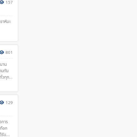
157
ขาหิมะ
801
ขนาน
ามทัน
ั่วทุก
129
ึงการ
เทือก
้รับ