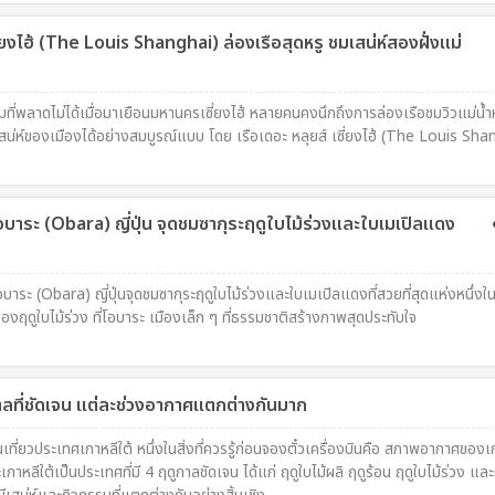
ซี่ยงไฮ้ (The Louis Shanghai) ล่องเรือสุดหรู ชมเสน่ห์สองฝั่งแม่
ที่พลาดไม่ได้เมื่อมาเยือนมหานครเซี่ยงไฮ้ หลายคนคงนึกถึงการล่องเรือชมวิวแม่น้ำห
ห็นเสน่ห์ของเมืองได้อย่างสมบูรณ์แบบ โดย เรือเดอะ หลุยส์ เซี่ยงไฮ้ (The Louis Sh
อบาระ (Obara) ญี่ปุ่น จุดชมซากุระฤดูใบไม้ร่วงและใบเมเปิลแดง
อบาระ (Obara) ญี่ปุ่นจุดชมซากุระฤดูใบไม้ร่วงและใบเมเปิลแดงที่สวยที่สุดแห่งหนึ่งใน
งฤดูใบไม้ร่วง ที่โอบาระ เมืองเล็ก ๆ ที่ธรรมชาติสร้างภาพสุดประทับใจ
กาลที่ชัดเจน แต่ละช่วงอากาศแตกต่างกันมาก
ี่ยวประเทศเกาหลีใต้ หนึ่งในสิ่งที่ควรรู้ก่อนจองตั๋วเครื่องบินคือ สภาพอากาศของเ
กาหลีใต้เป็นประเทศที่มี 4 ฤดูกาลชัดเจน ได้แก่ ฤดูใบไม้ผลิ ฤดูร้อน ฤดูใบไม้ร่วง และ