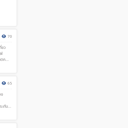
ในจุดเช็
ราวไม่
70
ี่ยว
al
ันตก
้ำตาล
้น
ซาะจาก
่งใน
65
มของนัก
อง
ระทับใจ