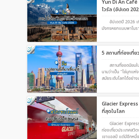
Yun Di An Café 
ไวรัล (อัปเดต 202
อัปเดตปี 2026 เ
มังกรหยกแบบพาโนราม
5 สถานที่ท่องเที่
สถานที่ยอดนิยมใน
นามว่าเป็น "ไข่มุกแห
สมัยระดับโลกได้อย่าง
มุมโลก
Glacier Express 
ที่สุดในโลก
Glacier Express
ท่องเที่ยวประเทศสวิต
เขาแอลป์ แต่มีอีกหนึ่