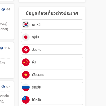
44
ข้อมูลท่องเที่ยวต่างประเทศ
วงผู่
เกาหลี
anghai)
ญี่ปุ่น
116
ฮ่องกง
จีน
ไอจิ
เวียดนาม
57
รัสเซีย
กาหลีใน
ไต้หวัน
ฤดู