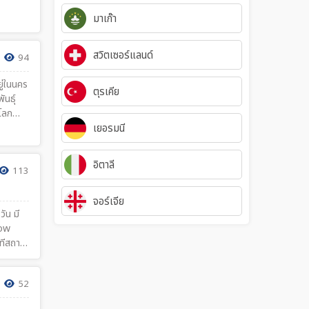
มาเก๊า
สวิตเซอร์แลนด์
94
ู่ในนคร
ตุรเคีย
ันธุ์
วโลก
เยอรมนี
อิตาลี
113
จอร์เจีย
ัน มี
bow
มทีสถาน
ง แต่
สวาดภาพ
52
่งนี้ จน
ื้นที่