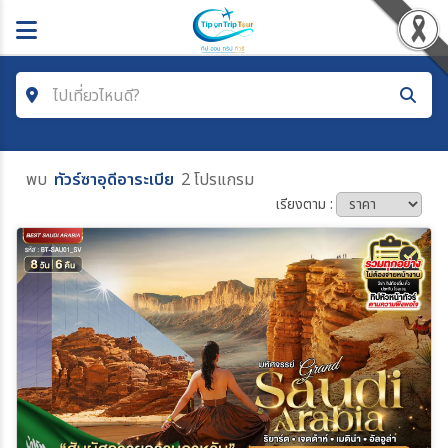
ไปเที่ยวไหนดี?
ค้นหาโปรแกรมทัวร์
พบ
ทัวร์ซาอุดีอาระเบีย
2 โปรแกรม
คำค้นหา
เรียงตาม :
โซน
ประเทศ
เมือง