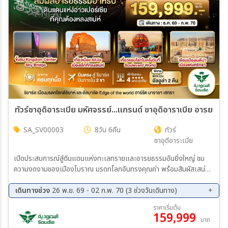
สายการบิน
ตั้งแต่วันที่
ถึงวันที่
ทัวร์ซาอุดิอาระเบีย มหัศจรรย์...แกรนด์ ซาอุดิอาราเบีย อารยธร
SA_SV00003
8วัน 6คืน
ทัวร์
เฉพาะเดือน
ซาอุดีอาระเบีย
เปิดประสบการณ์สู่ดินแดนแห่งทะเลทรายและอารยธรรมอันยิ่งใหญ่ ชม
เฉพาะเทศกาล
ความงดงามของเมืองโบราณ มรดกโลกอันทรงคุณค่า พร้อมสัมผัสเสน่ห์
ของนครสมัยใหม่ที่ผสานวัฒนธรรมอาหรับไว้อย่างลงตัว
เดินทางช่วง
26 พ.ย. 69 - 02 ก.พ. 70 (3 ช่วงวันเดินทาง)
26 พ.ย. 69 - 03 ธ.ค. 69
26 ธ.ค. 69 - 02 ม.ค. 70
ราคาเริ่มต้น
159,999
26 ม.ค. 70 - 02 ก.พ. 70
ระหว่าง
บาท