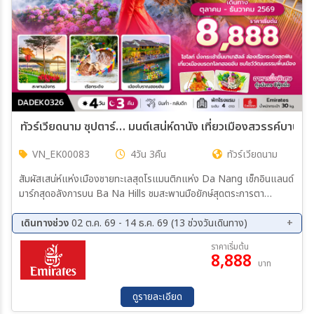
ทัวร์เวียดนาม ซุปตาร์… มนต์เสน่ห์ดานัง เที่ยวเมืองสวรรค์บานาฮิล
VN_EK00083
4วัน 3คืน
ทัวร์เวียดนาม
สัมผัสเสน่ห์แห่งเมืองชายทะเลสุดโรแมนติกแห่ง Da Nang เช็กอินแลนด์
มาร์กสุดอลังการบน Ba Na Hills ชมสะพานมือยักษ์สุดตระการตา
เพลิดเพลินกับบรรยากาศเมืองสวรรค์เหนือเมฆ เที่ยวคุ้มเต็มอิ่มด้วยไฟลท์
บินค่ำ–กลับดึก เก็บครบทุกไฮไลต์แบบไม่พลาดทุกช่วงเวลา
เดินทางช่วง
02 ต.ค. 69 - 14 ธ.ค. 69 (13 ช่วงวันเดินทาง)
02 ต.ค. 69 - 05 ต.ค. 69
09 ต.ค. 69 - 12 ต.ค. 69
ราคาเริ่มต้น
8,888
11 ต.ค. 69 - 14 ต.ค. 69
16 ต.ค. 69 - 19 ต.ค. 69
บาท
23 ต.ค. 69 - 26 ต.ค. 69
30 ต.ค. 69 - 02 พ.ย. 69
06 พ.ย. 69 - 09 พ.ย. 69
13 พ.ย. 69 - 16 พ.ย. 69
ดูรายละเอียด
20 พ.ย. 69 - 23 พ.ย. 69
27 พ.ย. 69 - 30 พ.ย. 69