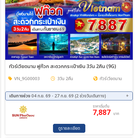
สายการบิน
ตั้งแต่วันที่
ถึงวันที่
ทัวร์เวียดนาม ฟูก๊วก สะดวกกระเป๋าเงิน 3วัน 2คืน (9G)
VN_9G00003
3วัน 2คืน
ทัวร์เวียดนาม
เฉพาะเดือน
เดินทางช่วง
04 ก.ย. 69 - 27 ก.ย. 69 (2 ช่วงวันเดินทาง)
เฉพาะเทศกาล
04 ก.ย. 69 - 06 ก.ย. 69
25 ก.ย. 69 - 27 ก.ย. 69
ราคาเริ่มต้น
7,887
บาท
ดูรายละเอียด
ระหว่าง