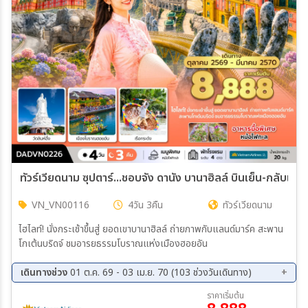
ทัวร์เวียดนาม ซุปตาร์...ชอบจัง ดานัง บานาฮิลล์ บินเย็น-กลับเย็น
VN_VN00116
4วัน 3คืน
ทัวร์เวียดนาม
ไฮไลท์! นั่งกระเช้าขึ้นสู่ ยอดเขาบานาฮิลล์ ถ่ายภาพกับแลนด์มาร์ค สะพาน
โกเต้นบริดจ์ ชมอารยธรรมโบราณแห่งเมืองฮอยอัน
เดินทางช่วง
01 ต.ค. 69 - 03 เม.ย. 70 (103 ช่วงวันเดินทาง)
01 ต.ค. 69 - 04 ต.ค. 69
03 ต.ค. 69 - 06 ต.ค. 69
ราคาเริ่มต้น
05 ต.ค. 69 - 08 ต.ค. 69
07 ต.ค. 69 - 10 ต.ค. 69