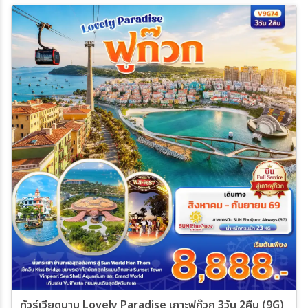
04 ธ.ค. 69 - 07 ธ.ค. 69
06 ธ.ค. 69 - 09 ธ.ค. 69
11 ธ.ค. 69 - 14 ธ.ค. 69
ทัวร์เวียดนาม Lovely Paradise เกาะฟูก๊วก 3วัน 2คืน (9G)