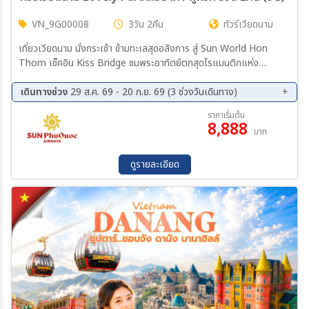
VN_9G00008
3วัน 2คืน
ทัวร์เวียดนาม
เที่ยวเวียดนาม นั่งกระเช้า ข้ามทะเลสุดอลังการ สู่ Sun World Hon
Thom เช็คอิน Kiss Bridge ชมพระอาทิตย์ตกสุดโรแมนติกแห่ง
Sunset Town Vinpearl Sea Shell Aquarium และ Grand World
เดินเล่น VuiFesta ถนนคนเดินสุดชิคริมทะเล
เดินทางช่วง
29 ส.ค. 69 - 20 ก.ย. 69 (3 ช่วงวันเดินทาง)
29 ส.ค. 69 - 31 ส.ค. 69
11 ก.ย. 69 - 13 ก.ย. 69
ราคาเริ่มต้น
8,888
18 ก.ย. 69 - 20 ก.ย. 69
บาท
ดูรายละเอียด