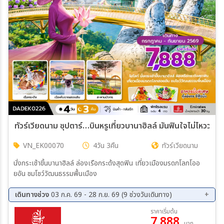
ทัวร์เวียดนาม ซุปตาร์…บินหรูเที่ยวบานา
VN_EK00070
4วัน 3คืน
ทัวร์เวียดนาม
นั่งกระเช้าขิ้นบานาฮิลล์ ล่องเรือกระด้งสุดฟิน เที่ยวเมืองมรดกโลกโออ
ยอัน ชมโชว์วัฒนธรรมพื้นเมือง
เดินทางช่วง
03 ก.ค. 69 - 28 ก.ย. 69 (9 ช่วงวันเดินทาง)
07 ส.ค. 69 - 10 ส.ค. 69
09 ส.ค. 69 - 12 ส.ค. 69
ราคาเริ่มต้น
7,888
14 ส.ค. 69 - 17 ส.ค. 69
21 ส.ค. 69 - 24 ส.ค. 69
บาท