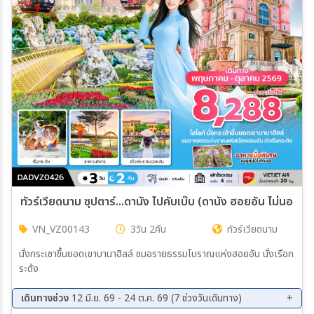
ทัวร์เวียดนาม ซุปตาร์...ดานัง ไปคับเบ๊บ (ดานัง ฮอยอัน ไม่นอนบา
VN_VZ00143
3วัน 2คืน
ทัวร์เวียดนาม
นั่งกระเชาขึ้นยอดเขาบานาฮิลล์ ชมอรายธรรมโบราณแห่งฮอยอัน นั่งเรือก
ระด้ง
เดินทางช่วง
12 มิ.ย. 69 - 24 ต.ค. 69 (7 ช่วงวันเดินทาง)