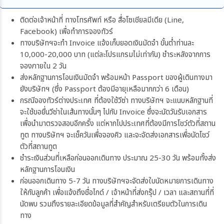
ติดต่อเจ้าหน้าที่ ทางโทรศัพท์ หรือ สื่อโซเชียลมีเดีย (Line,
Facebook) เพื่อทำการจองทัวร์
ทางบริษัทฯจะทำ Invoice แจ้งเก็บยอดเงินมัดจำ ขั้นต่ำท่านละ
10,000-20,000 บาท (แต่ละโปรแกรมไม่เท่ากัน) ชำระหลังจากการ
จองภายใน 2 วัน
ส่งหลักฐานการโอนเงินมัดจำ พร้อมหน้า Passport ของผู้เดินทางมา
ยังบริษัทฯ (ซึ่ง Passport ต้องมีอายุเหลือมากกว่า 6 เดือน)
กรณีจองทัวร์ต่างประเทศ ที่ต้องใช้วีซ่า ทางบริษัทฯ จะแนบหลักฐานที่
จะใช้ขอยื่นวีซ่าในเส้นทางนั้นๆ ไปกับ Invoice ซึ่งจะนัดวันรับเอกสาร
เพื่อนำมาตรวจสอบอีกครั้ง แต่หากไปประเทศที่ต้องมีการโชว์ตัวที่สถาน
ทูต ทางบริษัทฯ จะเช็ควันเพื่อจองคิว และจะจัดส่งเอกสารเพื่อนัดโชว์
ตัวที่สถานทูต
ชำระเงินส่วนที่เหลือก่อนออกเดินทาง ประมาณ 25-30 วัน พร้อมทั้งส่ง
หลักฐานการโอนเงิน
ก่อนออกเดินทาง 5-7 วัน ทางบริษัทฯจะจัดส่งใบนัดหมายการเดินทาง
ให้กับลูกค้า เพื่อแจ้งถึงชื่อไกด์ / เจ้าหน้าที่ส่งกรุ๊ป / เวลา และสถานที่ที่
นัดพบ รวมถึงรายละเอียดข้อมูลที่สำคัญสำหรับเตรียมตัวในการเดิน
ทาง