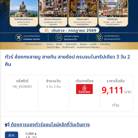
ทัวร์ ฮ่องกงสายมู สายกิน สายช้อป ครบจบในทริปเดียว 3 วัน 2
คืน
รหัสทัวร์
จำนวนวัน
เดินทางโดย
ราคาเริ่มต้น
HK_EK00001
3 วัน 2 คืน
9,111
บาท/
ท่าน
ต้องการจองทัวร์ออนไลน์คลิกที่วันเดินทาง
9,888
฿
ส.ค.