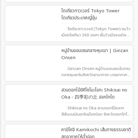
ของอุทยานแห่งชาติจูรุกุ (Chūbu) ซึ่งมี
ทัศนียภาพที่สวยงามมากและเป็นที่นิยม
488
โตเกียวทาวเวอร์ Tokyo Tower
สำหรับนักท่องเที่ยวที่ชื่นชอบ การเดินป่าและ
โตเกียวประเทศญี่ปุ่น
ธรรมชาติ
โตเกียวทาวเวอร์ (Tokyo Tower) ชมวิว
เมืองโตเกียว 360 องศา เห็นวิวเมืองอย่าง
สวยงาม ตอนดึกมีไฟประดับสวยงาม แนะนำ
ให้มาเที่ยวกันที่ โตเกียวทาวเวอร์
459
หมู่บ้านออนเซนกลางหุบเขา | Ginzan
Onsen
Ginzan Onsen หมู่บ้านออนเซนโบราณ
กลางหุบเขาในจังหวัดยามากาตะ บรรยากาศ
สุดโรแมนติกพร้อมแสงไฟและหิมะขาวที่
สวยงามเหมือนฉากในภาพยนตร์
786
สวนดอกไม้ชิคิไซโนะโอกะ Shikisai no
Oka - 四季彩の丘 ฮอกไกโด
Shikisai no Oka สวนดอกไม้หลาก
สีสันบนเนินเขาในเมืองบิเอะ จังหวัดฮอกไกโด
จุดชมวิวธรรมชาติและถ่ายภาพยอดนิยมแห่ง
ฤดูร้อนของญี่ปุ่น
521
คามิโคจิ Kamikochi เส้นทางธรรมชาติ
สูดอากาศให้ฉ่ำปอด