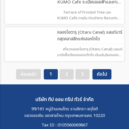
KUMO Cafe ระเบียงลอยฟ้าและคาเฟ่
ก้อนเมฆฮอกไกโด
Terrace of Frosted Tree และ
KUMO Cafe ภายใน Hoshino Resorts
TOMAMU จุดชมวิวฤดูหนาวสุดอลังการ
ของฮอกไกโด ชมต้นไม้ที่ปกคลุมด้วยแม่คะ
22
คลองโอตารุ (Otaru Canal) แลนด์มาร์
นิ้ง นั่งกระเช้าขึ้นยอดเขา และจิบเครื่องดื่ม
กสุดคลาสสิกแห่งฮอกไกโด
อุ่นๆ พร้อมวิวหิมะสีขาวสุดโรแมนติก
เที่ยวคลองโอตารุ (Otaru Canal) แลนด์
มาร์กชื่อดังของฮอกไกโด เดินเล่นริมคลอง
ชมโกดังอิฐโบราณ โคมไฟแก๊สสุดคลาสสิก
ล่องเรือชมวิว และสัมผัสบรรยากาศสุดโรแมน
ติก
ก่อนหน้า
1
2
3
ถัดไป
บริษัท ทิป ออน ทริป ทัวร์ จำกัด
99/161 หมู่บ้านเซนโทร รามอิทรา-จตุโชติ
แขวงออเงิน เขตสายไหม กรุงเทพมหานคร 10220
Tax ID : 0105560069867