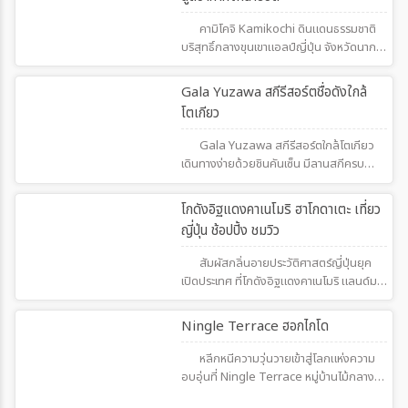
คามิโคจิ Kamikochi ดินแดนธรรมชาติ
บริสุทธิ์กลางขุนเขาแอลป์ญี่ปุ่น จังหวัดนากา
โนะ มีแม่น้ำอาซุสะ สะพานคัปปะบาชิ และวิว
ทะเลหมอก
1133
Gala Yuzawa สกีรีสอร์ตชื่อดังใกล้
โตเกียว
Gala Yuzawa สกีรีสอร์ตใกล้โตเกียว
เดินทางง่ายด้วยชินคันเซ็น มีลานสกีครบ
ระดับ เช่าอุปกรณ์สะดวก เหมาะกับทริปหิมะ 1
วันแบบไม่ต้องพักค้าง
437
โกดังอิฐแดงคาเนโมริ ฮาโกดาเตะ เที่ยว
ญี่ปุ่น ช้อปปิ้ง ชมวิว
สัมผัสกลิ่นอายประวัติศาสตร์ญี่ปุ่นยุค
เปิดประเทศ ที่โกดังอิฐแดงคาเนโมริ แลนด์มาร์
กสุดโรแมนติกริมอ่าวฮาโกดาเตะ ในจังหวัด
ฮอกไกโด เต็มไปด้วยร้านค้า คาเฟ่ และ
813
Ningle Terrace ฮอกไกโด
บรรยากาศย้อนยุคที่ชวนให้หลงใหล เหมาะกับ
การถ่ายภาพ ช้อปปิ้ง และเดินเล่นท่ามกลาง
หลีกหนีความวุ่นวายเข้าสู่โลกแห่งความ
ฉากอิฐแดงคลาสสิก
อบอุ่นที่ Ningle Terrace หมู่บ้านไม้กลางป่า
สนสุดโรแมนติกในฟุราโนะ ฮอกไกโด ที่นี่คือ