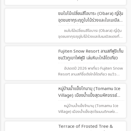
ฟ้าชิโรกาเนะ น้ำตกชิราฮิเงะ คลองโอตารุ และ
แลนด์มาร์กชื่อดังของฮอกไกโด อากาศดี
113
ชมใบไม้เปลี่ยนสีโอบาระ (Obara) ญี่ปุ่น
ธรรมชาติสวย เที่ยวได้ทั้งครอบครัว
จุดชมซากุระฤดูใบไม้ร่วงและใบเมเปิล
แดงที่สวยที่สุด
ชมใบไม้เปลี่ยนสีโอบาระ (Obara) ญี่ปุ่น
จุดชมซากุระฤดูใบไม้ร่วงและใบเมเปิลแดงที่
สวยที่สุดแห่งหนึ่งในไอจิสัมผัสความ
มหัศจรรย์ของฤดูใบไม้ร่วง ที่โอบาระ เมืองเล็ก
69
Fujiten Snow Resort ลานสกีฟูจิเท็น
ๆ ที่ธรรมชาติสร้างภาพสุดประทับใจ
ชมวิวภูเขาไฟฟูจิ เล่นหิมะใกล้โตเกียว
อัปเดตปี 2026 พาเที่ยว Fujiten Snow
Resort ลานสกีชื่อดังใกล้โตเกียว ชมวิว
ภูเขาไฟฟูจิ เล่นสกี สโนว์บอร์ด และลานเล่น
หิมะสำหรับครอบครัว พร้อมข้อมูลการเดิน
58
หมู่บ้านน้ำแข็งโทมามุ (Tomamu Ice
ทาง ช่วงเวลาเที่ยว และไฮไลต์ที่ไม่ควรพลาด
Village) เมืองน้ำแข็งสุดมหัศจรรย์
ในฤดูหนาวของญี่ปุ่น
แห่งฮอกไกโด
หมู่บ้านน้ำแข็งโทมามุ (Tomamu Ice
Village) เมืองน้ำแข็งสุดโรแมนติกแห่ง
ฮอกไกโด ชมโบสถ์น้ำแข็ง บาร์น้ำแข็ง ราเม็ง
ชามน้ำแข็ง และบรรยากาศสุดมหัศจรรย์ที่เปิด
20
Terrace of Frosted Tree &
ให้เที่ยวเฉพาะช่วงฤดูหนาวเท่านั้น