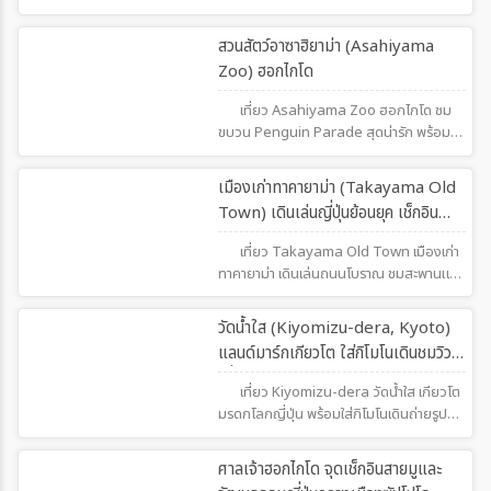
เปิดปีละครั้งบนเส้นทาง Tateyama
Kurobe Alpine Route ประสบการณ์สุด
197
สวนสัตว์อาซาฮิยาม่า (Asahiyama
อลังการที่ต้องไปให้ได้ดูคลิปรีวิว คลิก
Zoo) ฮอกไกโด
เลย!https://vt.tiktok.com/ZSHMdcPAj/
เที่ยว Asahiyama Zoo ฮอกไกโด ชม
ขบวน Penguin Parade สุดน่ารัก พร้อม
หมีขั้วโลกและแมวน้ำใกล้ชิด หนึ่งในแลนด์มาร์
กครอบครัวที่ห้ามพลาดเมื่อไปฮอกไกโด
262
เมืองเก่าทาคายาม่า (Takayama Old
Town) เดินเล่นญี่ปุ่นย้อนยุค เช็กอิน
สะพานแดงสุดคลาสสิก
เที่ยว Takayama Old Town เมืองเก่า
ทาคายาม่า เดินเล่นถนนโบราณ ชมสะพานแดง
Nakabashi Bridge แลนด์มาร์กสุดคลาส
สิก พร้อมชิมเนื้อฮิดะและสัมผัสญี่ปุ่นย้อนยุค
182
วัดน้ำใส (Kiyomizu-dera, Kyoto)
แลนด์มาร์กเกียวโต ใส่กิโมโนเดินชมวิว
ญี่ปุ่นสุดโรแมนติก
เที่ยว Kiyomizu-dera วัดน้ำใส เกียวโต
มรดกโลกญี่ปุ่น พร้อมใส่กิโมโนเดินถ่ายรูป
ย่านเมืองเก่า Sannenzaka ฟีลย้อนยุคสุด
โรแมนติก
250
ศาลเจ้าฮอกไกโด จุดเช็กอินสายมูและ