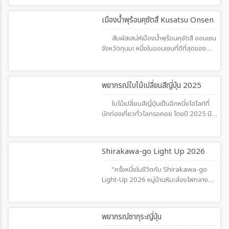
สวรรค์ของคนรักงานฝีมือ แสงไฟ และ
บรรยากาศญี่ปุ่นแท้ ท่ามกลางหิมะหรือใบไม้
722
เมืองน้ำพุร้อนคุซัตสึ Kusatsu Onsen
เปลี่ยนสี เหมาะกับการเดินเล่น ถ่ายรูป และซื้อ
ของฝากแฮนด์เมดไม่เหมือนใคร
สัมผัสเสน่ห์เมืองน้ำพุร้อนคุซัตสึ ออนเซน
จังหวัดกุนมะ หนึ่งในออนเซนที่ดีที่สุดของ
ญี่ปุ่น น้ำแร่ธรรมชาติจากภูเขาไฟคุซัตสึ-ชิรา
เนะ ยูบาทาเกะแลนด์มาร์กสุดคลาสสิก และ
กิจกรรม Yumomi อันเป็นเอกลักษณ์ พร้อม
1028
พยากรณ์ใบไม้เปลี่ยนสีญี่ปุ่น 2025
บ่ออาบน้ำกลางแจ้งท่ามกลางธรรมชาติสี่ฤดู
ใบไม้เปลี่ยนสีญี่ปุ่นเป็นอีกหนึ่งไฮไลท์ที่
นักท่องเที่ยวทั่วโลกรอคอย โดยปี 2025 มี
การคาดการณ์ว่าช่วงเวลาของการชมใบไม้
แดง (Autumn Leaves) จะเริ่มตั้งแต่ ปลาย
เดือนกันยายน – ต้นเดือนธันวาคม ไล่ตามภูมิ
978
Shirakawa-go Light Up 2026
อากาศจาก ฮอกไกโด โตเกียว เกียวโต คิวชู
“ครั้งหนึ่งในชีวิตกับ Shirakawa-go
Light-Up 2026 หมู่บ้านหิมะส่องไฟกลางคืน
งดงามเหมือนภาพฝัน ใครกำลังแพลนเที่ยว
ญี่ปุ่นหน้าหนาว ห้ามพลาด”เทศกาล
Shirakawa-go Light-Up 2026 เปิดไฟหมู่
190
พยากรณ์ซากุระญี่ปุ่น
บ้านกัสโชโบราณท่ามกลางหิมะ บ้านมรดกโลก