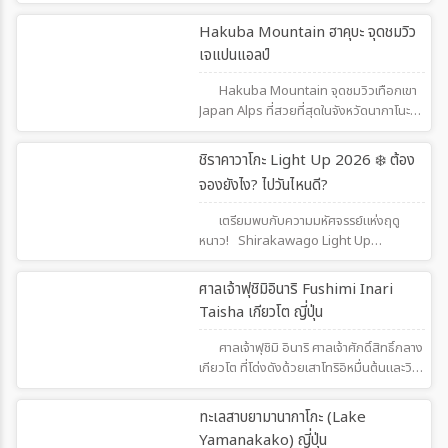
สถานที่ท่องเที่ยวที่สำคัญในเกียวโต (Kyoto)
ซึ่งตั้งอยู่ในเขตฮิกาชิยามะของเมืองเกียวโต
563
Hakuba Mountain ฮาคุบะ จุดชมวิว
วัดนี้ได้รับการขึ้นทะเบียนเป็นมรดกโลกของ
เจแปนแอลป์
องค์การยูเนสโกในปี 1994 ด้วยความสำคัญ
ทางประวัติศาสตร์และวัฒนธรรม
Hakuba Mountain จุดชมวิวเทือกเขา
Japan Alps ที่สวยที่สุดในจังหวัดนากาโนะ
เดินป่าในฤดูร้อน เล่นสกีในฤดูหนาว พร้อม
กระเช้าลอยฟ้าและวิวพาโนรามาเหนือหุบเขา
792
ชิราคาวาโกะ Light Up 2026 ❄️ ต้อง
จองยังไง? ไปวันไหนดี?
เตรียมพบกับความมหัศจรรย์แห่งฤดู
หนาว! Shirakawago Light Up
2026 กลับมาแล้วกับเทศกาลแสงไฟสุดโร
แมนติกกลางหมู่บ้านมรดกโลกท่ามกลางหิมะ
734
ศาลเจ้าฟุชิมิอินาริ Fushimi Inari
ขาวโพลนจัดเพียง 4 คืนในเดือนมกราคม–
Taisha เกียวโต ญี่ปุ่น
กุมภาพันธ์เท่านั้น!ไม่ว่าจะอยากชมไฟบนจุดชม
วิว Shiroyama หรือเดินเล่นในหมู่บ้าน
ศาลเจ้าฟุชิมิ อินาริ ศาลเจ้าศักดิ์สิทธิ์กลาง
gassho-zukuri ที่ปกคลุมด้วยหิมะ — ที่นี่
เกียวโต ที่โด่งดังด้วยเสาโทริอิหมื่นต้นและวิว
คือหนึ่งใน Bucket List ที่คุณต้องมาให้ได้ใน
ธรรมชาติงดงาม จุดหมายแห่งศรัทธาและการ
ชีวิตนี้!
ถ่ายภาพที่ไม่ควรพลาด
603
ทะเลสาบยามานากาโกะ (Lake
Yamanakako) ญี่ปุ่น