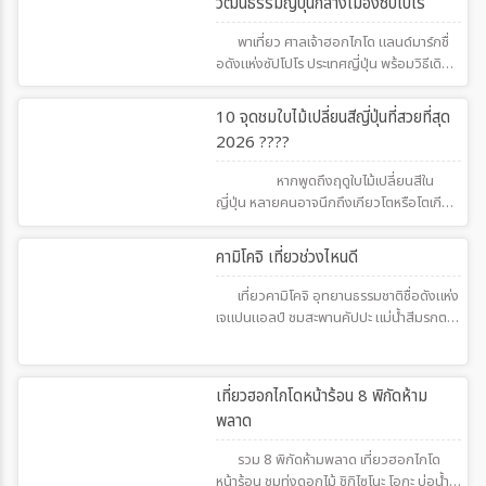
วัฒนธรรมญี่ปุ่นกลางเมืองซัปโปโร
พาเที่ยว ศาลเจ้าฮอกไกโด แลนด์มาร์กชื่
อดังแห่งซัปโปโร ประเทศญี่ปุ่น พร้อมวิธีเดิน
ทาง จุดเด่น เวลาเปิดปิด และเคล็ดลับขอพร
เสริมโชคแบบญี่ปุ่นแท้ ๆ
576
10 จุดชมใบไม้เปลี่ยนสีญี่ปุ่นที่สวยที่สุด
2026 ????
หากพูดถึงฤดูใบไม้เปลี่ยนสีใน
ญี่ปุ่น หลายคนอาจนึกถึงเกียวโตหรือโตเกียว
แต่ความจริงแล้วญี่ปุ่นมีจุดชมใบไม้แดงและ
ใบไม้สีทองสวยงามกระจายอยู่ทั่วประเทศ
436
คามิโคจิ เที่ยวช่วงไหนดี
ตั้งแต่ฮอกไกโดทางตอนเหนือ ไปจนถึงคันไซ
และชูโกกุทางตอนใต้ สำหรับใครที่กำลัง
เที่ยวคามิโคจิ อุทยานธรรมชาติชื่อดังแห่ง
วางแผนเที่ยวญี่ปุ่นช่วงฤดูใบไม้ร่วง ปี
เจแปนแอลป์ ชมสะพานคัปปะ แม่น้ำสีมรกต
2026 นี่คือ 10 จุดชมใบไม้เปลี่ยนสีที่ไม่ควร
และวิวภูเขาสุดอลัง พร้อมแนะนำช่วงเที่ยวที่
พลาด
สวยที่สุดทั้งฤดูเขียวขจีและใบไม้เปลี่ยนสี
497
เที่ยวฮอกไกโดหน้าร้อน 8 พิกัดห้าม
พลาด
รวม 8 พิกัดห้ามพลาด เที่ยวฮอกไกโด
หน้าร้อน ชมทุ่งดอกไม้ ชิกิไซโนะ โอกะ บ่อน้ำสี