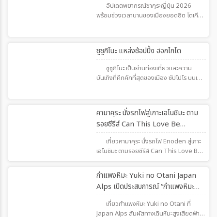
สว่างไสว 4 คืนพิเศษ — ช่วงเวลาแห่งความ
อัปเดตพยากรณ์ซากุระญี่ปุ่น 2026
โรแมนติกที่ต้องจองล่วงหน้าเพื่อ
พร้อมช่วงเวลาบานของเมืองยอดฮิต โตเกียว
ประสบการณ์ครั้งหนึ่งในชีวิต
เกียวโต โอซาก้า และฮอกไกโด วางแผนเที่ยว
ให้เจอซากุระฟูลบลูมสวยที่สุด
201
ซูซูกิโนะ แหล่งช้อปปิ้ง ฮอกไกโด
ซูซูกิโนะ เป็นย่านท่องเที่ยวและความ
บันเทิงที่คึกคักที่สุดของเมือง ซัปโปโร บนเกาะ
ฮอกไกโด เต็มไปด้วยร้านอาหาร ร้านค้า ห้าง
สรรพสินค้า และแสงไฟนีออนที่สวยงามใน
ตอนกลางคืน
228
คามาคุระ นั่งรถไฟสู่เกาะเอโนชิมะ ตาม
รอยซีรีส์ Can This Love Be
Translated
เที่ยวคามาคุระ นั่งรถไฟ Enoden สู่เกาะ
เอโนชิมะ ตามรอยซีรีส์ Can This Love Be
Translated พร้อมจุดชมวิวฟูจิ เที่ยวเกาะ
แบบอิสระ แวะไหว้พระใหญ่ไดบุตสึ แลนด์มาร์ก
185
กำแพงหิมะ Yuki no Otani Japan
สำคัญใกล้โตเกียว
Alps เปิดประสบการณ์ “กำแพงหิมะ
ยักษ์” สูงเสียดฟ้า
เที่ยวกำแพงหิมะ Yuki no Otani ที่
Japan Alps สัมผัสทางเดินหิมะสูงเสียดฟ้า