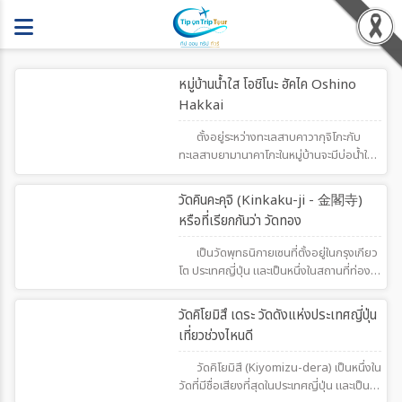
733
หมู่บ้านน้ำใส โอชิโนะ ฮัคไค Oshino
Hakkai
ตั้งอยู่ระหว่างทะเลสาบคาวากุจิโกะกับ
ทะเลสาบยามานาคาโกะในหมู่บ้านจะมีบ่อน้ำใส
8 บ่อ และยังว่ากันว่า บ่อน้ำในหมู่บ้านนี้เป็น
แหล่งน้ำสะอาดอันศักดิ์สิทธิ์จากภูเขาไฟฟูจิ
502
วัดคินคะคุจิ (Kinkaku-ji - 金閣寺)
หรือที่เรียกกันว่า วัดทอง
เป็นวัดพุทธนิกายเซนที่ตั้งอยู่ในกรุงเกียว
โต ประเทศญี่ปุ่น และเป็นหนึ่งในสถานที่ท่อง
เที่ยวที่มีชื่อเสียงที่สุดของญี่ปุ่นเพราะอาคาร
หลักของวัดถูกหุ้มด้วย "ทองคำเปลว" อัน
599
วัดคิโยมิสึ เดระ วัดดังแห่งประเทศญี่ปุ่น
เป็นเอกลักษณ์ทำให้สะท้อนกับแสงแดดและ
เที่ยวช่วงไหนดี
ผิวน้ำได้อย่างสวยงามน่าตื่นตา
วัดคิโยมิสึ (Kiyomizu-dera) เป็นหนึ่งใน
วัดที่มีชื่อเสียงที่สุดในประเทศญี่ปุ่น และเป็น